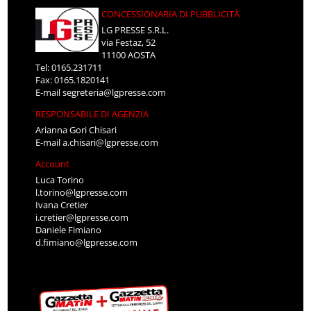
CONCESSIONARIA DI PUBBLICITÀ
LG PRESSE S.R.L.
via Festaz, 52
11100 AOSTA
Tel: 0165.231711
Fax: 0165.1820141
E-mail
segreteria@lgpresse.com
RESPONSABILE DI AGENZIA
Arianna Gori Chisari
E-mail
a.chisari@lgpresse.com
Account
Luca Torino
l.torino@lgpresse.com
Ivana Cretier
i.cretier@lgpresse.com
Daniele Fimiano
d.fimiano@lgpresse.com