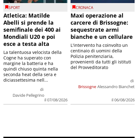
SPORT
CRONACA
Atletica: Matilde
Maxi operazione al
Abelli si prende la
carcere di Brissogne:
semifinale dei 400 ai
sequestrate armi
Mondiali U20 e poi
bianche e un cellulare
esce a testa alta
L'intervento ha coinvolto un
centinaio di uomini della
La talentuosa velocista della
Polizia penitenziaria,
Cogne ha superato con
provenienti da tutti gli istituti
margine la batteria e ha
del Provveditorato
quindi chiuso quinta nella
seconda heat della sera e
diciassettesima nell...
di
Brissogne
Alessandro Bianchet
di
Davide Pellegrino
il 07/08/2026
il 06/08/2026