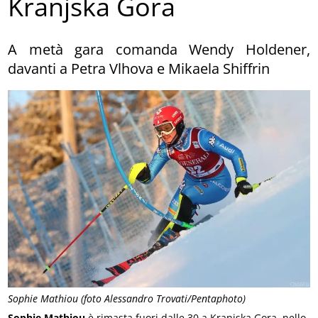
Kranjska Gora
A metà gara comanda Wendy Holdener,
davanti a Petra Vlhova e Mikaela Shiffrin
Sophie Mathiou (foto Alessandro Trovati/Pentaphoto)
Sophie Mathiou
è rimasta fuori dalle 30 a Kranjska Gora, nello