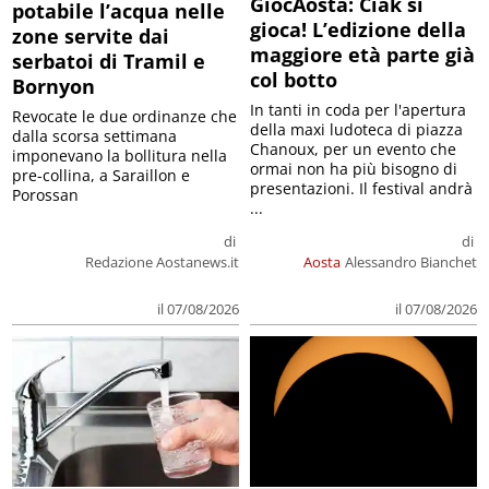
GiocAosta: Ciak si
potabile l’acqua nelle
gioca! L’edizione della
zone servite dai
maggiore età parte già
serbatoi di Tramil e
col botto
Bornyon
In tanti in coda per l'apertura
Revocate le due ordinanze che
della maxi ludoteca di piazza
dalla scorsa settimana
Chanoux, per un evento che
imponevano la bollitura nella
ormai non ha più bisogno di
pre-collina, a Saraillon e
presentazioni. Il festival andrà
Porossan
...
di
di
Redazione Aostanews.it
Aosta
Alessandro Bianchet
il 07/08/2026
il 07/08/2026