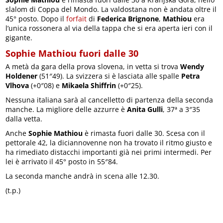
slalom di Coppa del Mondo. La valdostana non è andata oltre il
45° posto. Dopo il
forfait
di
Federica Brignone
,
Mathiou
era
l’unica rossonera al via della tappa che si era aperta ieri con il
gigante.
Sophie Mathiou fuori dalle 30
A metà da gara della prova slovena, in vetta si trova
Wendy
Holdener
(51″49). La svizzera si è lasciata alle spalle
Petra
Vlhova
(+0″08) e
Mikaela Shiffrin
(+0″25).
Nessuna italiana sarà al cancelletto di partenza della seconda
manche. La migliore delle azzurre è
Anita Gulli
, 37ª a 3″35
dalla vetta.
Anche
Sophie Mathiou
è rimasta fuori dalle 30. Scesa con il
pettorale 42, la diciannovenne non ha trovato il ritmo giusto e
ha rimediato distacchi importanti già nei primi intermedi. Per
lei è arrivato il 45° posto in 55″84.
La seconda manche andrà in scena alle 12.30.
(t.p.)