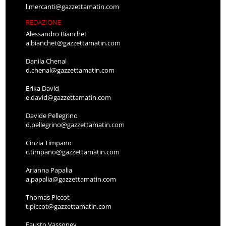
l.mercanti@gazzettamatin.com
REDAZIONE
Alessandro Bianchet
a.bianchet@gazzettamatin.com
Danila Chenal
d.chenal@gazzettamatin.com
Erika David
e.david@gazzettamatin.com
Davide Pellegrino
d.pellegrino@gazzettamatin.com
Cinzia Timpano
c.timpano@gazzettamatin.com
Arianna Papalia
a.papalia@gazzettamatin.com
Thomas Piccot
t.piccot@gazzettamatin.com
Fausto Vassoney