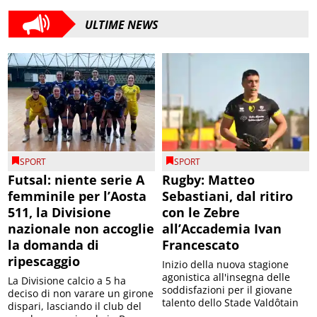
ULTIME NEWS
SPORT
SPORT
Futsal: niente serie A
Rugby: Matteo
femminile per l’Aosta
Sebastiani, dal ritiro
511, la Divisione
con le Zebre
nazionale non accoglie
all’Accademia Ivan
la domanda di
Francescato
ripescaggio
Inizio della nuova stagione
agonistica all'insegna delle
La Divisione calcio a 5 ha
soddisfazioni per il giovane
deciso di non varare un girone
talento dello Stade Valdôtain
dispari, lasciando il club del