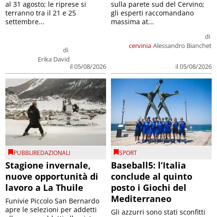
al 31 agosto; le riprese si
sulla parete sud del Cervino;
terranno tra il 21 e 25
gli esperti raccomandano
settembre...
massima at...
di
cervinia
Alessandro Bianchet
di
Erika David
il 05/08/2026
il 05/08/2026
PUBBLIREDAZIONALI
SPORT
Stagione invernale,
Baseball5: l’Italia
nuove opportunità di
conclude al quinto
lavoro a La Thuile
posto i Giochi del
Mediterraneo
Funivie Piccolo San Bernardo
apre le selezioni per addetti
Gli azzurri sono stati sconfitti