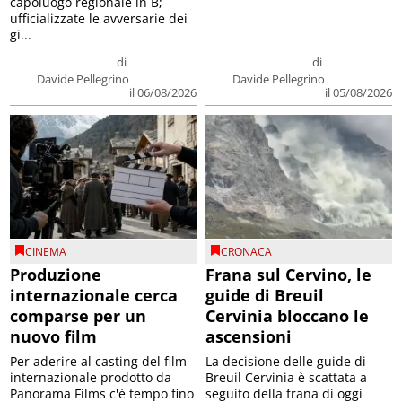
capoluogo regionale in B;
ufficializzate le avversarie dei
gi...
di
di
Davide Pellegrino
Davide Pellegrino
il 06/08/2026
il 05/08/2026
CINEMA
CRONACA
Produzione
Frana sul Cervino, le
internazionale cerca
guide di Breuil
comparse per un
Cervinia bloccano le
nuovo film
ascensioni
Per aderire al casting del film
La decisione delle guide di
internazionale prodotto da
Breuil Cervinia è scattata a
Panorama Films c'è tempo fino
seguito della frana di oggi