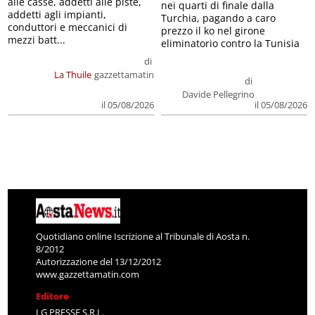
alle casse, addetti alle piste,
nei quarti di finale dalla
addetti agli impianti,
Turchia, pagando a caro
conduttori e meccanici di
prezzo il ko nel girone
mezzi batt...
eliminatorio contro la Tunisia
di
La Thuile
gazzettamatin
di
Davide Pellegrino
il 05/08/2026
il 05/08/2026
Quotidiano online Iscrizione al Tribunale di Aosta n.
8/2012
Autorizzazione del 13/12/2012
www.gazzettamatin.com
Editore
LG PRESSE S.R.L.