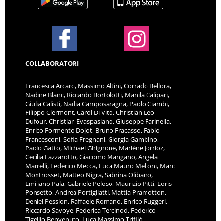
COLLABORATORI
Francesca Arcaro, Massimo Altini, Corrado Bellora,
Nadine Blanc, Riccardo Bortolotti, Manila Calipari,
Giulia Calisti, Nadia Camposaragna, Paolo Ciambi,
Filippo Clermont, Carol Di Vito, Christian Leo
Dufour, Christian Evaspasiano, Giuseppe Farinella,
Enrico Formento Dojot, Bruno Fracasso, Fabio
Francesconi, Sofia Fregnani, Giorgia Gambino,
Paolo Gatto, Michael Ghignone, Marlène Jorrioz,
Cecilia Lazzarotto, Giacomo Mangano, Angela
Marrelli, Federico Mecca, Luca Mauro Melloni, Marc
Montrosset, Matteo Nigra, Sabrina Olibano,
Emiliano Pala, Gabriele Peloso, Maurizio Pitti, Loris
Ponsetto, Andrea Portigliatti, Mattia Pramotton,
Deniel Pession, Raffaele Romano, Enrico Ruggeri,
Riccardo Savoye, Federica Tercinod, Federico
Tigellio Benvenuto, Luca Massimo Trifilò