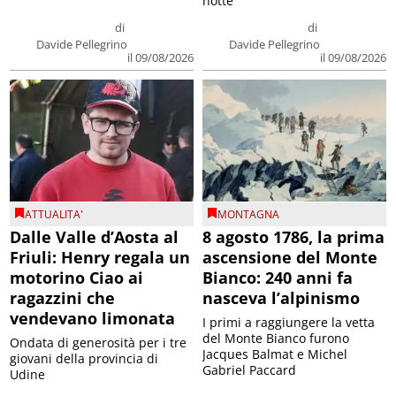
notte
di
di
Davide Pellegrino
Davide Pellegrino
il 09/08/2026
il 09/08/2026
ATTUALITA'
MONTAGNA
Dalle Valle d’Aosta al
8 agosto 1786, la prima
Friuli: Henry regala un
ascensione del Monte
motorino Ciao ai
Bianco: 240 anni fa
ragazzini che
nasceva l’alpinismo
vendevano limonata
I primi a raggiungere la vetta
del Monte Bianco furono
Ondata di generosità per i tre
Jacques Balmat e Michel
giovani della provincia di
Gabriel Paccard
Udine