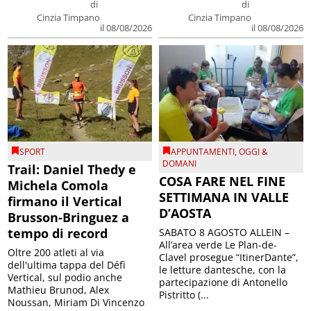
di
di
Cinzia Timpano
Cinzia Timpano
il 08/08/2026
il 08/08/2026
SPORT
APPUNTAMENTI
,
OGGI &
DOMANI
Trail: Daniel Thedy e
COSA FARE NEL FINE
Michela Comola
SETTIMANA IN VALLE
firmano il Vertical
D’AOSTA
Brusson-Bringuez a
tempo di record
SABATO 8 AGOSTO ALLEIN –
All’area verde Le Plan-de-
Oltre 200 atleti al via
Clavel prosegue “ItinerDante”,
dell'ultima tappa del Défì
le letture dantesche, con la
Vertical, sul podio anche
partecipazione di Antonello
Mathieu Brunod, Alex
Pistritto (...
Noussan, Miriam Di Vincenzo