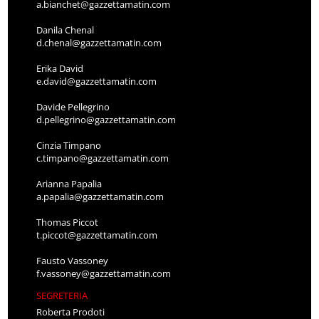
a.bianchet@gazzettamatin.com
Danila Chenal
d.chenal@gazzettamatin.com
Erika David
e.david@gazzettamatin.com
Davide Pellegrino
d.pellegrino@gazzettamatin.com
Cinzia Timpano
c.timpano@gazzettamatin.com
Arianna Papalia
a.papalia@gazzettamatin.com
Thomas Piccot
t.piccot@gazzettamatin.com
Fausto Vassoney
f.vassoney@gazzettamatin.com
SEGRETERIA
Roberta Prodoti