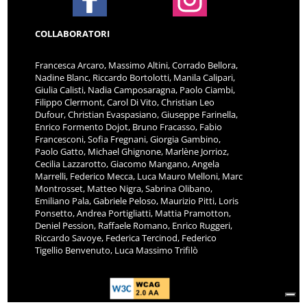
COLLABORATORI
Francesca Arcaro, Massimo Altini, Corrado Bellora,
Nadine Blanc, Riccardo Bortolotti, Manila Calipari,
Giulia Calisti, Nadia Camposaragna, Paolo Ciambi,
Filippo Clermont, Carol Di Vito, Christian Leo
Dufour, Christian Evaspasiano, Giuseppe Farinella,
Enrico Formento Dojot, Bruno Fracasso, Fabio
Francesconi, Sofia Fregnani, Giorgia Gambino,
Paolo Gatto, Michael Ghignone, Marlène Jorrioz,
Cecilia Lazzarotto, Giacomo Mangano, Angela
Marrelli, Federico Mecca, Luca Mauro Melloni, Marc
Montrosset, Matteo Nigra, Sabrina Olibano,
Emiliano Pala, Gabriele Peloso, Maurizio Pitti, Loris
Ponsetto, Andrea Portigliatti, Mattia Pramotton,
Deniel Pession, Raffaele Romano, Enrico Ruggeri,
Riccardo Savoye, Federica Tercinod, Federico
Tigellio Benvenuto, Luca Massimo Trifilò