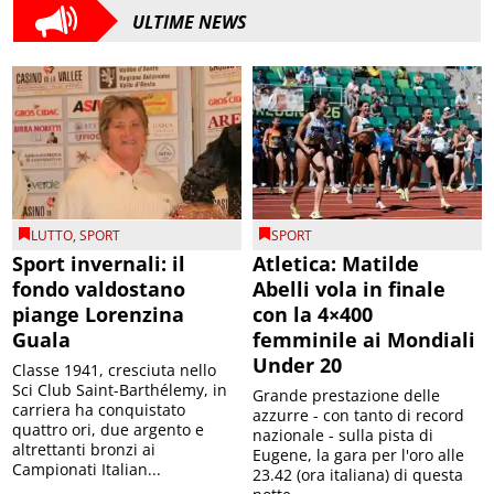
ULTIME NEWS
LUTTO
,
SPORT
SPORT
Sport invernali: il
Atletica: Matilde
fondo valdostano
Abelli vola in finale
piange Lorenzina
con la 4×400
Guala
femminile ai Mondiali
Under 20
Classe 1941, cresciuta nello
Sci Club Saint-Barthélemy, in
Grande prestazione delle
carriera ha conquistato
azzurre - con tanto di record
quattro ori, due argento e
nazionale - sulla pista di
altrettanti bronzi ai
Eugene, la gara per l'oro alle
Campionati Italian...
23.42 (ora italiana) di questa