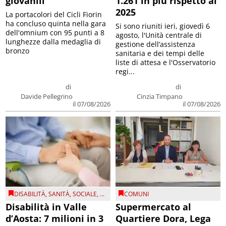
giovanili
1.261 in più rispetto al
2025
La portacolori del Cicli Fiorin
ha concluso quinta nella gara
Si sono riuniti ieri, giovedì 6
dell'omnium con 95 punti a 8
agosto, l'Unità centrale di
lunghezze dalla medaglia di
gestione dell’assistenza
bronzo
sanitaria e dei tempi delle
liste di attesa e l'Osservatorio
regi...
di
di
Davide Pellegrino
Cinzia Timpano
il 07/08/2026
il 07/08/2026
DISABILITÀ
,
SANITÀ
,
SOCIALE
, ...
COMUNI
Disabilità in Valle
Supermercato al
d’Aosta: 7 milioni in 3
Quartiere Dora, Lega