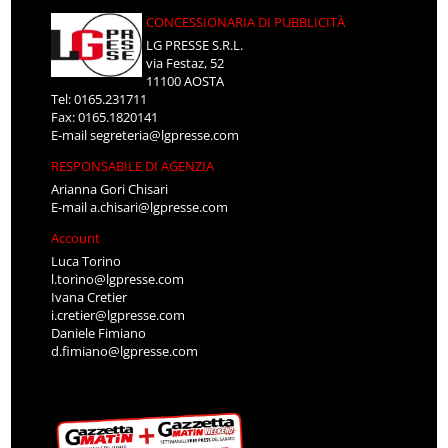
CONCESSIONARIA DI PUBBLICITÀ
LG PRESSE S.R.L.
via Festaz, 52
11100 AOSTA
Tel: 0165.231711
Fax: 0165.1820141
E-mail
segreteria@lgpresse.com
RESPONSABILE DI AGENZIA
Arianna Gori Chisari
E-mail
a.chisari@lgpresse.com
Account
Luca Torino
l.torino@lgpresse.com
Ivana Cretier
i.cretier@lgpresse.com
Daniele Fimiano
d.fimiano@lgpresse.com