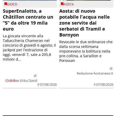
GIOCO
AOSTA
SuperEnalotto, a
Aosta: di nuovo
Châtillon centrato un
potabile l’acqua nelle
“5” da oltre 19 mila
zone servite dai
euro
serbatoi di Tramil e
Bornyon
La giocata vincente alla
Tabaccheria Chameran nel
Revocate le due ordinanze che
concorso di giovedì 6 agosto; il
dalla scorsa settimana
jackpot per l'estrazione di
imponevano la bollitura nella
oggi, venerdì 7, sale a 205,8
pre-collina, a Saraillon e
milioni d...
Porossan
di
Redazione Aostanews.it
di
Châtillon
Erika David
il 07/08/2026
il 07/08/2026