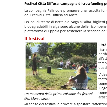
Festival Città Diffusa, campagna di crowfunding p
La compagnia Palinodie promuove una raccolta fond
del Festival Città Diffusa ad Aosta.
Lezioni di teatro di notte o di yoga all’alba, biglietti
biodegradabili in alga sono alcune delle ricompen
piattaforma di Eppela per sostenere la seconda edi
Il festival
Città
rigen
perif
all’a
temp
quasi
L’ide
teatr
come 
luogo
come
Un momento della prima edizione del festival
artis
(Ph. Marta Lavit)
«Il senso del festival è provare a spostare l’atten