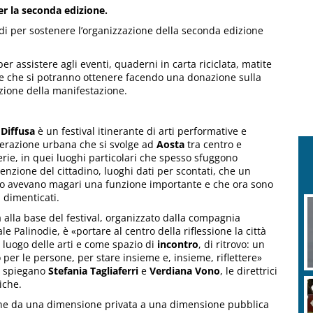
er la seconda edizione.
i per sostenere l’organizzazione della seconda edizione
 per assistere agli eventi, quaderni in carta riciclata, matite
se che si potranno ottenere facendo una donazione sulla
zione della manifestazione.
 Diffusa
è un festival itinerante di arti performative e
erazione urbana che si svolge ad
Aosta
tra centro e
erie, in quei luoghi particolari che spesso sfuggono
ttenzione del cittadino, luoghi dati per scontati, che un
o avevano magari una funzione importante e che ora sono
 dimenticati.
a alla base del festival, organizzato dalla compagnia
ale Palinodie, è «portare al centro della riflessione la città
luogo delle arti e come spazio di
incontro
, di ritrovo: un
 per le persone, per stare insieme e, insieme, riflettere»
 spiegano
Stefania Tagliaferri
e
Verdiana Vono
, le direttrici
tiche.
zione da una dimensione privata a una dimensione pubblica