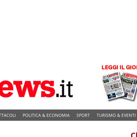
TTACOLI
POLITICA & ECONOMIA
SPORT
TURISMO & EVENTI
C