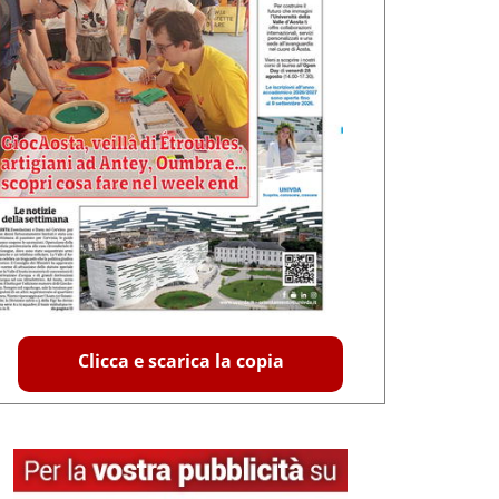
Clicca e scarica la copia