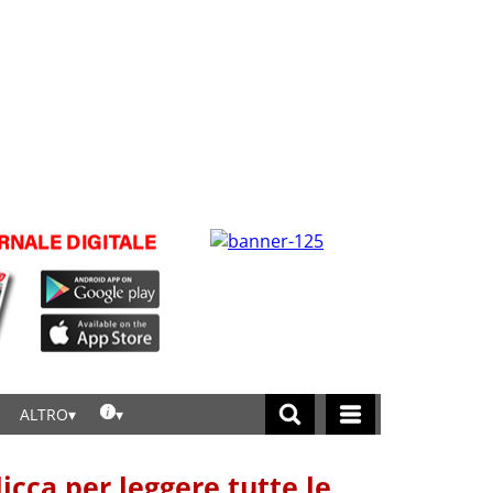
ALTRO
licca per leggere tutte le