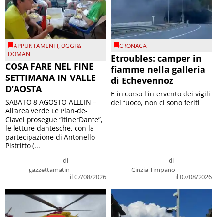
APPUNTAMENTI
,
OGGI &
CRONACA
DOMANI
Etroubles: camper in
COSA FARE NEL FINE
fiamme nella galleria
SETTIMANA IN VALLE
di Echevennoz
D’AOSTA
E in corso l'intervento dei vigili
SABATO 8 AGOSTO ALLEIN –
del fuoco, non ci sono feriti
All’area verde Le Plan-de-
Clavel prosegue “ItinerDante”,
le letture dantesche, con la
partecipazione di Antonello
Pistritto (...
di
di
gazzettamatin
Cinzia Timpano
il 07/08/2026
il 07/08/2026