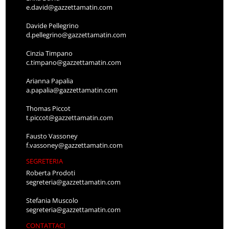
e.david@gazzettamatin.com
Davide Pellegrino
d.pellegrino@gazzettamatin.com
Cinzia Timpano
c.timpano@gazzettamatin.com
Arianna Papalia
a.papalia@gazzettamatin.com
Thomas Piccot
t.piccot@gazzettamatin.com
Fausto Vassoney
f.vassoney@gazzettamatin.com
SEGRETERIA
Roberta Prodoti
segreteria@gazzettamatin.com
Stefania Muscolo
segreteria@gazzettamatin.com
CONTATTACI