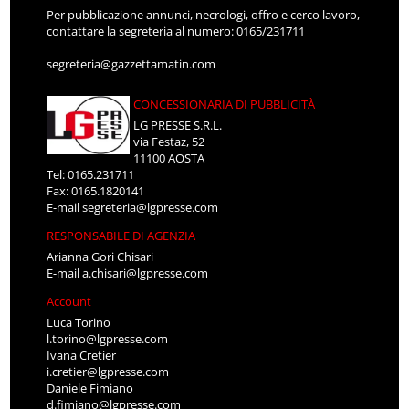
Per pubblicazione annunci, necrologi, offro e cerco lavoro,
contattare la segreteria al numero: 0165/231711
segreteria@gazzettamatin.com
CONCESSIONARIA DI PUBBLICITÀ
LG PRESSE S.R.L.
via Festaz, 52
11100 AOSTA
Tel: 0165.231711
Fax: 0165.1820141
E-mail
segreteria@lgpresse.com
RESPONSABILE DI AGENZIA
Arianna Gori Chisari
E-mail
a.chisari@lgpresse.com
Account
Luca Torino
l.torino@lgpresse.com
Ivana Cretier
i.cretier@lgpresse.com
Daniele Fimiano
d.fimiano@lgpresse.com