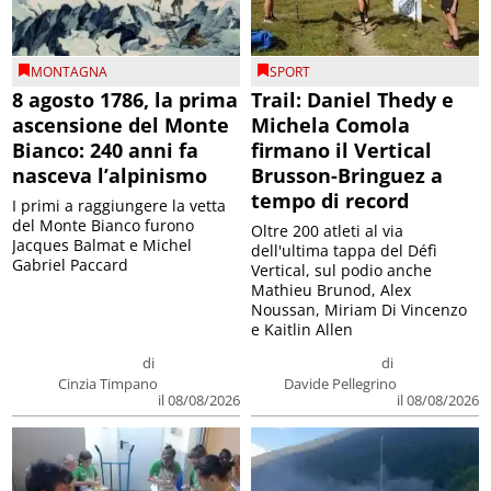
MONTAGNA
SPORT
8 agosto 1786, la prima
Trail: Daniel Thedy e
ascensione del Monte
Michela Comola
Bianco: 240 anni fa
firmano il Vertical
nasceva l’alpinismo
Brusson-Bringuez a
tempo di record
I primi a raggiungere la vetta
del Monte Bianco furono
Oltre 200 atleti al via
Jacques Balmat e Michel
dell'ultima tappa del Défì
Gabriel Paccard
Vertical, sul podio anche
Mathieu Brunod, Alex
Noussan, Miriam Di Vincenzo
e Kaitlin Allen
di
di
Cinzia Timpano
Davide Pellegrino
il 08/08/2026
il 08/08/2026