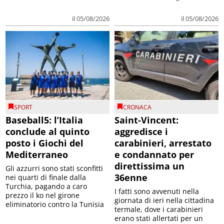
il 05/08/2026
il 05/08/2026
SPORT
CRONACA
Baseball5: l’Italia
Saint-Vincent:
conclude al quinto
aggredisce i
posto i Giochi del
carabinieri, arrestato
Mediterraneo
e condannato per
direttissima un
Gli azzurri sono stati sconfitti
36enne
nei quarti di finale dalla
Turchia, pagando a caro
I fatti sono avvenuti nella
prezzo il ko nel girone
giornata di ieri nella cittadina
eliminatorio contro la Tunisia
termale, dove i carabinieri
erano stati allertati per un