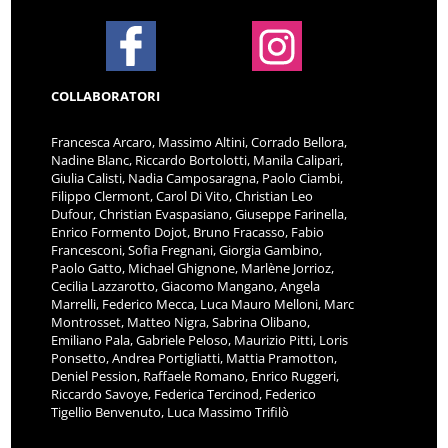
COLLABORATORI
Francesca Arcaro, Massimo Altini, Corrado Bellora,
Nadine Blanc, Riccardo Bortolotti, Manila Calipari,
Giulia Calisti, Nadia Camposaragna, Paolo Ciambi,
Filippo Clermont, Carol Di Vito, Christian Leo
Dufour, Christian Evaspasiano, Giuseppe Farinella,
Enrico Formento Dojot, Bruno Fracasso, Fabio
Francesconi, Sofia Fregnani, Giorgia Gambino,
Paolo Gatto, Michael Ghignone, Marlène Jorrioz,
Cecilia Lazzarotto, Giacomo Mangano, Angela
Marrelli, Federico Mecca, Luca Mauro Melloni, Marc
Montrosset, Matteo Nigra, Sabrina Olibano,
Emiliano Pala, Gabriele Peloso, Maurizio Pitti, Loris
Ponsetto, Andrea Portigliatti, Mattia Pramotton,
Deniel Pession, Raffaele Romano, Enrico Ruggeri,
Riccardo Savoye, Federica Tercinod, Federico
Tigellio Benvenuto, Luca Massimo Trifilò