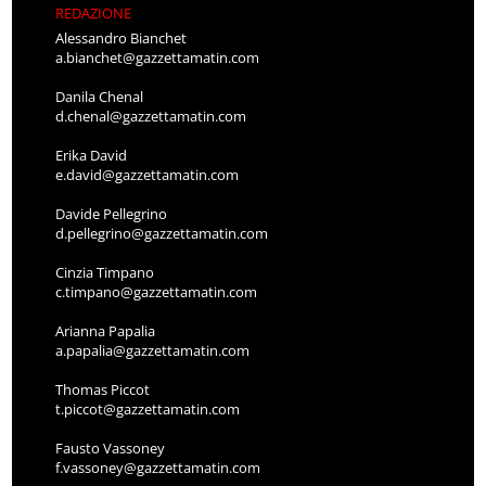
REDAZIONE
Alessandro Bianchet
a.bianchet@gazzettamatin.com
Danila Chenal
d.chenal@gazzettamatin.com
Erika David
e.david@gazzettamatin.com
Davide Pellegrino
d.pellegrino@gazzettamatin.com
Cinzia Timpano
c.timpano@gazzettamatin.com
Arianna Papalia
a.papalia@gazzettamatin.com
Thomas Piccot
t.piccot@gazzettamatin.com
Fausto Vassoney
f.vassoney@gazzettamatin.com