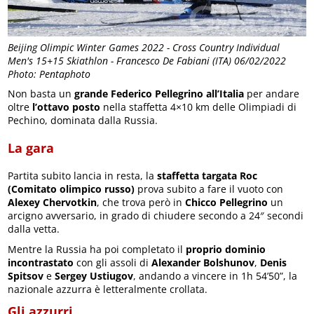
Beijing Olimpic Winter Games 2022 - Cross Country Individual
Men's 15+15 Skiathlon - Francesco De Fabiani (ITA) 06/02/2022
Photo: Pentaphoto
Non basta un
grande Federico Pellegrino all’Italia
per andare
oltre
l’ottavo posto
nella staffetta 4×10 km delle Olimpiadi di
Pechino, dominata dalla Russia.
La gara
Partita subito lancia in resta, la
staffetta targata Roc
(Comitato olimpico russo)
prova subito a fare il vuoto con
Alexey Chervotkin
, che trova però in
Chicco Pellegrino
un
arcigno avversario, in grado di chiudere secondo a 24″ secondi
dalla vetta.
Mentre la Russia ha poi completato il
proprio dominio
incontrastato
con gli assoli di
Alexander Bolshunov
,
Denis
Spitsov
e
Sergey Ustiugov
, andando a vincere in 1h 54’50”, la
nazionale azzurra è letteralmente crollata.
Gli azzurri