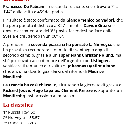
Francesco De Fabiani
, in seconda frazione, si è ritrovato 7° a
1’44” dalla vetta e 45″ dal podio.
Il risultato è stato confermato da
Giandomenico Salvadori
, che
ha però portato il distacco a 3’27”, mentre
Davide Graz
si è
dovuto accontentare dell’8° posto, facendosi beffare dalla
Svezia e chiudendo in 2h 00’16”.
A prendersi la
seconda piazza ci ha pensato la Norvegia
, che
ha provato a recuperare il minuto di svantaggio dopo il
secondo cambio, grazie a un super
Hans Christer Holund
, ma
si è poi dovuta accontentare dell’argento, con
Ustiugov
a
vanificare il tentativo di risalita di
Johannes Høsflot Klæbo
che, anzi, ha dovuto guardarsi dal ritorno di
Maurice
Manificat
.
La Francia ha così chiuso 3ª
, sfruttando la giornata di grazia di
Richard Jouve, Hugo Lapalus, Clement Parisse
e, appunto, un
Manificat
quasi prossimo al miracolo.
La classifica
1ª Russia 1:54:50
2ª Norvegia 1:55:57
3ª Francia 1:56:07