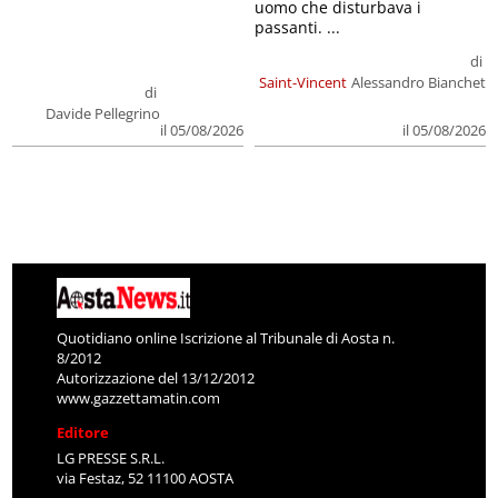
uomo che disturbava i
passanti. ...
di
Saint-Vincent
Alessandro Bianchet
di
Davide Pellegrino
il 05/08/2026
il 05/08/2026
Quotidiano online Iscrizione al Tribunale di Aosta n.
8/2012
Autorizzazione del 13/12/2012
www.gazzettamatin.com
Editore
LG PRESSE S.R.L.
via Festaz, 52 11100 AOSTA