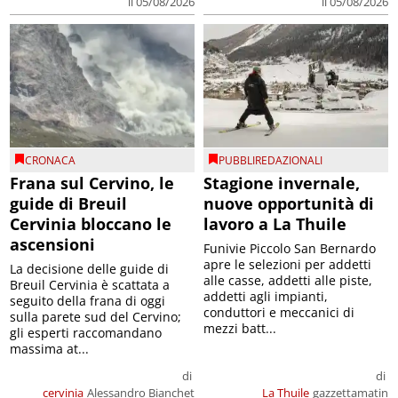
il 05/08/2026
il 05/08/2026
CRONACA
PUBBLIREDAZIONALI
Frana sul Cervino, le
Stagione invernale,
guide di Breuil
nuove opportunità di
Cervinia bloccano le
lavoro a La Thuile
ascensioni
Funivie Piccolo San Bernardo
apre le selezioni per addetti
La decisione delle guide di
alle casse, addetti alle piste,
Breuil Cervinia è scattata a
addetti agli impianti,
seguito della frana di oggi
conduttori e meccanici di
sulla parete sud del Cervino;
mezzi batt...
gli esperti raccomandano
massima at...
di
di
cervinia
Alessandro Bianchet
La Thuile
gazzettamatin