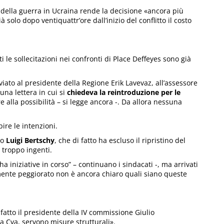
io della guerra in Ucraina rende la decisione «ancora più
 solo dopo ventiquattr’ore dall’inizio del conflitto il costo
i le sollecitazioni nei confronti di Place Deffeyes sono già
iato al presidente della Regione Erik Lavevaz, all’assessore
una lettera in cui si
chiedeva la reintroduzione per le
tre alla possibilità – si legge ancora -. Da allora nessuna
ire le intenzioni.
co
Luigi Bertschy
, che di fatto ha escluso il ripristino del
troppo ingenti.
 iniziative in corso” – continuano i sindacati -, ma arrivati
mente peggiorato non è ancora chiaro quali siano queste
fatto il presidente della IV commissione Giulio
da Cva, servono misure strutturali».