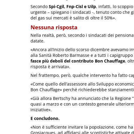
Secondo
Spi-Cgil, Fnp-Cisl e Uilp
, infatti, lo scopp
urgente – spiegano i sindacati -, tenuto conto che già
del gas sui mercati è salito di oltre il 50%».
Nessuna risposta
Nella realtà, però, secondo i sindacati dei pensionat
datate.
«Ancora all’inizio dello scorso dicembre avevamo inv
alla Sanità Roberto Barmasse e a tutti i capigruppo 
fasce più deboli del contributo Bon Chauffage
, ol
risposta è arrivata».
Nel frattempo, però, qualche intervento ha fatto cap
«Come quello dell’assessore allo Sviluppo economi
Bon Chauffage» perché richiederebbe stanziamenti 
«Già allora Bertschy ha annunciato che la Regione “ha
quasi a marzo e con un contesto generale ulterior
iniziative».
E concludono.
«Non è sufficiente invitare la popolazione, come ha 
Grosjacques, ad affidarsi alle scontistiche attivate 