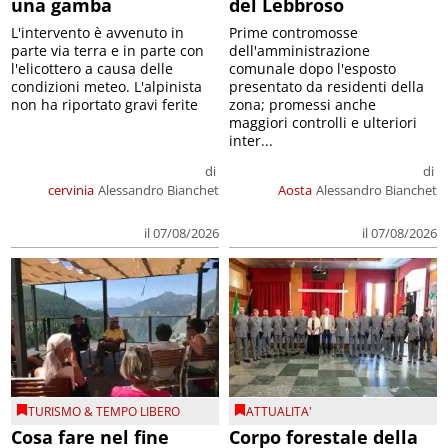
una gamba
del Lebbroso
L'intervento è avvenuto in
Prime contromosse
parte via terra e in parte con
dell'amministrazione
l'elicottero a causa delle
comunale dopo l'esposto
condizioni meteo. L'alpinista
presentato da residenti della
non ha riportato gravi ferite
zona; promessi anche
maggiori controlli e ulteriori
inter...
di
di
cervinia
Alessandro Bianchet
Aosta
Alessandro Bianchet
il 07/08/2026
il 07/08/2026
TURISMO & TEMPO LIBERO
ATTUALITA'
Cosa fare nel fine
Corpo forestale della