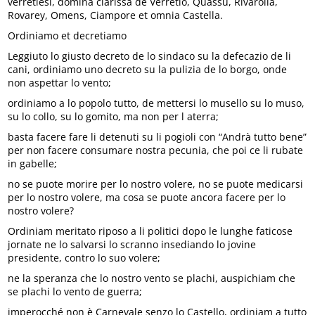
verretiesi, domina clarissa de Verretio, Quassu, Rivarolla,
Rovarey, Omens, Ciampore et omnia Castella.
Ordiniamo et decretiamo
Leggiuto lo giusto decreto de lo sindaco su la defecazio de li
cani, ordiniamo uno decreto su la pulizia de lo borgo, onde
non aspettar lo vento;
ordiniamo a lo popolo tutto, de mettersi lo musello su lo muso,
su lo collo, su lo gomito, ma non per l aterra;
basta facere fare li detenuti su li pogioli con “Andrà tutto bene”
per non facere consumare nostra pecunia, che poi ce li rubate
in gabelle;
no se puote morire per lo nostro volere, no se puote medicarsi
per lo nostro volere, ma cosa se puote ancora facere per lo
nostro volere?
Ordiniam meritato riposo a li politici dopo le lunghe faticose
jornate ne lo salvarsi lo scranno insediando lo jovine
presidente, contro lo suo volere;
ne la speranza che lo nostro vento se plachi, auspichiam che
se plachi lo vento de guerra;
imperocché non è Carnevale senzo lo Castello, ordiniam a tutto