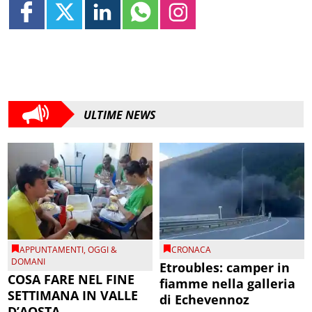
ULTIME NEWS
APPUNTAMENTI
,
OGGI &
CRONACA
DOMANI
Etroubles: camper in
COSA FARE NEL FINE
fiamme nella galleria
SETTIMANA IN VALLE
di Echevennoz
D’AOSTA