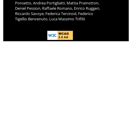
Ponsetto, Andrea Portigliatti, Mattia Pramotton,
Deniel Pession, Raffaele Romano, Enrico Ruggeri,
Riccardo Savoye, Federica Tercinod, Federico
Tigellio Benvenuto, Luca Massimo Trifilò