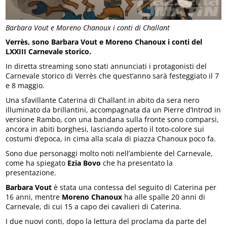
Barbara Vout e Moreno Chanoux i conti di Challant
Verrès, sono Barbara Vout e Moreno Chanoux i conti del
LXXIII Carnevale storico.
In diretta streaming sono stati annunciati i protagonisti del
Carnevale storico di Verrès che quest’anno sarà festeggiato il 7
e 8 maggio.
Una sfavillante Caterina di Challant in abito da sera nero
illuminato da brillantini, accompagnata da un Pierre d’Introd in
versione Rambo, con una bandana sulla fronte sono comparsi,
ancora in abiti borghesi, lasciando aperto il toto-colore sui
costumi d’epoca, in cima alla scala di piazza Chanoux poco fa.
Sono due personaggi molto noti nell’ambiente del Carnevale,
come ha spiegato
Ezia Bovo
che ha presentato la
presentazione.
Barbara Vout
è stata una contessa del seguito di Caterina per
16 anni, mentre
Moreno Chanoux
ha alle spalle 20 anni di
Carnevale, di cui 15 a capo dei cavalieri di Caterina.
I due nuovi conti, dopo la lettura del proclama da parte del