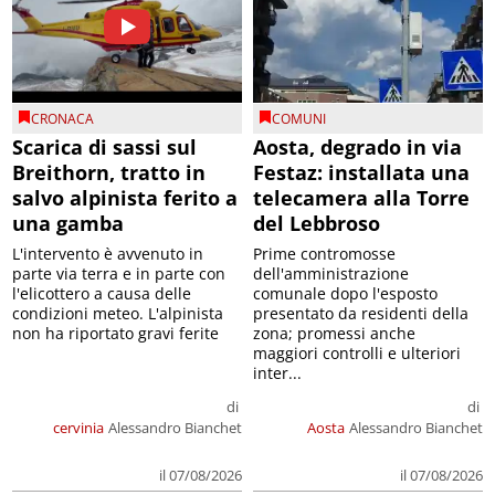
CRONACA
COMUNI
Scarica di sassi sul
Aosta, degrado in via
Breithorn, tratto in
Festaz: installata una
salvo alpinista ferito a
telecamera alla Torre
una gamba
del Lebbroso
L'intervento è avvenuto in
Prime contromosse
parte via terra e in parte con
dell'amministrazione
l'elicottero a causa delle
comunale dopo l'esposto
condizioni meteo. L'alpinista
presentato da residenti della
non ha riportato gravi ferite
zona; promessi anche
maggiori controlli e ulteriori
inter...
di
di
cervinia
Alessandro Bianchet
Aosta
Alessandro Bianchet
il 07/08/2026
il 07/08/2026