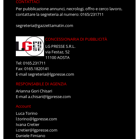
CONTATTACI
Per pubblicazione annunci, necrologi, offro e cerco lavoro,
contattare la segreteria al numero: 0165/231711
segreteria@gazzettamatin.com
CONCESSIONARIA DI PUBBLICITÀ
LG PRESSE S.R.L.
via Festaz, 52
11100 AOSTA
Tel: 0165.231711
Fax: 0165.1820141
E-mail
segreteria@lgpresse.com
RESPONSABILE DI AGENZIA
Arianna Gori Chisari
E-mail
a.chisari@lgpresse.com
Account
Luca Torino
l.torino@lgpresse.com
Ivana Cretier
i.cretier@lgpresse.com
Daniele Fimiano