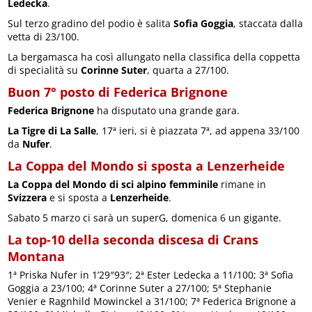
Ledecka
.
Sul terzo gradino del podio è salita
Sofia Goggia
, staccata dalla
vetta di 23/100.
La bergamasca ha così allungato nella classifica della coppetta
di specialità su
Corinne Suter
, quarta a 27/100.
Buon 7° posto di Federica Brignone
Federica Brignone
ha disputato una grande gara.
La Tigre di La Salle
, 17ª ieri, si è piazzata 7ª, ad appena 33/100
da
Nufer
.
La Coppa del Mondo si sposta a Lenzerheide
La Coppa del Mondo di sci alpino femminile
rimane in
Svizzera
e si sposta a
Lenzerheide
.
Sabato 5 marzo ci sarà un superG, domenica 6 un gigante.
La top-10 della seconda discesa di Crans
Montana
1ª Priska Nufer in 1’29″93″; 2ª Ester Ledecka a 11/100; 3ª Sofia
Goggia a 23/100; 4ª Corinne Suter a 27/100; 5ª Stephanie
Venier e Ragnhild Mowinckel a 31/100; 7ª Federica Brignone a