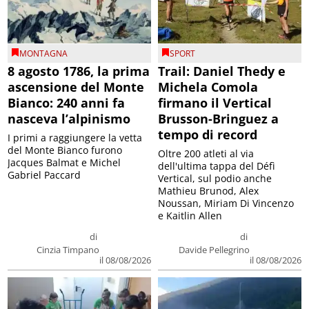
MONTAGNA
SPORT
8 agosto 1786, la prima
Trail: Daniel Thedy e
ascensione del Monte
Michela Comola
Bianco: 240 anni fa
firmano il Vertical
nasceva l’alpinismo
Brusson-Bringuez a
tempo di record
I primi a raggiungere la vetta
del Monte Bianco furono
Oltre 200 atleti al via
Jacques Balmat e Michel
dell'ultima tappa del Défì
Gabriel Paccard
Vertical, sul podio anche
Mathieu Brunod, Alex
Noussan, Miriam Di Vincenzo
e Kaitlin Allen
di
di
Cinzia Timpano
Davide Pellegrino
il 08/08/2026
il 08/08/2026