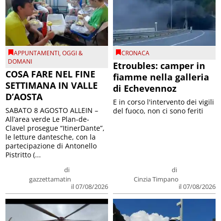
APPUNTAMENTI
,
OGGI &
CRONACA
DOMANI
Etroubles: camper in
COSA FARE NEL FINE
fiamme nella galleria
SETTIMANA IN VALLE
di Echevennoz
D’AOSTA
E in corso l'intervento dei vigili
SABATO 8 AGOSTO ALLEIN –
del fuoco, non ci sono feriti
All’area verde Le Plan-de-
Clavel prosegue “ItinerDante”,
le letture dantesche, con la
partecipazione di Antonello
Pistritto (...
di
di
gazzettamatin
Cinzia Timpano
il 07/08/2026
il 07/08/2026