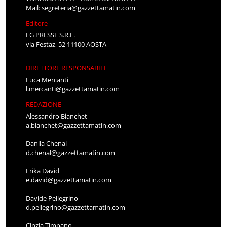
Mail:
segreteria@gazzettamatin.com
Editore
LG PRESSE S.R.L.
via Festaz, 52 11100 AOSTA
DIRETTORE RESPONSABILE
Luca Mercanti
l.mercanti@gazzettamatin.com
REDAZIONE
Alessandro Bianchet
a.bianchet@gazzettamatin.com
Danila Chenal
d.chenal@gazzettamatin.com
Erika David
e.david@gazzettamatin.com
Davide Pellegrino
d.pellegrino@gazzettamatin.com
Cinzia Timpano