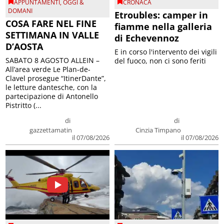
APPUNTAMENTI
,
OGGI &
CRONACA
DOMANI
Etroubles: camper in
COSA FARE NEL FINE
fiamme nella galleria
SETTIMANA IN VALLE
di Echevennoz
D’AOSTA
E in corso l'intervento dei vigili
SABATO 8 AGOSTO ALLEIN –
del fuoco, non ci sono feriti
All’area verde Le Plan-de-
Clavel prosegue “ItinerDante”,
le letture dantesche, con la
partecipazione di Antonello
Pistritto (...
di
di
gazzettamatin
Cinzia Timpano
il 07/08/2026
il 07/08/2026