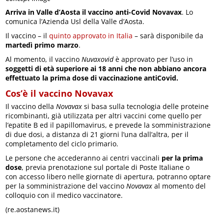
Arriva in Valle d’Aosta il vaccino anti-Covid Novavax
. Lo
comunica l’Azienda Usl della Valle d’Aosta.
Il vaccino – il
quinto approvato in Italia
– sarà disponibile da
martedì primo marzo
.
Al momento, il vaccino
Nuvaxovid
è approvato per l’uso in
soggetti di età superiore ai 18 anni che non abbiano ancora
effettuato la prima dose di vaccinazione antiCovid.
Cos’è il vaccino Novavax
Il vaccino della
Novavax
si basa sulla tecnologia delle proteine
ricombinanti, già utilizzata per altri vaccini come quello per
l’epatite B ed il papillomavirus, e prevede la somministrazione
di due dosi, a distanza di 21 giorni l’una dall’altra, per il
completamento del ciclo primario.
Le persone che accederanno ai centri vaccinali
per la prima
dose
, previa prenotazione sul portale di Poste Italiane o
con accesso libero nelle giornate di apertura, potranno optare
per la somministrazione del vaccino
Novavax
al momento del
colloquio con il medico vaccinatore.
(re.aostanews.it)