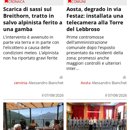
CRONACA
COMUNI
Scarica di sassi sul
Aosta, degrado in via
Breithorn, tratto in
Festaz: installata una
salvo alpinista ferito a
telecamera alla Torre
una gamba
del Lebbroso
L'intervento è avvenuto in
Prime contromosse
parte via terra e in parte con
dell'amministrazione
l'elicottero a causa delle
comunale dopo l'esposto
condizioni meteo. L'alpinista
presentato da residenti della
non ha riportato gravi ferite
zona; promessi anche
maggiori controlli e ulteriori
inter...
di
di
cervinia
Alessandro Bianchet
Aosta
Alessandro Bianchet
il 07/08/2026
il 07/08/2026