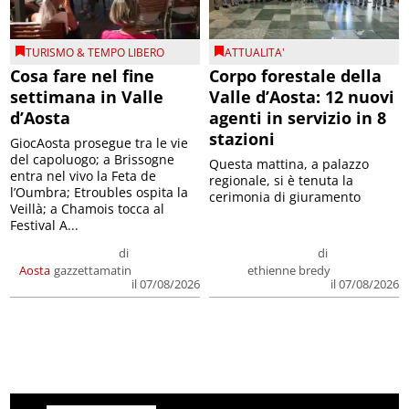
TURISMO & TEMPO LIBERO
ATTUALITA'
Cosa fare nel fine
Corpo forestale della
settimana in Valle
Valle d’Aosta: 12 nuovi
d’Aosta
agenti in servizio in 8
stazioni
GiocAosta prosegue tra le vie
del capoluogo; a Brissogne
Questa mattina, a palazzo
entra nel vivo la Feta de
regionale, si è tenuta la
l’Oumbra; Etroubles ospita la
cerimonia di giuramento
Veillà; a Chamois tocca al
Festival A...
di
di
Aosta
gazzettamatin
ethienne bredy
il 07/08/2026
il 07/08/2026