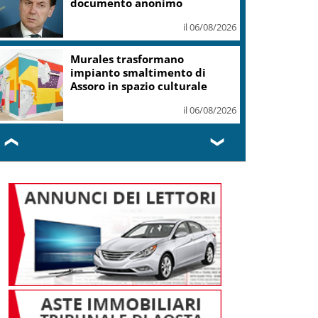
Denominazioni
il 06/08/2026
Cisgiordania, raid a Qalandiya:
demolite attività commerciali
il 06/08/2026
❮
❯