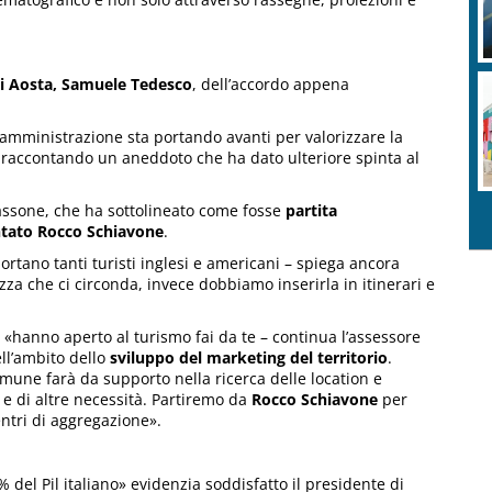
di Aosta, Samuele Tedesco
, dell’accordo appena
 amministrazione sta portando avanti per valorizzare la
o, raccontando un aneddoto che ha dato ulteriore spinta al
sassone, che ha sottolineato come fosse
partita
ntato Rocco Schiavone
.
portano tanti turisti inglesi e americani – spiega ancora
za che ci circonda, invece dobbiamo inserirla in itinerari e
 «hanno aperto al turismo fai da te – continua l’assessore
ell’ambito dello
sviluppo del marketing del territorio
.
omune farà da supporto nella ricerca delle location e
o e di altre necessità. Partiremo da
Rocco Schiavone
per
entri di aggregazione».
 del Pil italiano» evidenzia soddisfatto il presidente di