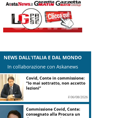
NEWS DALL'ITALIA E DAL MONDO
In collaborazione con Askanews
Covid, Conte: giuro sul mio
onore, ma qui c’è chi l’onore
l’ha perso
il 06/08/2026
Vendemmia 2026, R. Toscana
riduce le rese di quattro