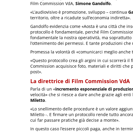
Film Commission VdA,
Simone Gandolfo
.
«L’audiovisivo è promozione, sviluppo – continua
Ga
territorio, oltre a ricadute sull’economia indiretta».
Gandolfo evidenzia come «Aosta è una città che inse
protocollo è fondamentale, perché Film Commission 
fondamentale la nostra operatività, ma soprattutto i
l’ottenimento dei permessi. E tante produzioni che 
Promessa la volontà di «comunicarci meglio anche tr
«Questo protocollo crea gli argini in cui scorrerà il
Commission acquisisce foto, materiali e diritti che
post».
La direttrice di Film Commission VdA
Parla di un «
incremento esponenziale di produzioni
velocità» che si riesce a dare anche grazie agli enti
Miletto
.
«Lo snellimento delle procedure è un valore aggiunt
Miletto -. E firmare un protocollo rende tutto ancor
cui far passare pratiche già decise a monte».
In questo caso l’essere piccoli paga, anche in termin