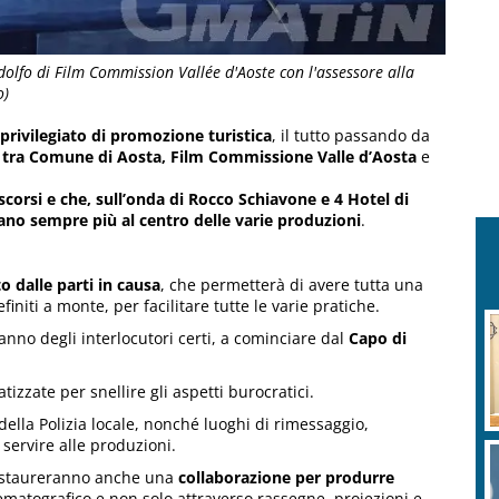
dolfo di Film Commission Vallée d'Aoste con l'assessore alla
o)
privilegiato di promozione turistica
, il tutto passando da
 tra Comune di Aosta, Film Commissione Valle d’Aosta
e
scorsi e che, sull’onda di Rocco Schiavone e 4 Hotel di
ano sempre più al centro delle varie produzioni
.
 dalle parti in causa
, che permetterà di avere tutta una
efiniti a monte, per facilitare tutte le varie pratiche.
nno degli interlocutori certi, a cominciare dal
Capo di
izzate per snellire gli aspetti burocratici.
della Polizia locale, nonché luoghi di rimessaggio,
servire alle produzioni.
instaureranno anche una
collaborazione per produrre
nematografico e non solo attraverso rassegne, proiezioni e