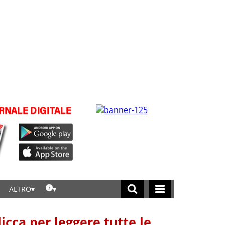
ALTRO
licca per leggere tutte le