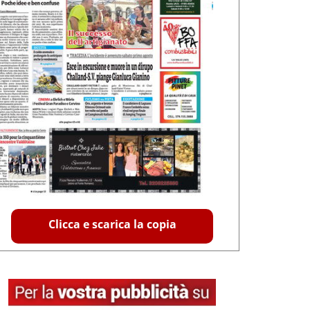
Clicca e scarica la copia