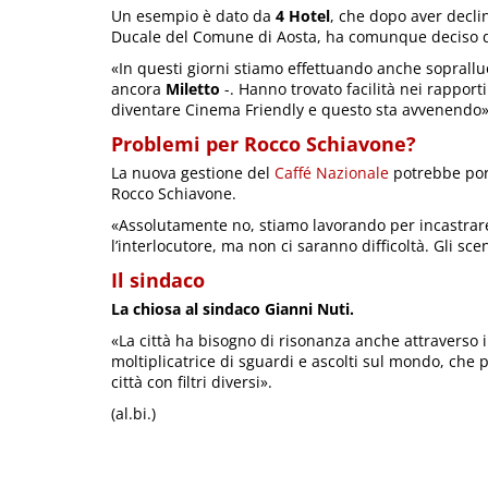
Un esempio è dato da
4 Hotel
, che dopo aver declin
Ducale del Comune di Aosta, ha comunque deciso di 
«In questi giorni stiamo effettuando anche soprallu
ancora
Miletto
-. Hanno trovato facilità nei rapporti:
diventare Cinema Friendly e questo sta avvenendo»
Problemi per Rocco Schiavone?
La nuova gestione del
Caffé Nazionale
potrebbe port
Rocco Schiavone.
«Assolutamente no, stiamo lavorando per incastrare 
l’interlocutore, ma non ci saranno difficoltà. Gli sce
Il sindaco
La chiosa al sindaco Gianni Nuti.
«La città ha bisogno di risonanza anche attraverso 
moltiplicatrice di sguardi e ascolti sul mondo, che 
città con filtri diversi».
(al.bi.)