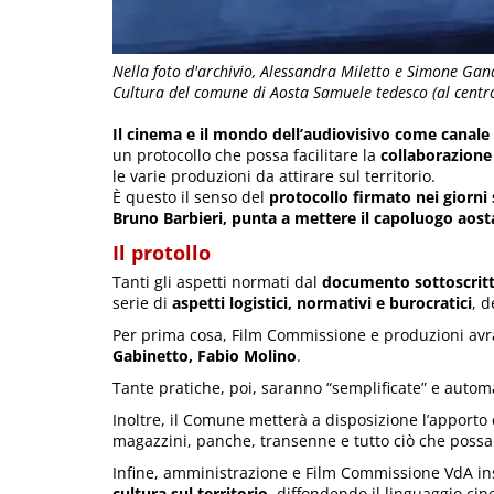
Nella foto d'archivio, Alessandra Miletto e Simone Gan
Cultura del comune di Aosta Samuele tedesco (al centr
Il cinema e il mondo dell’audiovisivo come canale 
un protocollo che possa facilitare la
collaborazione
le varie produzioni da attirare sul territorio.
È questo il senso del
protocollo firmato nei giorni 
Bruno Barbieri, punta a mettere il capoluogo aost
Il protollo
Tanti gli aspetti normati dal
documento sottoscritto
serie di
aspetti logistici, normativi e burocratici
, d
Per prima cosa, Film Commissione e produzioni avra
Gabinetto, Fabio Molino
.
Tante pratiche, poi, saranno “semplificate” e automat
Inoltre, il Comune metterà a disposizione l’apporto 
magazzini, panche, transenne e tutto ciò che possa 
Infine, amministrazione e Film Commissione VdA 
cultura sul territorio
, diffondendo il linguaggio ci