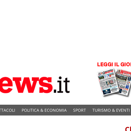
TTACOLI
POLITICA & ECONOMIA
SPORT
TURISMO & EVENTI
C