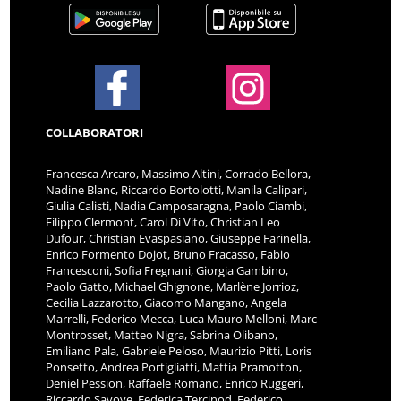
COLLABORATORI
Francesca Arcaro, Massimo Altini, Corrado Bellora,
Nadine Blanc, Riccardo Bortolotti, Manila Calipari,
Giulia Calisti, Nadia Camposaragna, Paolo Ciambi,
Filippo Clermont, Carol Di Vito, Christian Leo
Dufour, Christian Evaspasiano, Giuseppe Farinella,
Enrico Formento Dojot, Bruno Fracasso, Fabio
Francesconi, Sofia Fregnani, Giorgia Gambino,
Paolo Gatto, Michael Ghignone, Marlène Jorrioz,
Cecilia Lazzarotto, Giacomo Mangano, Angela
Marrelli, Federico Mecca, Luca Mauro Melloni, Marc
Montrosset, Matteo Nigra, Sabrina Olibano,
Emiliano Pala, Gabriele Peloso, Maurizio Pitti, Loris
Ponsetto, Andrea Portigliatti, Mattia Pramotton,
Deniel Pession, Raffaele Romano, Enrico Ruggeri,
Riccardo Savoye, Federica Tercinod, Federico