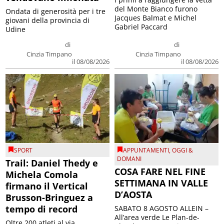
del Monte Bianco furono
Ondata di generosità per i tre
Jacques Balmat e Michel
giovani della provincia di
Gabriel Paccard
Udine
di
di
Cinzia Timpano
Cinzia Timpano
il 08/08/2026
il 08/08/2026
SPORT
APPUNTAMENTI
,
OGGI &
DOMANI
Trail: Daniel Thedy e
COSA FARE NEL FINE
Michela Comola
SETTIMANA IN VALLE
firmano il Vertical
D’AOSTA
Brusson-Bringuez a
tempo di record
SABATO 8 AGOSTO ALLEIN –
All’area verde Le Plan-de-
Oltre 200 atleti al via