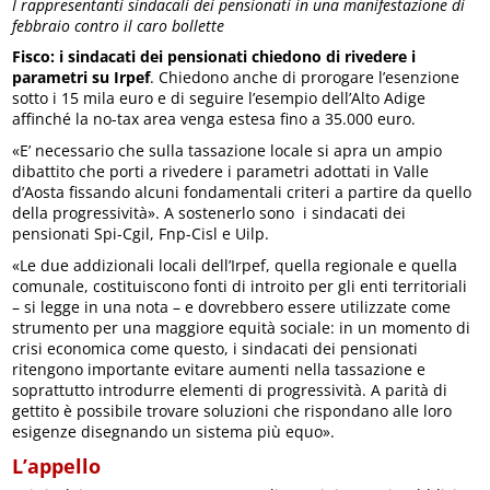
I rappresentanti sindacali dei pensionati in una manifestazione di
febbraio contro il caro bollette
Fisco: i sindacati dei pensionati chiedono di rivedere i
parametri su Irpef
. Chiedono anche di prorogare l’esenzione
sotto i 15 mila euro e di seguire l’esempio dell’Alto Adige
affinché la no-tax area venga estesa fino a 35.000 euro.
«E’ necessario che sulla tassazione locale si apra un ampio
dibattito che porti a rivedere i parametri adottati in Valle
d’Aosta fissando alcuni fondamentali criteri a partire da quello
della progressività». A sostenerlo sono i sindacati dei
pensionati Spi-Cgil, Fnp-Cisl e Uilp.
«Le due addizionali locali dell’Irpef, quella regionale e quella
comunale, costituiscono fonti di introito per gli enti territoriali
– si legge in una nota – e dovrebbero essere utilizzate come
strumento per una maggiore equità sociale: in un momento di
crisi economica come questo, i sindacati dei pensionati
ritengono importante evitare aumenti nella tassazione e
soprattutto introdurre elementi di progressività. A parità di
gettito è possibile trovare soluzioni che rispondano alle loro
esigenze disegnando un sistema più equo».
L’appello