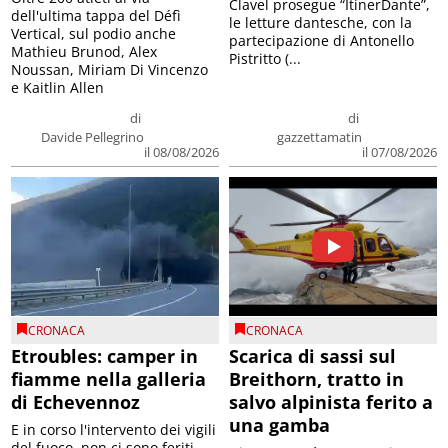
Clavel prosegue “ItinerDante”,
dell'ultima tappa del Défì
le letture dantesche, con la
Vertical, sul podio anche
partecipazione di Antonello
Mathieu Brunod, Alex
Pistritto (...
Noussan, Miriam Di Vincenzo
e Kaitlin Allen
di
di
Davide Pellegrino
gazzettamatin
il 08/08/2026
il 07/08/2026
CRONACA
CRONACA
Etroubles: camper in
Scarica di sassi sul
fiamme nella galleria
Breithorn, tratto in
di Echevennoz
salvo alpinista ferito a
una gamba
E in corso l'intervento dei vigili
del fuoco, non ci sono feriti