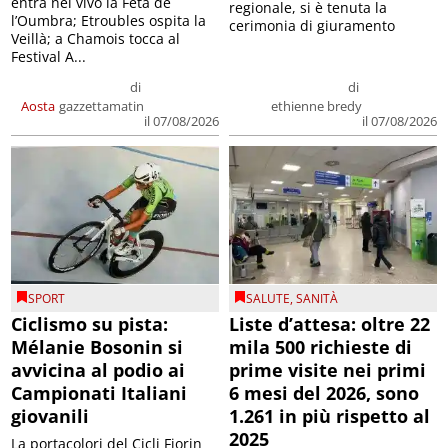
entra nel vivo la Feta de
regionale, si è tenuta la
l’Oumbra; Etroubles ospita la
cerimonia di giuramento
Veillà; a Chamois tocca al
Festival A...
di
di
Aosta
gazzettamatin
ethienne bredy
il 07/08/2026
il 07/08/2026
SPORT
SALUTE
,
SANITÀ
Ciclismo su pista:
Liste d’attesa: oltre 22
Mélanie Bosonin si
mila 500 richieste di
avvicina al podio ai
prime visite nei primi
Campionati Italiani
6 mesi del 2026, sono
giovanili
1.261 in più rispetto al
2025
La portacolori del Cicli Fiorin