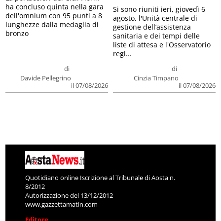
ha concluso quinta nella gara
Si sono riuniti ieri, giovedì 6
dell'omnium con 95 punti a 8
agosto, l'Unità centrale di
lunghezze dalla medaglia di
gestione dell’assistenza
bronzo
sanitaria e dei tempi delle
liste di attesa e l'Osservatorio
regi...
di
di
Davide Pellegrino
Cinzia Timpano
il 07/08/2026
il 07/08/2026
Quotidiano online Iscrizione al Tribunale di Aosta n.
8/2012
Autorizzazione del 13/12/2012
www.gazzettamatin.com
Editore