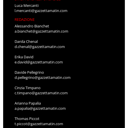
Luca Mercanti
l.mercanti@gazzettamatin.com
REDAZIONE
Alessandro Bianchet
a.bianchet@gazzettamatin.com
Danila Chenal
d.chenal@gazzettamatin.com
Erika David
e.david@gazzettamatin.com
Davide Pellegrino
d.pellegrino@gazzettamatin.com
Cinzia Timpano
c.timpano@gazzettamatin.com
Arianna Papalia
a.papalia@gazzettamatin.com
Thomas Piccot
t.piccot@gazzettamatin.com