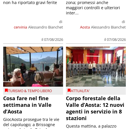
non ha riportato gravi ferite
zona; promessi anche
maggiori controlli e ulteriori
inter...
di
di
cervinia
Alessandro Bianchet
Aosta
Alessandro Bianchet
il 07/08/2026
il 07/08/2026
TURISMO & TEMPO LIBERO
ATTUALITA'
Cosa fare nel fine
Corpo forestale della
settimana in Valle
Valle d’Aosta: 12 nuovi
d’Aosta
agenti in servizio in 8
stazioni
GiocAosta prosegue tra le vie
del capoluogo; a Brissogne
Questa mattina, a palazzo