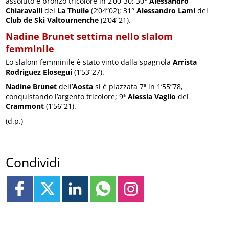
assoluto e bronzo tricolore in 2’00”30; 30°
Alessandro
Chiaravalli
del
La Thuile
(2’04”02); 31°
Alessandro Lami
del
Club de Ski Valtournenche
(2’04”21).
Nadine Brunet settima nello slalom
femminile
Lo slalom femminile è stato vinto dalla spagnola
Arrista
Rodriguez Elosegui
(1’53”27).
Nadine Brunet
dell’
Aosta
si è piazzata 7ª in 1’55”78,
conquistando l’argento tricolore; 9ª
Alessia Vaglio
del
Crammont
(1’56”21).
(d.p.)
Condividi