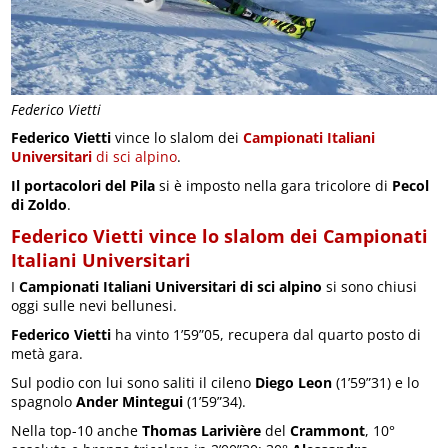
Federico Vietti
Federico Vietti
vince lo slalom dei
Campionati Italiani
Universitari
di sci alpino
.
Il portacolori del Pila
si è imposto nella gara tricolore di
Pecol
di Zoldo
.
Federico Vietti vince lo slalom dei Campionati
Italiani Universitari
I
Campionati Italiani Universitari di sci alpino
si sono chiusi
oggi sulle nevi bellunesi.
Federico Vietti
ha vinto 1’59”05, recupera dal quarto posto di
metà gara.
Sul podio con lui sono saliti il cileno
Diego Leon
(1’59”31) e lo
spagnolo
Ander Mintegui
(1’59”34).
Nella top-10 anche
Thomas Larivière
del
Crammont
, 10°