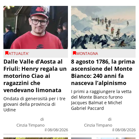
ATTUALITA'
MONTAGNA
Dalle Valle d’Aosta al
8 agosto 1786, la prima
Friuli: Henry regala un
ascensione del Monte
motorino Ciao ai
Bianco: 240 anni fa
ragazzini che
nasceva l’alpinismo
vendevano limonata
I primi a raggiungere la vetta
del Monte Bianco furono
Ondata di generosità per i tre
Jacques Balmat e Michel
giovani della provincia di
Gabriel Paccard
Udine
di
di
Cinzia Timpano
Cinzia Timpano
il 08/08/2026
il 08/08/2026