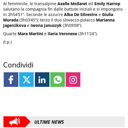
Al femminile, le transalpine
Axelle Mollaret
ed
Emily Harrop
salutano la compagnia fin dalle battute iniziali e si impongono
in 2h54’51”. Seconde le azzurre
Alba De Silvestro
e
Giulia
Murada
(3h03’45”); terzo il duo slovacco-polacco
Marianna
Jagercikova
e
Iwona Januszyk
(3h09’08”).
Quarte
Mara Martini
e
Ilaria Veronese
(3h11’24”).
(t.p.)
Condividi
ULTIME NEWS