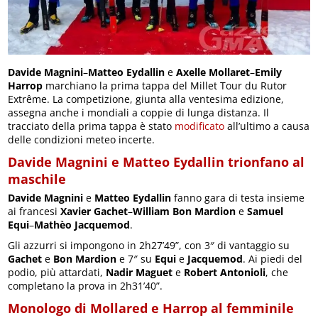
Davide Magnini
–
Matteo Eydallin
e
Axelle Mollaret
–
Emily
Harrop
marchiano la prima tappa del Millet Tour du Rutor
Extrême. La competizione, giunta alla ventesima edizione,
assegna anche i mondiali a coppie di lunga distanza. Il
tracciato della prima tappa è stato
modificato
all’ultimo a causa
delle condizioni meteo incerte.
Davide Magnini e Matteo Eydallin trionfano al
maschile
Davide Magnini
e
Matteo Eydallin
fanno gara di testa insieme
ai francesi
Xavier Gachet
–
William Bon Mardion
e
Samuel
Equi
–
Mathèo Jacquemod
.
Gli azzurri si impongono in 2h27’49”, con 3″ di vantaggio su
Gachet
e
Bon Mardion
e 7″ su
Equi
e
Jacquemod
. Ai piedi del
podio, più attardati,
Nadir Maguet
e
Robert Antonioli
, che
completano la prova in 2h31’40”.
Monologo di Mollared e Harrop al femminile