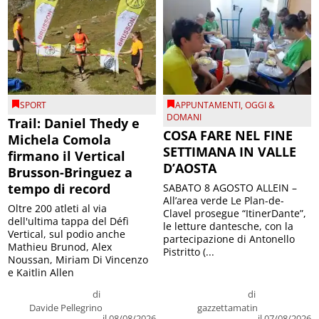
SPORT
APPUNTAMENTI
,
OGGI &
DOMANI
Trail: Daniel Thedy e
COSA FARE NEL FINE
Michela Comola
SETTIMANA IN VALLE
firmano il Vertical
D’AOSTA
Brusson-Bringuez a
tempo di record
SABATO 8 AGOSTO ALLEIN –
All’area verde Le Plan-de-
Oltre 200 atleti al via
Clavel prosegue “ItinerDante”,
dell'ultima tappa del Défì
le letture dantesche, con la
Vertical, sul podio anche
partecipazione di Antonello
Mathieu Brunod, Alex
Pistritto (...
Noussan, Miriam Di Vincenzo
e Kaitlin Allen
di
di
Davide Pellegrino
gazzettamatin
il 08/08/2026
il 07/08/2026