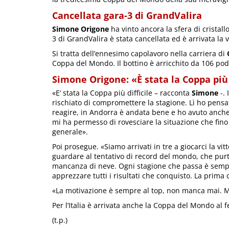
Cancellata gara-3 di GrandValira
Simone Origone
ha vinto ancora la sfera di cristal
3 di GrandValira è stata cancellata ed è arrivata la vi
Si tratta dell’ennesimo capolavoro nella carriera di
Coppa del Mondo. Il bottino è arricchito da 106 podi,
Simone Origone: «È stata la Coppa più 
«E’ stata la Coppa più difficile – racconta
Simone
-. 
rischiato di compromettere la stagione. Lì ho pensa
reagire, in Andorra è andata bene e ho avuto anche
mi ha permesso di rovesciare la situazione che fino 
generale».
Poi prosegue. «Siamo arrivati in tre a giocarci la vi
guardare al tentativo di record del mondo, che pur
mancanza di neve. Ogni stagione che passa è sempre
apprezzare tutti i risultati che conquisto. La prima
«La motivazione è sempre al top, non manca mai. M
Per l’Italia è arrivata anche la Coppa del Mondo al
(t.p.)