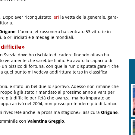
lo. Dopo aver riconquistato
ieri
la vetta della generale, gara-
ttoria.
Origone
. L’uomo-jet rossonero ha centrato 53 vittorie in
 6 ori iridiati e 8 medaglie mondiali.
difficile»
In Svezia dove ho rischiato di cadere finendo ottavo ha
to veramente che sarebbe finita. Ho avuto la capacità di
 un pizzico di fortuna, con quella run disputata gara-1 che
a quel punto mi vedeva addirittura terzo in classifica
ttoria, è stato un bel duello sportivo. Adesso non rimane che
troppo è già stato rimandato al prossimo anno a Vars per
 più difficile per l’età che avanza, ma ho imparato ad
 coppa arrivò nel 2004, non posso pretendere più di tanto».
i rivedrete anche la prossima stagione», assicura
Origone
.
 femminile con
Valentina Greggio
.