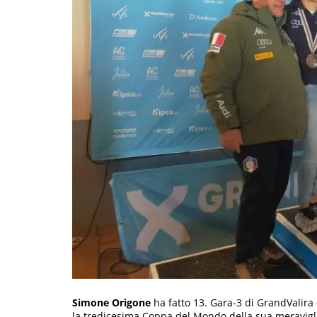
Simone Origone
ha fatto 13. Gara-3 di GrandValira 
la tredicesima Coppa del Mondo della sua meravigli