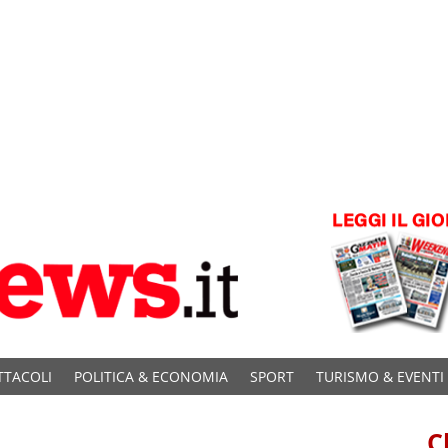
TTACOLI
POLITICA & ECONOMIA
SPORT
TURISMO & EVENTI
C