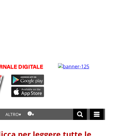
ALTRO
licca per leggere tutte le