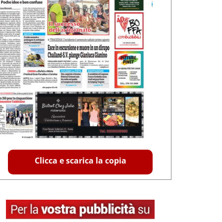
Clicca e scarica la copia