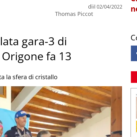
di
il
02/04/2022
n
Thomas Piccot
C
llata gara-3 di
 Origone fa 13
la sfera di cristallo