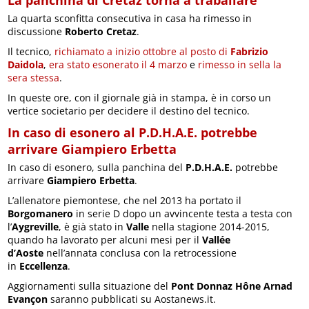
La panchina di Cretaz torna a traballare
La quarta sconfitta consecutiva in casa ha rimesso in
discussione
Roberto Cretaz
.
Il tecnico,
richiamato a inizio ottobre al posto di
Fabrizio
Daidola
,
era stato esonerato il 4 marzo
e
rimesso in sella la
sera stessa
.
In queste ore, con il giornale già in stampa, è in corso un
vertice societario per decidere il destino del tecnico.
In caso di esonero al P.D.H.A.E. potrebbe
arrivare Giampiero Erbetta
In caso di esonero, sulla panchina del
P.D.H.A.E.
potrebbe
arrivare
Giampiero Erbetta
.
L’allenatore piemontese, che nel 2013 ha portato il
Borgomanero
in serie D dopo un avvincente testa a testa con
l’
Aygreville
, è già stato in
Valle
nella stagione 2014-2015,
quando ha lavorato per alcuni mesi per il
Vallée
d’Aoste
nell’annata conclusa con la retrocessione
in
Eccellenza
.
Aggiornamenti sulla situazione del
Pont Donnaz Hône Arnad
Evançon
saranno pubblicati su Aostanews.it.