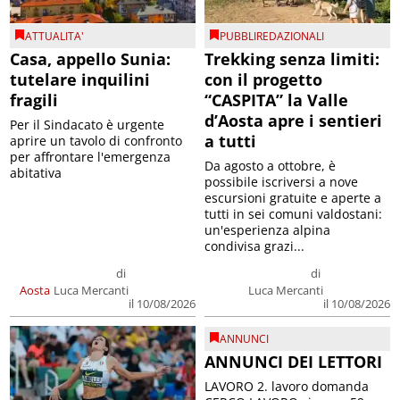
ATTUALITA'
PUBBLIREDAZIONALI
Casa, appello Sunia:
Trekking senza limiti:
tutelare inquilini
con il progetto
fragili
“CASPITA” la Valle
d’Aosta apre i sentieri
Per il Sindacato è urgente
a tutti
aprire un tavolo di confronto
per affrontare l'emergenza
Da agosto a ottobre, è
abitativa
possibile iscriversi a nove
escursioni gratuite e aperte a
tutti in sei comuni valdostani:
un'esperienza alpina
condivisa grazi...
di
di
Aosta
Luca Mercanti
Luca Mercanti
il 10/08/2026
il 10/08/2026
ANNUNCI
ANNUNCI DEI LETTORI
LAVORO 2. lavoro domanda