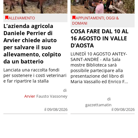
ALLEVAMENTO
APPUNTAMENTI
,
OGGI &
DOMANI
L’azienda agricola
COSA FARE DAL 10 AL
Daniele Perrier di
16 AGOSTO IN VALLE
Arvier chiede aiuto
D’AOSTA
per salvare il suo
allevamento, colpito
LUNEDÌ 10 AGOSTO ANTEY-
SAINT-ANDRÉ - Alla Sala
da un batterio
mostre Biblioteca sarà
Lanciata una raccolta fondi
possibile partecipare alla
per sostenere i costi veterinari
presentazione del libro di
e far ripartire la stalla
Maria Vassallo ed Enrico F...
di
Arvier
Fausto Vassoney
di
gazzettamatin
il 09/08/2026
il 09/08/2026