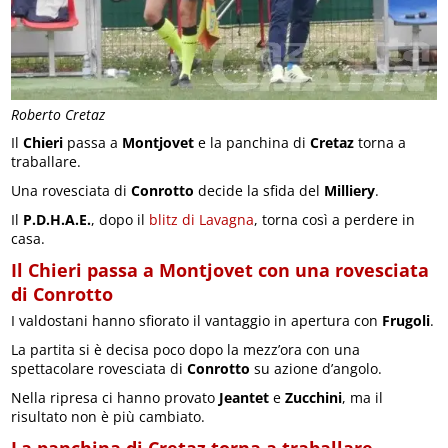
Roberto Cretaz
Il
Chieri
passa a
Montjovet
e la panchina di
Cretaz
torna a
traballare.
Una rovesciata di
Conrotto
decide la sfida del
Milliery
.
Il
P.D.H.A.E.
, dopo il
blitz di Lavagna
, torna così a perdere in
casa.
Il Chieri passa a Montjovet con una rovesciata
di Conrotto
I valdostani hanno sfiorato il vantaggio in apertura con
Frugoli
.
La partita si è decisa poco dopo la mezz’ora con una
spettacolare rovesciata di
Conrotto
su azione d’angolo.
Nella ripresa ci hanno provato
Jeantet
e
Zucchini
, ma il
risultato non è più cambiato.