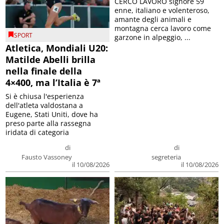
CERCO LAVORO signore 59
enne, italiano e volenteroso,
amante degli animali e
montagna cerca lavoro come
SPORT
garzone in alpeggio, ...
Atletica, Mondiali U20:
Matilde Abelli brilla
nella finale della
4×400, ma l’Italia è 7ª
Si è chiusa l'esperienza
dell'atleta valdostana a
Eugene, Stati Uniti, dove ha
preso parte alla rassegna
iridata di categoria
di
di
Fausto Vassoney
segreteria
il 10/08/2026
il 10/08/2026