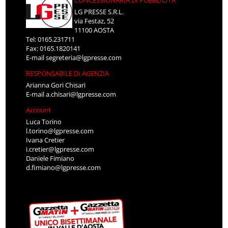
CONCESSIONARIA DI PUBBLICITÀ
LG PRESSE S.R.L.
via Festaz, 52
11100 AOSTA
Tel: 0165.231711
Fax: 0165.1820141
E-mail
segreteria@lgpresse.com
RESPONSABILE DI AGENZIA
Arianna Gori Chisari
E-mail
a.chisari@lgpresse.com
Account
Luca Torino
l.torino@lgpresse.com
Ivana Cretier
i.cretier@lgpresse.com
Daniele Fimiano
d.fimiano@lgpresse.com