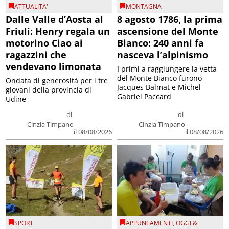
ATTUALITA'
MONTAGNA
Dalle Valle d’Aosta al
8 agosto 1786, la prima
Friuli: Henry regala un
ascensione del Monte
motorino Ciao ai
Bianco: 240 anni fa
ragazzini che
nasceva l’alpinismo
vendevano limonata
I primi a raggiungere la vetta
del Monte Bianco furono
Ondata di generosità per i tre
Jacques Balmat e Michel
giovani della provincia di
Gabriel Paccard
Udine
di
di
Cinzia Timpano
Cinzia Timpano
il 08/08/2026
il 08/08/2026
SPORT
APPUNTAMENTI
,
OGGI &