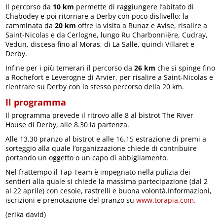
Il percorso da
10 km
permette di raggiungere l’abitato di
Chabodey e poi ritornare a Derby con poco dislivello; la
camminata da
20 km
offre la visita a Runaz e Avise, risalire a
Saint-Nicolas e da Cerlogne, lungo Ru Charbonnière, Cudray,
Vedun, discesa fino al Moras, di La Salle, quindi Villaret e
Derby.
Infine per i più temerari il percorso da
26 km
che si spinge fino
a Rochefort e Leverogne di Arvier, per risalire a Saint-Nicolas e
rientrare su Derby con lo stesso percorso della 20 km.
Il programma
Il programma prevede il ritrovo alle 8 al bistrot The River
House di Derby, alle 8.30 la partenza.
Alle 13.30 pranzo al bistrot e alle 16.15 estrazione di premi a
sorteggio alla quale l’organizzazione chiede di contribuire
portando un oggetto o un capo di abbigliamento.
Nel frattempo il Tap Team è impegnato nella pulizia dei
sentieri alla quale si chiede la massima partecipazione (dal 2
al 22 aprile) con cesoie, rastrelli e buona volontà.Informazioni,
iscrizioni e prenotazione del pranzo su
www.torapia.com.
(erika david)