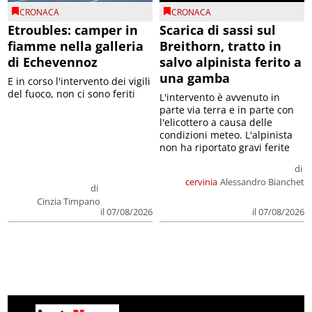
CRONACA
CRONACA
Etroubles: camper in
Scarica di sassi sul
fiamme nella galleria
Breithorn, tratto in
di Echevennoz
salvo alpinista ferito a
una gamba
E in corso l'intervento dei vigili
del fuoco, non ci sono feriti
L'intervento è avvenuto in
parte via terra e in parte con
l'elicottero a causa delle
condizioni meteo. L'alpinista
non ha riportato gravi ferite
di
cervinia
Alessandro Bianchet
di
Cinzia Timpano
il 07/08/2026
il 07/08/2026