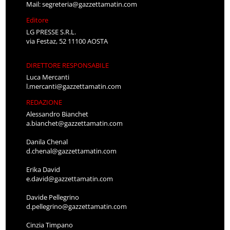
Mail:
segreteria@gazzettamatin.com
Editore
LG PRESSE S.R.L.
via Festaz, 52 11100 AOSTA
DIRETTORE RESPONSABILE
Luca Mercanti
l.mercanti@gazzettamatin.com
REDAZIONE
Alessandro Bianchet
a.bianchet@gazzettamatin.com
Danila Chenal
d.chenal@gazzettamatin.com
Erika David
e.david@gazzettamatin.com
Davide Pellegrino
d.pellegrino@gazzettamatin.com
Cinzia Timpano