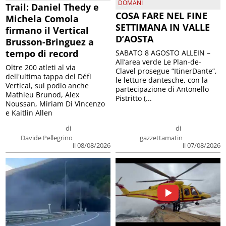
DOMANI
Trail: Daniel Thedy e
COSA FARE NEL FINE
Michela Comola
SETTIMANA IN VALLE
firmano il Vertical
D’AOSTA
Brusson-Bringuez a
tempo di record
SABATO 8 AGOSTO ALLEIN –
All’area verde Le Plan-de-
Oltre 200 atleti al via
Clavel prosegue “ItinerDante”,
dell'ultima tappa del Défì
le letture dantesche, con la
Vertical, sul podio anche
partecipazione di Antonello
Mathieu Brunod, Alex
Pistritto (...
Noussan, Miriam Di Vincenzo
e Kaitlin Allen
di
di
Davide Pellegrino
gazzettamatin
il 08/08/2026
il 07/08/2026