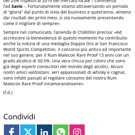
del 25% rispetto al 2019 del mercato locale – commenta
l’ad
Savio
-. Fortunatamente stiamo attraversando un periodo
di “gloria” dal punto di vista del business e quest’anno, almeno
dai risultati dei primi mesi, si sta nuovamente presentando
come il migliore di sempre».
Sempre nel comunicato, l’azienda di Châtillon precisa: «Ad
accrescere la benevolenza di questo momento ha contribuito
anche la notizia di una medaglia Doppio Oro al San Francisco
World Spirits Competition, il concorso più antico ed importante
nel suo genere, per il Rum Malecon Rare Proof 13 anni con un
grado alcolico di 50,5%. Una vera chicca per coloro che sono
già degli esperti conoscitori del mondo degli alcolici. Alcuni
nostri amici valdostani, veri appassionati di whisky e cognac,
sono infatti passati al regolare consumo del nostro Rum
Malecon Rare Proof innamorandosene».
(f.d.)
Condividi