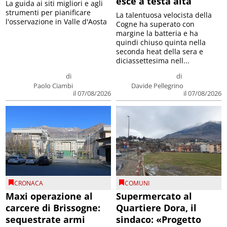
esce a testa alta
La guida ai siti migliori e agli
strumenti per pianificare
La talentuosa velocista della
l'osservazione in Valle d'Aosta
Cogne ha superato con
margine la batteria e ha
quindi chiuso quinta nella
seconda heat della sera e
diciassettesima nell...
di
di
Paolo Ciambi
Davide Pellegrino
il 07/08/2026
il 07/08/2026
CRONACA
COMUNI
Maxi operazione al
Supermercato al
carcere di Brissogne:
Quartiere Dora, il
sequestrate armi
sindaco: «Progetto