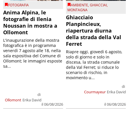
FOTOGRAFIA
AMBIENTE
,
GHIACCIAI
,
MONTAGNA
Anima Alpina, le
Ghiacciaio
fotografie di Ilenia
Planpincieux,
Noussan in mostra a
riapertura diurna
Ollomont
della strada della Val
L'inaugurazione della mostra
Ferret
fotografica è in programma
venerdì 7 agosto alle 18, nella
Riapre oggi, giovedì 6 agosto,
sala espositiva del Comune di
solo di giorno e solo in
Ollomont; le immagini esposte
discesa, la strada comunale
sa...
della Val Ferret; si riduce lo
scenario di rischio, in
movimento u...
di
Courmayeur
Erika David
di
Ollomont
Erika David
il 06/08/2026
il 06/08/2026