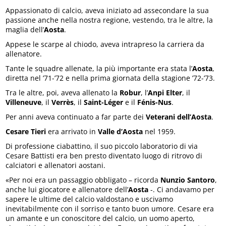
Appassionato di calcio, aveva iniziato ad assecondare la sua
passione anche nella nostra regione, vestendo, tra le altre, la
maglia dell’
Aosta
.
Appese le scarpe al chiodo, aveva intrapreso la carriera da
allenatore.
Tante le squadre allenate, la più importante era stata l’
Aosta
,
diretta nel ’71-’72 e nella prima giornata della stagione ’72-’73.
Tra le altre, poi, aveva allenato la
Robur
, l’
Anpi Elter
, il
Villeneuve
, il
Verrès
, il
Saint-Léger
e il
Fénis-Nus
.
Per anni aveva continuato a far parte dei
Veterani dell’Aosta
.
Cesare Tieri
era arrivato in
Valle d’Aosta
nel 1959.
Di professione ciabattino, il suo piccolo laboratorio di via
Cesare Battisti era ben presto diventato luogo di ritrovo di
calciatori e allenatori aostani.
«Per noi era un passaggio obbligato – ricorda
Nunzio Santoro
,
anche lui giocatore e allenatore dell’
Aosta
-. Ci andavamo per
sapere le ultime del calcio valdostano e uscivamo
inevitabilmente con il sorriso e tanto buon umore. Cesare era
un amante e un conoscitore del calcio, un uomo aperto,