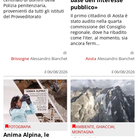
base dell’interesse
Polizia penitenziaria,
pubblico»
provenienti da tutti gli istituti
Il primo cittadino di Aosta è
del Provveditorato
stato audito nella quarta
commissione del Consiglio
regionale, dove ha ribadito
come l'iter, al momento, sia
ancora ferm...
di
di
Brissogne
Alessandro Bianchet
Aosta
Alessandro Bianchet
il 06/08/2026
il 06/08/2026
FOTOGRAFIA
AMBIENTE
,
GHIACCIAI
,
MONTAGNA
Anima Alpina, le