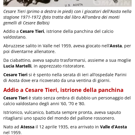
Cesare Tieri (primo a destra in piedi) con i giocatori dell'Aosta nella
stagione 1971-1972 (foto tratta dal libro All'ombra dei monti
gemelli di Cesare Balbis)
Addio a
Cesare Tieri
, istrione della panchina del calcio
valdostano.
Abruzzese salito in Valle nel 1959, aveva giocato nell’
Aosta
, per
poi diventarne allenatore.
Da ciabattino, aveva saputo trasformarsi, assieme a sua moglie
Lucia Martelli
, in apprezzato ristoratore.
Cesare Tieri
si è spento nella serata di ieri all’ospedale Parini
di Aosta dove era ricoverato da una ventina di giorni.
Addio a Cesare Tieri, istrione della panchina
Cesare Tieri
è stato senza ombra di dubbio un personaggio del
calcio valdostano degli anni ’60, ’70 e ’80.
Istrionico, vulcanico, battuta sempre pronta, aveva saputo
ritagliarsi uno spazio del mondo del pallone rossonero.
Nato ad
Atessa
il 12 aprile 1935, era arrivato in
Valle d’Aosta
nel 1959.