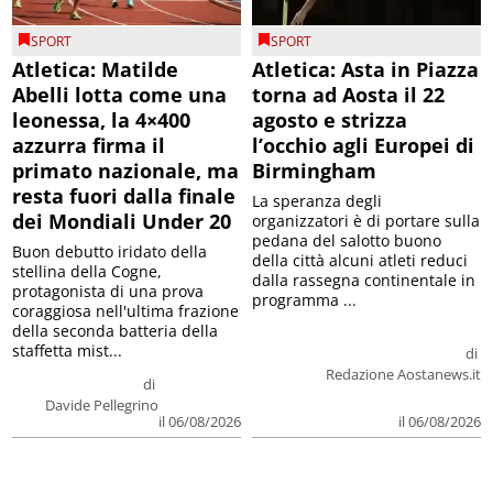
SPORT
SPORT
Atletica: Matilde
Atletica: Asta in Piazza
Abelli lotta come una
torna ad Aosta il 22
leonessa, la 4×400
agosto e strizza
azzurra firma il
l’occhio agli Europei di
primato nazionale, ma
Birmingham
resta fuori dalla finale
La speranza degli
dei Mondiali Under 20
organizzatori è di portare sulla
pedana del salotto buono
Buon debutto iridato della
della città alcuni atleti reduci
stellina della Cogne,
dalla rassegna continentale in
protagonista di una prova
programma ...
coraggiosa nell'ultima frazione
della seconda batteria della
staffetta mist...
di
Redazione Aostanews.it
di
Davide Pellegrino
il 06/08/2026
il 06/08/2026