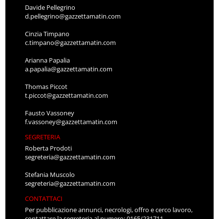
Davide Pellegrino
d.pellegrino@gazzettamatin.com
Cinzia Timpano
c.timpano@gazzettamatin.com
Arianna Papalia
a.papalia@gazzettamatin.com
Thomas Piccot
t.piccot@gazzettamatin.com
Fausto Vassoney
f.vassoney@gazzettamatin.com
SEGRETERIA
Roberta Prodoti
segreteria@gazzettamatin.com
Stefania Muscolo
segreteria@gazzettamatin.com
CONTATTACI
Per pubblicazione annunci, necrologi, offro e cerco lavoro,
contattare la segreteria al numero: 0165/231711