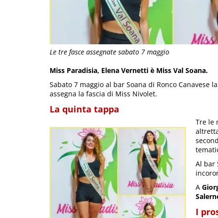
Le tre fasce assegnate sabato 7 maggio
Miss Paradisia, Elena Vernetti è Miss Val Soana.
Sabato 7 maggio al bar Soana di Ronco Canavese la 
assegna la fascia di Miss Nivolet.
La quinta tappa
Tre le
altrett
second
temati
Al bar
incoro
A
Giorg
Salern
I pr