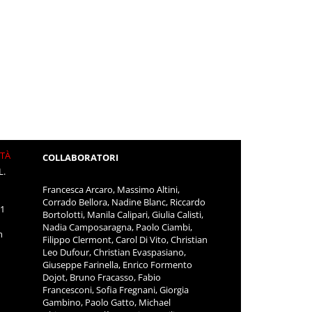
ITÀ
COLLABORATORI
L.
Francesca Arcaro, Massimo Altini,
Corrado Bellora, Nadine Blanc, Riccardo
11
Bortolotti, Manila Calipari, Giulia Calisti,
Nadia Camposaragna, Paolo Ciambi,
m
Filippo Clermont, Carol Di Vito, Christian
Leo Dufour, Christian Evaspasiano,
Giuseppe Farinella, Enrico Formento
Dojot, Bruno Fracasso, Fabio
Francesconi, Sofia Fregnani, Giorgia
Gambino, Paolo Gatto, Michael