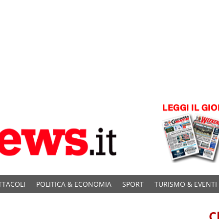
TTACOLI
POLITICA & ECONOMIA
SPORT
TURISMO & EVENTI
C