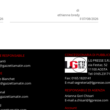
di
ethienne bredy
026
il 07/08/2026
CONCESSIONARIA DI PUBBLIC
E RESPONSABILE
LG PRESSE S.R.
anti
via Festaz, 52
i@gazzettamatin.com
11100 AOSTA
NE
Tel: 0165.2317
Fax: 0165.1820141
o Bianchet
E-mail
segreteria@lgpresse.co
t@gazzettamatin.com
RESPONSABILE DI AGENZIA
enal
Arianna Gori Chisari
gazzettamatin.com
E-mail
a.chisari@lgpresse.com
d
Account
azzettamatin.com