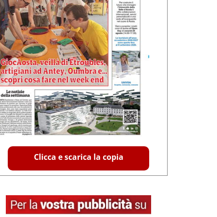
Clicca e scarica la copia