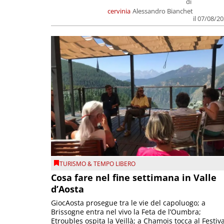
di
cervinia
Alessandro Bianchet
il 07/08/2
TURISMO & TEMPO LIBERO
Cosa fare nel fine settimana in Valle
d’Aosta
GiocAosta prosegue tra le vie del capoluogo; a
Brissogne entra nel vivo la Feta de l’Oumbra;
Etroubles ospita la Veillà; a Chamois tocca al Festiva