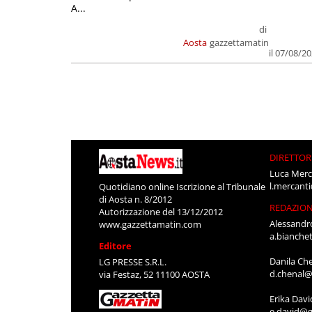
A...
di
Aosta
gazzettamatin
il 07/08/2
DIRETTOR
Luca Merc
l.mercant
Quotidiano online Iscrizione al Tribunale
di Aosta n. 8/2012
REDAZIO
Autorizzazione del 13/12/2012
Alessandr
www.gazzettamatin.com
a.bianche
Editore
Danila Ch
LG PRESSE S.R.L.
d.chenal@
via Festaz, 52 11100 AOSTA
Erika Davi
e.david@g