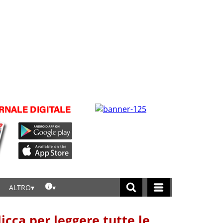
ALTRO
licca per leggere tutte le