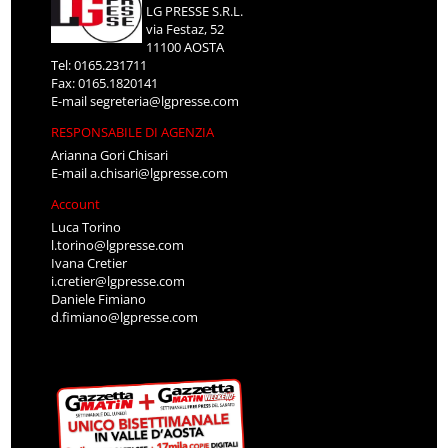
LG PRESSE S.R.L.
via Festaz, 52
11100 AOSTA
Tel: 0165.231711
Fax: 0165.1820141
E-mail
segreteria@lgpresse.com
RESPONSABILE DI AGENZIA
Arianna Gori Chisari
E-mail
a.chisari@lgpresse.com
Account
Luca Torino
l.torino@lgpresse.com
Ivana Cretier
i.cretier@lgpresse.com
Daniele Fimiano
d.fimiano@lgpresse.com