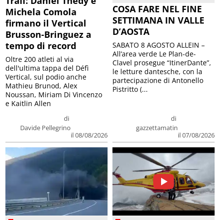
Trail: Daniel Thedy e
COSA FARE NEL FINE
Michela Comola
SETTIMANA IN VALLE
firmano il Vertical
D’AOSTA
Brusson-Bringuez a
tempo di record
SABATO 8 AGOSTO ALLEIN –
All’area verde Le Plan-de-
Oltre 200 atleti al via
Clavel prosegue “ItinerDante”,
dell'ultima tappa del Défì
le letture dantesche, con la
Vertical, sul podio anche
partecipazione di Antonello
Mathieu Brunod, Alex
Pistritto (...
Noussan, Miriam Di Vincenzo
e Kaitlin Allen
di
di
Davide Pellegrino
gazzettamatin
il 08/08/2026
il 07/08/2026