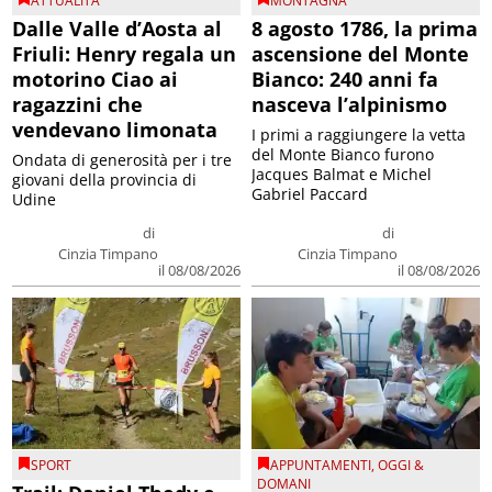
ATTUALITA'
MONTAGNA
Dalle Valle d’Aosta al
8 agosto 1786, la prima
Friuli: Henry regala un
ascensione del Monte
motorino Ciao ai
Bianco: 240 anni fa
ragazzini che
nasceva l’alpinismo
vendevano limonata
I primi a raggiungere la vetta
del Monte Bianco furono
Ondata di generosità per i tre
Jacques Balmat e Michel
giovani della provincia di
Gabriel Paccard
Udine
di
di
Cinzia Timpano
Cinzia Timpano
il 08/08/2026
il 08/08/2026
SPORT
APPUNTAMENTI
,
OGGI &
DOMANI