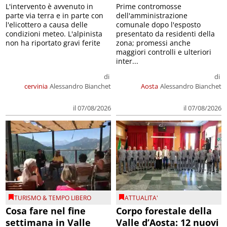
L'intervento è avvenuto in
Prime contromosse
parte via terra e in parte con
dell'amministrazione
l'elicottero a causa delle
comunale dopo l'esposto
condizioni meteo. L'alpinista
presentato da residenti della
non ha riportato gravi ferite
zona; promessi anche
maggiori controlli e ulteriori
inter...
di
di
cervinia
Alessandro Bianchet
Aosta
Alessandro Bianchet
il 07/08/2026
il 07/08/2026
TURISMO & TEMPO LIBERO
ATTUALITA'
Cosa fare nel fine
Corpo forestale della
settimana in Valle
Valle d’Aosta: 12 nuovi