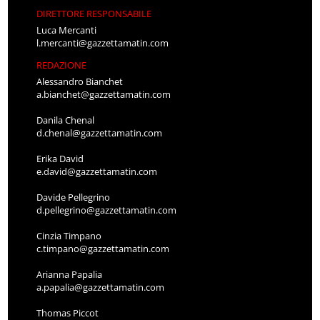
DIRETTORE RESPONSABILE
Luca Mercanti
l.mercanti@gazzettamatin.com
REDAZIONE
Alessandro Bianchet
a.bianchet@gazzettamatin.com
Danila Chenal
d.chenal@gazzettamatin.com
Erika David
e.david@gazzettamatin.com
Davide Pellegrino
d.pellegrino@gazzettamatin.com
Cinzia Timpano
c.timpano@gazzettamatin.com
Arianna Papalia
a.papalia@gazzettamatin.com
Thomas Piccot