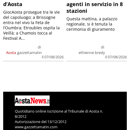
d’Aosta
agenti in servizio in 8
stazioni
GiocAosta prosegue tra le vie
del capoluogo; a Brissogne
Questa mattina, a palazzo
entra nel vivo la Feta de
regionale, si è tenuta la
l’Oumbra; Etroubles ospita la
cerimonia di giuramento
Veillà; a Chamois tocca al
Festival A...
di
di
Aosta
gazzettamatin
ethienne bredy
il 07/08/2026
il 07/08/2026
Quotidiano online Iscrizione al Tribunale di Aosta n.
8/2012
Autorizzazione del 13/12/2012
www.gazzettamatin.com