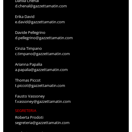
Danila Chenal
d.chenal@gazzettamatin.com
Erika David
e.david@gazzettamatin.com
Davide Pellegrino
d.pellegrino@gazzettamatin.com
Cinzia Timpano
c.timpano@gazzettamatin.com
Arianna Papalia
a.papalia@gazzettamatin.com
Thomas Piccot
t.piccot@gazzettamatin.com
Fausto Vassoney
f.vassoney@gazzettamatin.com
SEGRETERIA
Roberta Prodoti
segreteria@gazzettamatin.com