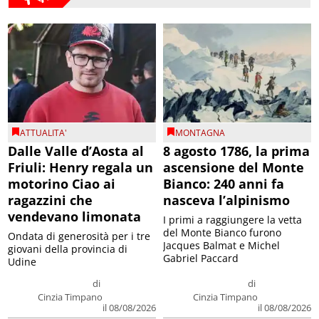
ATTUALITA'
MONTAGNA
Dalle Valle d’Aosta al
8 agosto 1786, la prima
Friuli: Henry regala un
ascensione del Monte
motorino Ciao ai
Bianco: 240 anni fa
ragazzini che
nasceva l’alpinismo
vendevano limonata
I primi a raggiungere la vetta
del Monte Bianco furono
Ondata di generosità per i tre
Jacques Balmat e Michel
giovani della provincia di
Gabriel Paccard
Udine
di
di
Cinzia Timpano
Cinzia Timpano
il 08/08/2026
il 08/08/2026