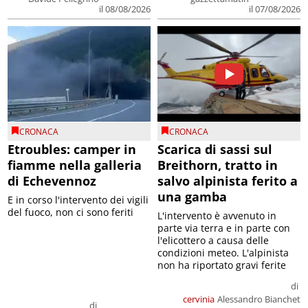
il 08/08/2026
il 07/08/2026
CRONACA
CRONACA
Etroubles: camper in
Scarica di sassi sul
fiamme nella galleria
Breithorn, tratto in
di Echevennoz
salvo alpinista ferito a
una gamba
E in corso l'intervento dei vigili
del fuoco, non ci sono feriti
L'intervento è avvenuto in
parte via terra e in parte con
l'elicottero a causa delle
condizioni meteo. L'alpinista
non ha riportato gravi ferite
di
cervinia
Alessandro Bianchet
di