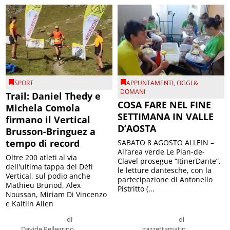
SPORT
APPUNTAMENTI
,
OGGI &
DOMANI
Trail: Daniel Thedy e
COSA FARE NEL FINE
Michela Comola
SETTIMANA IN VALLE
firmano il Vertical
D’AOSTA
Brusson-Bringuez a
tempo di record
SABATO 8 AGOSTO ALLEIN –
All’area verde Le Plan-de-
Oltre 200 atleti al via
Clavel prosegue “ItinerDante”,
dell'ultima tappa del Défì
le letture dantesche, con la
Vertical, sul podio anche
partecipazione di Antonello
Mathieu Brunod, Alex
Pistritto (...
Noussan, Miriam Di Vincenzo
e Kaitlin Allen
di
di
Davide Pellegrino
gazzettamatin