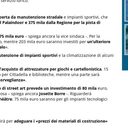
servizio idrico.
operta da manutenzione stradale
e impianti sportivi, che
l Palaindoor e 375 mila dalla Regione per la pista di
75 mila euro
– spiega ancora la vice sindaca -. Per la
o, mentre 203 mila euro saranno investiti per
un’ulteriore
elo
».
tenzione di impianti sportivi
e la climatizzazione di alcuni
l’acquisto di attrezzature per giochi e cartellonistica
, 15
o per Cittadella e biblioteche, mentre una parte sarà
sorveglianza»
.
 di street art prevede un investimento di 80 mila
euro,
cosa – spiega ancora
Josette Borre
-. Riguarderà
héâtre
; 75 mila euro saranno per gli impianti tecnologici
virà per
adeguare i «prezzi dei materiali di costruzione»