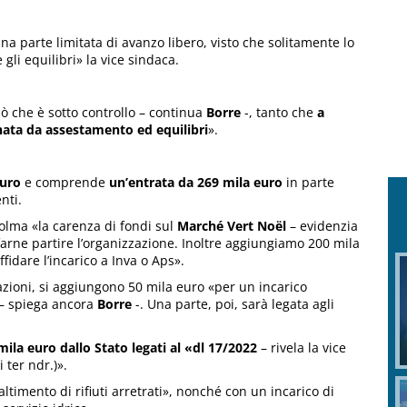
na parte limitata di avanzo libero, visto che solitamente lo
gli equilibri» la vice sindaca.
ò che è sotto controllo – continua
Borre
-, tanto che
a
ata da assestamento ed equilibri
».
euro
e comprende
un’entrata da 269 mila euro
in parte
nti.
olma «la carenza di fondi sul
Marché Vert Noël
– evidenzia
arne partire l’organizzazione. Inoltre aggiungiamo 200 mila
fidare l’incarico a Inva o Aps».
azioni, si aggiungono 50 mila euro «per un incarico
 – spiega ancora
Borre
-. Una parte, poi, sarà legata agli
mila euro dallo Stato legati al «dl 17/2022
– rivela la vice
 ter ndr.)».
ltimento di rifiuti arretrati», nonché con un incarico di