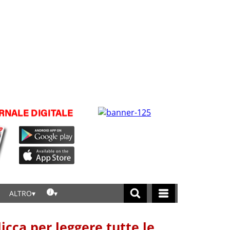
ALTRO
licca per leggere tutte le