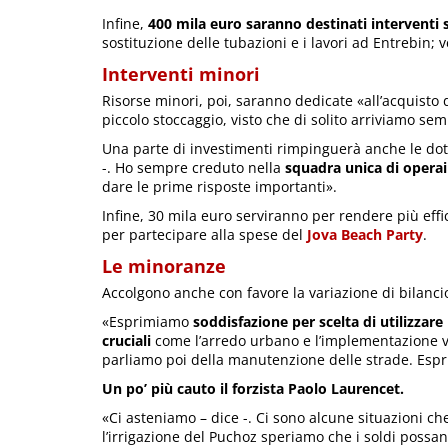
Infine,
400 mila euro saranno destinati interventi 
sostituzione delle tubazioni e i lavori ad Entrebin; 
Interventi minori
Risorse minori, poi, saranno dedicate «all’acquisto d
piccolo stoccaggio, visto che di solito arriviamo se
Una parte di investimenti rimpinguerà anche le dot
-. Ho sempre creduto nella
squadra unica di opera
dare le prime risposte importanti».
Infine, 30 mila euro serviranno per rendere più eff
per partecipare alla spese del
Jova Beach Party
.
Le minoranze
Accolgono anche con favore la variazione di bilanc
«Esprimiamo
soddisfazione per scelta di utilizzare
cruciali
come l’arredo urbano e l’implementazione v
parliamo poi della manutenzione delle strade. Es
Un po’ più cauto il forzista Paolo Laurencet.
«Ci asteniamo – dice -. Ci sono alcune situazioni 
l’irrigazione del Puchoz speriamo che i soldi possan