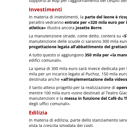
supporto al Rup per l’aggiornamento dei cespiti del 
Investimenti
In materia di investimenti, la
parte del leone è ric
peraltro vedranno
entrate per «320 mila euro per i
atletica»
illustra ancora
Josette Borre
.
La manutenzione strade, come detto, conterà su «
5
manutenzione delle scuole ci saranno 300 mila eur
progettazione legata all’abbattimento del grattaci
A tutto questo si aggiungono
350 mila per «la manu
edifici comunali».
La spesa di 300 mila euro sarà invece dedicata per
mila per un incarico legato al Puchoz, 150 mila eur
destinata anche
«all’implementazione della video
Il tanto atteso progetto per la realizzazione di
opere
mentre 100 mila euro «sono destinati al Teatro Gia
manutenzioni e la
messa in funzione del Café du T
degli uffici comunali».
Edilizia
In materia di edilizia, parte dello stanziamento ser
vista la crescita smodata dei costi.