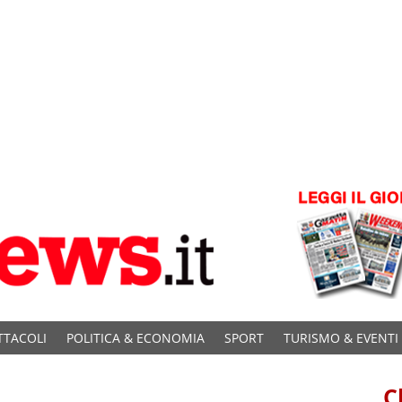
TTACOLI
POLITICA & ECONOMIA
SPORT
TURISMO & EVENTI
C