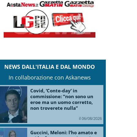
NEWS DALL'ITALIA E DAL MONDO
In collaborazione con Askanews
Covid, ‘Conte-day’ in
commissione: “non sono un
eroe ma un uomo corretto,
non troverete nulla”
il 06/08/2026
Guccini, Meloni: l’ho amato e