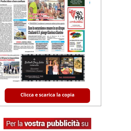
Clicca e scarica la copia