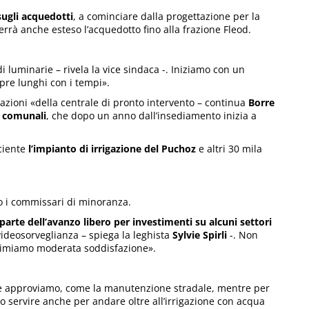
sugli acquedotti
, a cominciare dalla progettazione per la
verrà anche esteso l’acquedotto fino alla frazione Fleod.
i luminarie – rivela la vice sindaca -. Iniziamo con un
mpre lunghi con i tempi».
azioni «della centrale di pronto intervento – continua
Borre
i comunali
, che dopo un anno dall’insediamento inizia a
iciente
l’impianto di irrigazione del Puchoz
e altri 30 mila
io i commissari di minoranza.
 parte dell’avanzo libero per investimenti su alcuni settori
ideosorveglianza – spiega la leghista
Sylvie Spirli
-. Non
primiamo moderata soddisfazione».
che approviamo, come la manutenzione stradale, mentre per
o servire anche per andare oltre all’irrigazione con acqua