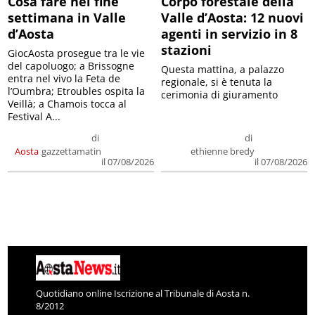
Cosa fare nel fine
Corpo forestale della
settimana in Valle
Valle d’Aosta: 12 nuovi
d’Aosta
agenti in servizio in 8
stazioni
GiocAosta prosegue tra le vie
del capoluogo; a Brissogne
Questa mattina, a palazzo
entra nel vivo la Feta de
regionale, si è tenuta la
l’Oumbra; Etroubles ospita la
cerimonia di giuramento
Veillà; a Chamois tocca al
Festival A...
di
di
Aosta
gazzettamatin
ethienne bredy
il 07/08/2026
il 07/08/2026
Quotidiano online Iscrizione al Tribunale di Aosta n.
8/2012