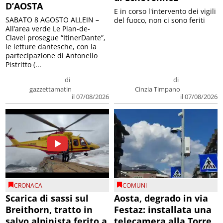
D’AOSTA
E in corso l'intervento dei vigili
SABATO 8 AGOSTO ALLEIN –
del fuoco, non ci sono feriti
All’area verde Le Plan-de-
Clavel prosegue “ItinerDante”,
le letture dantesche, con la
partecipazione di Antonello
Pistritto (...
di
di
gazzettamatin
Cinzia Timpano
il 07/08/2026
il 07/08/2026
CRONACA
COMUNI
Scarica di sassi sul
Aosta, degrado in via
Breithorn, tratto in
Festaz: installata una
salvo alpinista ferito a
telecamera alla Torre