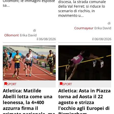
Ollomont; le immagini esposte
discesa, la strada comunale
sa...
della Val Ferret; si riduce lo
scenario di rischio, in
movimento u...
di
Courmayeur
Erika David
di
Ollomont
Erika David
il 06/08/2026
il 06/08/2026
SPORT
SPORT
Atletica: Matilde
Atletica: Asta in Piazza
Abelli lotta come una
torna ad Aosta il 22
leonessa, la 4×400
agosto e strizza
azzurra firma il
l’occhio agli Europei di