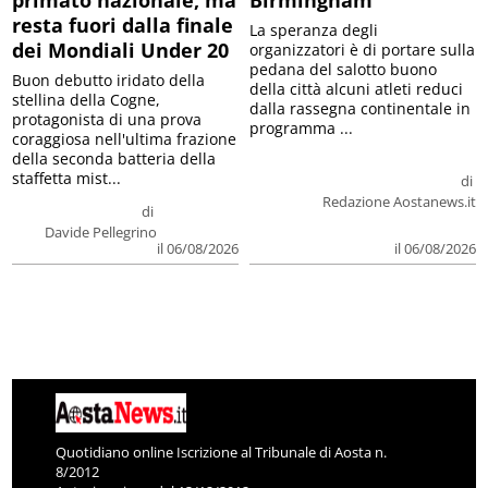
primato nazionale, ma
Birmingham
resta fuori dalla finale
La speranza degli
dei Mondiali Under 20
organizzatori è di portare sulla
pedana del salotto buono
Buon debutto iridato della
della città alcuni atleti reduci
stellina della Cogne,
dalla rassegna continentale in
protagonista di una prova
programma ...
coraggiosa nell'ultima frazione
della seconda batteria della
staffetta mist...
di
Redazione Aostanews.it
di
Davide Pellegrino
il 06/08/2026
il 06/08/2026
Quotidiano online Iscrizione al Tribunale di Aosta n.
8/2012