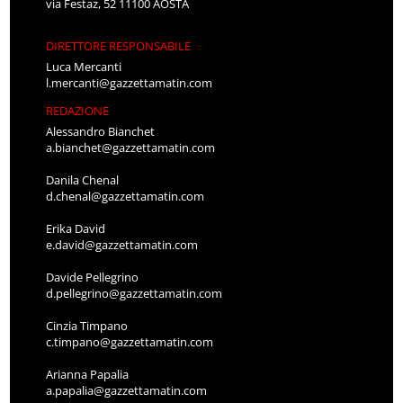
via Festaz, 52 11100 AOSTA
DIRETTORE RESPONSABILE
Luca Mercanti
l.mercanti@gazzettamatin.com
REDAZIONE
Alessandro Bianchet
a.bianchet@gazzettamatin.com
Danila Chenal
d.chenal@gazzettamatin.com
Erika David
e.david@gazzettamatin.com
Davide Pellegrino
d.pellegrino@gazzettamatin.com
Cinzia Timpano
c.timpano@gazzettamatin.com
Arianna Papalia
a.papalia@gazzettamatin.com