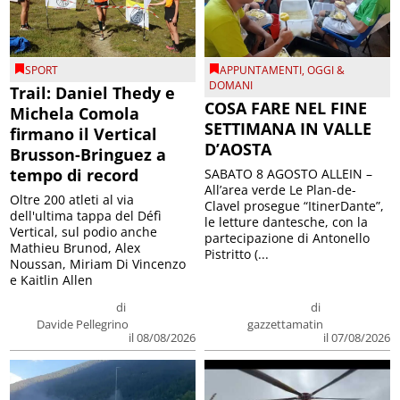
SPORT
APPUNTAMENTI
,
OGGI &
DOMANI
Trail: Daniel Thedy e
COSA FARE NEL FINE
Michela Comola
SETTIMANA IN VALLE
firmano il Vertical
D’AOSTA
Brusson-Bringuez a
tempo di record
SABATO 8 AGOSTO ALLEIN –
All’area verde Le Plan-de-
Oltre 200 atleti al via
Clavel prosegue “ItinerDante”,
dell'ultima tappa del Défì
le letture dantesche, con la
Vertical, sul podio anche
partecipazione di Antonello
Mathieu Brunod, Alex
Pistritto (...
Noussan, Miriam Di Vincenzo
e Kaitlin Allen
di
di
Davide Pellegrino
gazzettamatin
il 08/08/2026
il 07/08/2026