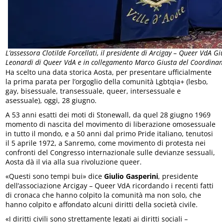
L’assessora Clotilde Forcellati, il presidente di Arcigay – Queer VdA 
Leonardi di Queer VdA e in collegamento Marco Giusta del Coordina
Ha scelto una data storica Aosta, per presentare ufficialmente
la prima parata per l’orgoglio della comunità Lgbtqia+ (lesbo,
gay, bisessuale, transessuale, queer, intersessuale e
asessuale), oggi, 28 giugno.
A 53 anni esatti dei moti di Stonewall, da quel 28 giugno 1969
momento di nascita del movimento di liberazione omosessuale
in tutto il mondo, e a 50 anni dal primo Pride italiano, tenutosi
il 5 aprile 1972, a Sanremo, come movimento di protesta nei
confronti del Congresso internazionale sulle devianze sessuali,
Aosta dà il via alla sua rivoluzione queer.
«Questi sono tempi bui» dice
Giulio Gasperini
, presidente
dell’associazione Arcigay – Queer VdA ricordando i recenti fatti
di cronaca che hanno colpito la comunità ma non solo, che
hanno colpito e affondato alcuni diritti della società civile.
«I diritti civili sono strettamente legati ai diritti sociali –