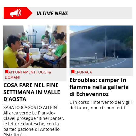
ULTIME NEWS
APPUNTAMENTI
,
OGGI &
CRONACA
DOMANI
Etroubles: camper in
COSA FARE NEL FINE
fiamme nella galleria
SETTIMANA IN VALLE
di Echevennoz
D’AOSTA
E in corso l'intervento dei vigili
SABATO 8 AGOSTO ALLEIN –
del fuoco, non ci sono feriti
All’area verde Le Plan-de-
Clavel prosegue “ItinerDante”,
le letture dantesche, con la
partecipazione di Antonello
Pistritto (...