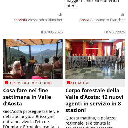
maggiori controlli e ulteriori
inter...
di
di
cervinia
Alessandro Bianchet
Aosta
Alessandro Bianchet
il 07/08/2026
il 07/08/2026
TURISMO & TEMPO LIBERO
ATTUALITA'
Cosa fare nel fine
Corpo forestale della
settimana in Valle
Valle d’Aosta: 12 nuovi
d’Aosta
agenti in servizio in 8
stazioni
GiocAosta prosegue tra le vie
del capoluogo; a Brissogne
Questa mattina, a palazzo
entra nel vivo la Feta de
regionale, si è tenuta la
l’Oumbra; Etroubles ospita la