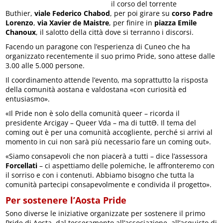
il corso del torrente
Buthier,
viale Federico Chabod
, per poi girare su
corso Padre
Lorenzo
,
via Xavier de Maistre
, per finire in
piazza Emile
Chanoux
, il salotto della città dove si terranno i discorsi.
Facendo un paragone con l’esperienza di Cuneo che ha
organizzato recentemente il suo primo Pride, sono attese dalle
3.00 alle 5.000 persone.
Il coordinamento attende l’evento, ma soprattutto la risposta
della comunità aostana e valdostana «con curiosità ed
entusiasmo».
«Il Pride non è solo della comunità queer – ricorda il
presidente Arcigay – Queer Vda – ma di tuttƏ. Il tema del
coming out è per una comunità accogliente, perché si arrivi al
momento in cui non sarà più necessario fare un coming out».
«Siamo consapevoli che non piacerà a tutti – dice l’assessora
Forcellati
– ci aspettiamo delle polemiche, le affronteremo con
il sorriso e con i contenuti. Abbiamo bisogno che tutta la
comunità partecipi consapevolmente e condivida il progetto».
Per sostenere l’Aosta Pride
Sono diverse le iniziative organizzate per sostenere il primo
Pride di Aosta, dal tesseramento all’associazione, all’acquisto di