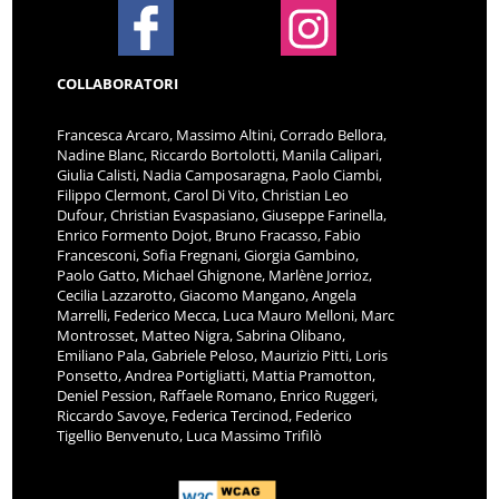
COLLABORATORI
Francesca Arcaro, Massimo Altini, Corrado Bellora,
Nadine Blanc, Riccardo Bortolotti, Manila Calipari,
Giulia Calisti, Nadia Camposaragna, Paolo Ciambi,
Filippo Clermont, Carol Di Vito, Christian Leo
Dufour, Christian Evaspasiano, Giuseppe Farinella,
Enrico Formento Dojot, Bruno Fracasso, Fabio
Francesconi, Sofia Fregnani, Giorgia Gambino,
Paolo Gatto, Michael Ghignone, Marlène Jorrioz,
Cecilia Lazzarotto, Giacomo Mangano, Angela
Marrelli, Federico Mecca, Luca Mauro Melloni, Marc
Montrosset, Matteo Nigra, Sabrina Olibano,
Emiliano Pala, Gabriele Peloso, Maurizio Pitti, Loris
Ponsetto, Andrea Portigliatti, Mattia Pramotton,
Deniel Pession, Raffaele Romano, Enrico Ruggeri,
Riccardo Savoye, Federica Tercinod, Federico
Tigellio Benvenuto, Luca Massimo Trifilò