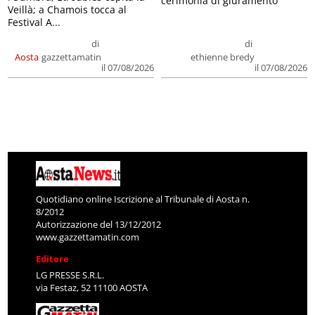
cerimonia di giuramento
Veillà; a Chamois tocca al
Festival A...
di
di
Aosta
gazzettamatin
ethienne bredy
il 07/08/2026
il 07/08/2026
Quotidiano online Iscrizione al Tribunale di Aosta n.
8/2012
Autorizzazione del 13/12/2012
www.gazzettamatin.com
Editore
LG PRESSE S.R.L.
via Festaz, 52 11100 AOSTA