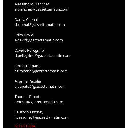
Alessandro Bianchet
a.bianchet@gazzettamatin.com
Danila Chenal
d.chenal@gazzettamatin.com
Erika David
e.david@gazzettamatin.com
Davide Pellegrino
d.pellegrino@gazzettamatin.com
Cinzia Timpano
c.timpano@gazzettamatin.com
Arianna Papalia
a.papalia@gazzettamatin.com
Thomas Piccot
t.piccot@gazzettamatin.com
Fausto Vassoney
f.vassoney@gazzettamatin.com
SEGRETERIA