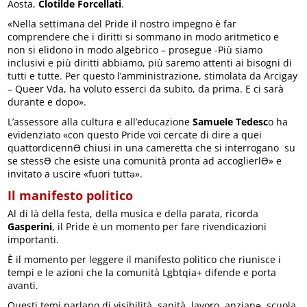
Aosta,
Clotilde Forcellati
.
«Nella settimana del Pride il nostro impegno è far
comprendere che i diritti si sommano in modo aritmetico e
non si elidono in modo algebrico – prosegue -Più siamo
inclusivi e più diritti abbiamo, più saremo attenti ai bisogni di
tutti e tutte. Per questo l’amministrazione, stimolata da Arcigay
– Queer Vda, ha voluto esserci da subito, da prima. E ci sarà
durante e dopo».
L’assessore alla cultura e all’educazione
Samuele Tedesc
o ha
evidenziato «con questo Pride voi cercate di dire a quei
quattordicennƏ chiusi in una cameretta che si interrogano su
se stessƏ che esiste una comunità pronta ad accoglierlƏ» e
invitato a uscire «fuori tuttə».
Il manifesto politico
Al di là della festa, della musica e della parata, ricorda
Gasperini
, il Pride è un momento per fare rivendicazioni
importanti.
È il momento per leggere il manifesto politico che riunisce i
tempi e le azioni che la comunità Lgbtqia+ difende e porta
avanti.
Questi temi parlano di visibilità, sanità, lavoro, anzianə, scuola,