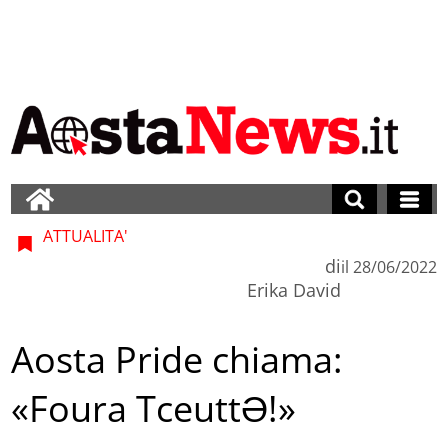
ATTUALITA'
di
il
28/06/2022
Erika David
Aosta Pride chiama:
«Foura TceuttƏ!»