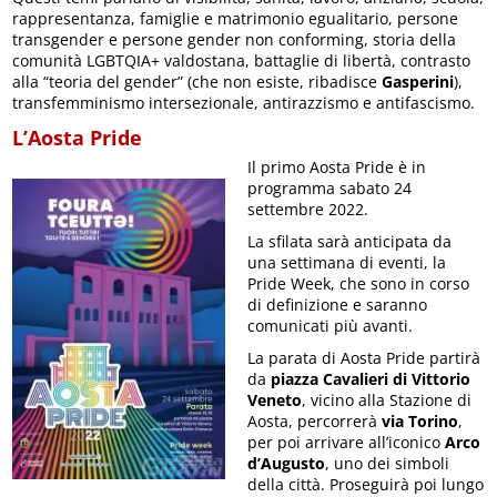
rappresentanza, famiglie e matrimonio egualitario, persone
transgender e persone gender non conforming, storia della
comunità LGBTQIA+ valdostana, battaglie di libertà, contrasto
alla “teoria del gender” (che non esiste, ribadisce
Gasperini
),
transfemminismo intersezionale, antirazzismo e antifascismo.
L’Aosta Pride
Il primo Aosta Pride è in
programma sabato 24
settembre 2022.
La sfilata sarà anticipata da
una settimana di eventi, la
Pride Week, che sono in corso
di definizione e saranno
comunicati più avanti.
La parata di Aosta Pride partirà
da
piazza Cavalieri di Vittorio
Veneto
, vicino alla Stazione di
Aosta, percorrerà
via Torino
,
per poi arrivare all’iconico
Arco
d’Augusto
, uno dei simboli
della città. Proseguirà poi lungo