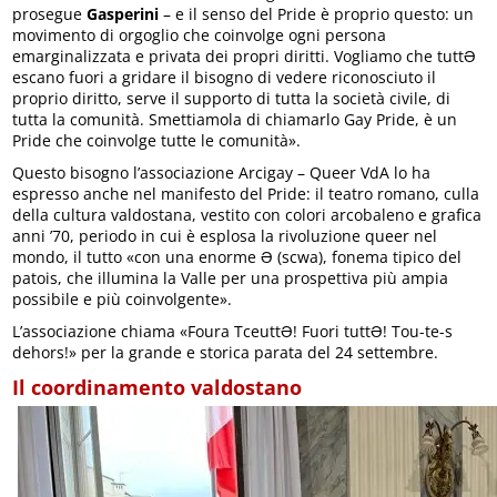
prosegue
Gasperini
– e il senso del Pride è proprio questo: un
movimento di orgoglio che coinvolge ogni persona
emarginalizzata e privata dei propri diritti. Vogliamo che tuttƏ
escano fuori a gridare il bisogno di vedere riconosciuto il
proprio diritto, serve il supporto di tutta la società civile, di
tutta la comunità. Smettiamola di chiamarlo Gay Pride, è un
Pride che coinvolge tutte le comunità».
Questo bisogno l’associazione Arcigay – Queer VdA lo ha
espresso anche nel manifesto del Pride: il teatro romano, culla
della cultura valdostana, vestito con colori arcobaleno e grafica
anni ’70, periodo in cui è esplosa la rivoluzione queer nel
mondo, il tutto «con una enorme Ə (scwa), fonema tipico del
patois, che illumina la Valle per una prospettiva più ampia
possibile e più coinvolgente».
L’associazione chiama «Foura TceuttƏ! Fuori tuttƏ! Tou-te-s
dehors!» per la grande e storica parata del 24 settembre.
Il coordinamento valdostano