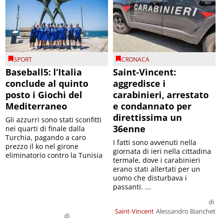
SPORT
CRONACA
Baseball5: l’Italia
Saint-Vincent:
conclude al quinto
aggredisce i
posto i Giochi del
carabinieri, arrestato
Mediterraneo
e condannato per
direttissima un
Gli azzurri sono stati sconfitti
36enne
nei quarti di finale dalla
Turchia, pagando a caro
I fatti sono avvenuti nella
prezzo il ko nel girone
giornata di ieri nella cittadina
eliminatorio contro la Tunisia
termale, dove i carabinieri
erano stati allertati per un
uomo che disturbava i
passanti. ...
di
Saint-Vincent
Alessandro Bianchet
di