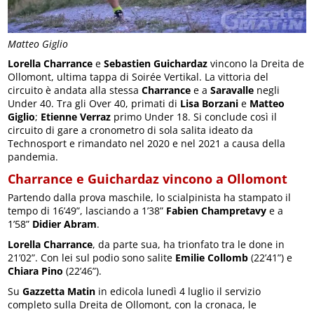
Matteo Giglio
Lorella Charrance
e
Sebastien Guichardaz
vincono la Dreita de
Ollomont, ultima tappa di Soirée Vertikal. La vittoria del
circuito è andata alla stessa
Charrance
e a
Saravalle
negli
Under 40. Tra gli Over 40, primati di
Lisa Borzani
e
Matteo
Giglio
;
Etienne Verraz
primo Under 18. Si conclude così il
circuito di gare a cronometro di sola salita ideato da
Technosport e rimandato nel 2020 e nel 2021 a causa della
pandemia.
Charrance e Guichardaz vincono a Ollomont
Partendo dalla prova maschile, lo scialpinista ha stampato il
tempo di 16’49”, lasciando a 1’38”
Fabien Champretavy
e a
1’58”
Didier Abram
.
Lorella Charrance
, da parte sua, ha trionfato tra le done in
21’02”. Con lei sul podio sono salite
Emilie Collomb
(22’41”) e
Chiara Pino
(22’46”).
Su
Gazzetta Matin
in edicola lunedì 4 luglio il servizio
completo sulla Dreita de Ollomont, con la cronaca, le