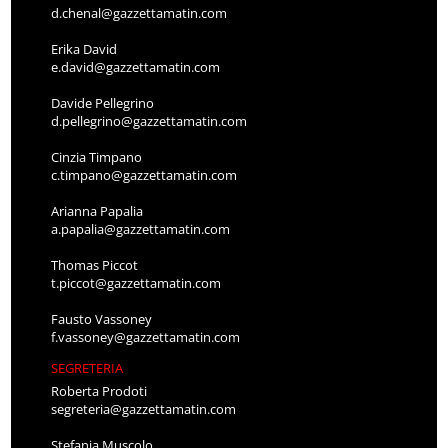
d.chenal@gazzettamatin.com
Erika David
e.david@gazzettamatin.com
Davide Pellegrino
d.pellegrino@gazzettamatin.com
Cinzia Timpano
c.timpano@gazzettamatin.com
Arianna Papalia
a.papalia@gazzettamatin.com
Thomas Piccot
t.piccot@gazzettamatin.com
Fausto Vassoney
f.vassoney@gazzettamatin.com
SEGRETERIA
Roberta Prodoti
segreteria@gazzettamatin.com
Stefania Muscolo