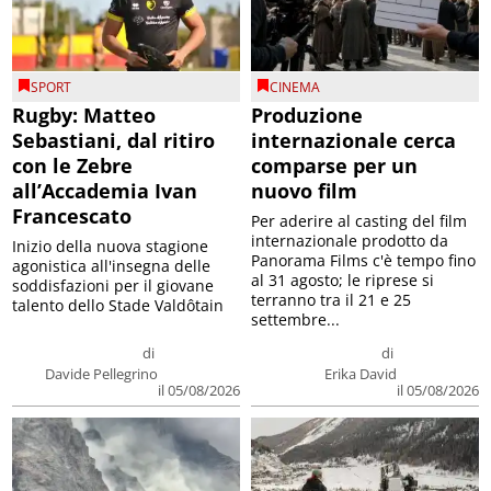
SPORT
CINEMA
Rugby: Matteo
Produzione
Sebastiani, dal ritiro
internazionale cerca
con le Zebre
comparse per un
all’Accademia Ivan
nuovo film
Francescato
Per aderire al casting del film
internazionale prodotto da
Inizio della nuova stagione
Panorama Films c'è tempo fino
agonistica all'insegna delle
al 31 agosto; le riprese si
soddisfazioni per il giovane
terranno tra il 21 e 25
talento dello Stade Valdôtain
settembre...
di
di
Davide Pellegrino
Erika David
il 05/08/2026
il 05/08/2026