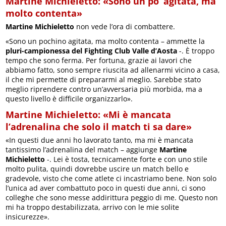
Martine Michieletto: «Sono un po’ agitata, ma
molto contenta»
Martine Michieletto
non vede l’ora di combattere.
«Sono un pochino agitata, ma molto contenta – ammette la
pluri-campionessa del Fighting Club Valle d’Aosta
-. È troppo
tempo che sono ferma. Per fortuna, grazie ai lavori che
abbiamo fatto, sono sempre riuscita ad allenarmi vicino a casa,
il che mi permette di prepararmi al meglio. Sarebbe stato
meglio riprendere contro un’avversaria più morbida, ma a
questo livello è difficile organizzarlo».
Martine Michieletto: «Mi è mancata
l’adrenalina che solo il match ti sa dare»
«In questi due anni ho lavorato tanto, ma mi è mancata
tantissimo l’adrenalina del match – aggiunge
Martine
Michieletto
-. Lei è tosta, tecnicamente forte e con uno stile
molto pulita, quindi dovrebbe uscire un match bello e
gradevole, visto che come atlete ci incastriamo bene. Non solo
l’unica ad aver combattuto poco in questi due anni, ci sono
colleghe che sono messe addirittura peggio di me. Questo non
mi ha troppo destabilizzata, arrivo con le mie solite
insicurezze».