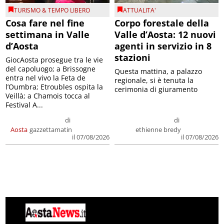
TURISMO & TEMPO LIBERO
ATTUALITA'
Cosa fare nel fine
Corpo forestale della
settimana in Valle
Valle d’Aosta: 12 nuovi
d’Aosta
agenti in servizio in 8
stazioni
GiocAosta prosegue tra le vie
del capoluogo; a Brissogne
Questa mattina, a palazzo
entra nel vivo la Feta de
regionale, si è tenuta la
l’Oumbra; Etroubles ospita la
cerimonia di giuramento
Veillà; a Chamois tocca al
Festival A...
di
di
Aosta
gazzettamatin
ethienne bredy
il 07/08/2026
il 07/08/2026