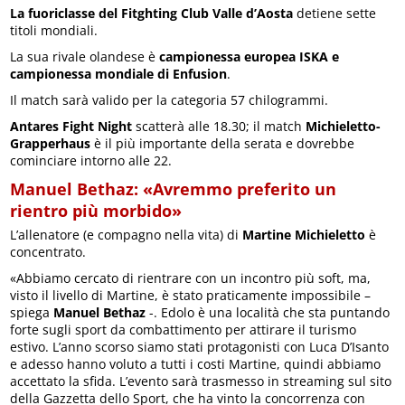
La fuoriclasse del Fitghting Club Valle d’Aosta
detiene sette
titoli mondiali.
La sua rivale olandese è
campionessa europea ISKA e
campionessa mondiale di Enfusion
.
Il match sarà valido per la categoria 57 chilogrammi.
Antares Fight Night
scatterà alle 18.30; il match
Michieletto-
Grapperhaus
è il più importante della serata e dovrebbe
cominciare intorno alle 22.
Manuel Bethaz: «Avremmo preferito un
rientro più morbido»
L’allenatore (e compagno nella vita) di
Martine Michieletto
è
concentrato.
«Abbiamo cercato di rientrare con un incontro più soft, ma,
visto il livello di Martine, è stato praticamente impossibile –
spiega
Manuel Bethaz
-. Edolo è una località che sta puntando
forte sugli sport da combattimento per attirare il turismo
estivo. L’anno scorso siamo stati protagonisti con Luca D’Isanto
e adesso hanno voluto a tutti i costi Martine, quindi abbiamo
accettato la sfida. L’evento sarà trasmesso in streaming sul sito
della Gazzetta dello Sport, che ha vinto la concorrenza con