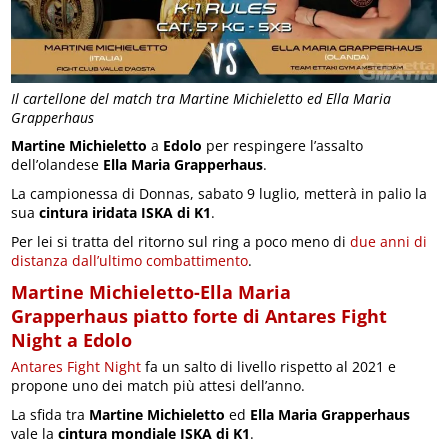
Il cartellone del match tra Martine Michieletto ed Ella Maria
Grapperhaus
Martine Michieletto
a
Edolo
per respingere l’assalto
dell’olandese
Ella Maria Grapperhaus
.
La campionessa di Donnas, sabato 9 luglio, metterà in palio la
sua
cintura iridata ISKA di K1
.
Per lei si tratta del ritorno sul ring a poco meno di
due anni di
distanza dall’ultimo combattimento
.
Martine Michieletto-
Ella Maria
Grapperhaus
piatto forte di Antares Fight
Night a Edolo
Antares Fight Night
fa un salto di livello rispetto al 2021 e
propone uno dei match più attesi dell’anno.
La sfida tra
Martine Michieletto
ed
Ella Maria Grapperhaus
vale la
cintura mondiale ISKA di K1
.