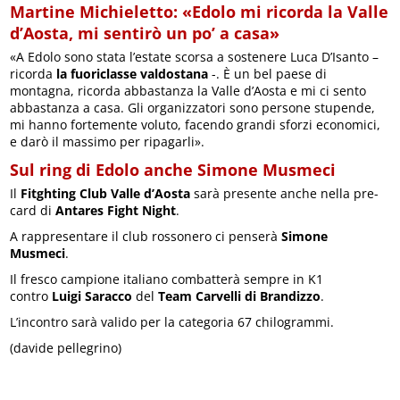
Martine Michieletto: «Edolo mi ricorda la Valle
d’Aosta, mi sentirò un po’ a casa»
«A Edolo sono stata l’estate scorsa a sostenere Luca D’Isanto –
ricorda
la fuoriclasse valdostana
-. È un bel paese di
montagna, ricorda abbastanza la Valle d’Aosta e mi ci sento
abbastanza a casa. Gli organizzatori sono persone stupende,
mi hanno fortemente voluto, facendo grandi sforzi economici,
e darò il massimo per ripagarli».
Sul ring di Edolo anche Simone Musmeci
Il
Fitghting Club Valle d’Aosta
sarà presente anche nella pre-
card di
Antares Fight Night
.
A rappresentare il club rossonero ci penserà
Simone
Musmeci
.
Il fresco campione italiano combatterà sempre in K1
contro
Luigi Saracco
del
Team Carvelli di Brandizzo
.
L’incontro sarà valido per la categoria 67 chilogrammi.
(davide pellegrino)