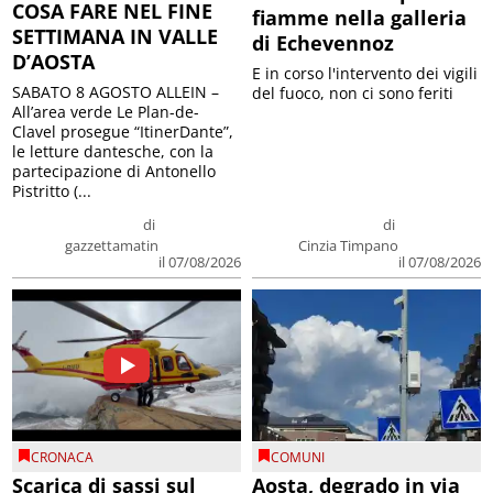
COSA FARE NEL FINE
fiamme nella galleria
SETTIMANA IN VALLE
di Echevennoz
D’AOSTA
E in corso l'intervento dei vigili
SABATO 8 AGOSTO ALLEIN –
del fuoco, non ci sono feriti
All’area verde Le Plan-de-
Clavel prosegue “ItinerDante”,
le letture dantesche, con la
partecipazione di Antonello
Pistritto (...
di
di
gazzettamatin
Cinzia Timpano
il 07/08/2026
il 07/08/2026
CRONACA
COMUNI
Scarica di sassi sul
Aosta, degrado in via