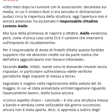
«Otto mesi dopo la riunione con le associazioni, decantata sui
media, in cui il sindaco Nuti si era lanciato in dichiarazioni
audaci circa la riapertura della struttura, oggi l’apertura non è
ancora avvenuta» ha esclamato il
responsabile cittadino
Lorenzo Aiello
.
Alla luce della promessa di riaprire a ottobre,
Aiello
evidenzia,
però, come «l’unica cosa certa (?) è il cantiere che interverrà
sull’impianto di riscaldamento».
Per il responsabile di Aosta di Fratelli d’Italia questo farebbe
supporre che «le obiezioni rivolte sia da parte nostra che
dell’allora aggiudicatario non fossero infondate».
Secondo
Aiello
, infatti, «tante sono le domande rimaste senza
risposta», in particolare sull’esistenza «delle verifiche
periodiche degli impianti di messa a terra».
Segnalato il «taglio» nella registrazione della seduta del 26
maggio, in cui «è stata presentata un’interrogazione riguardo
l’avanzamento lavori», Aiello tuona ancora.
«L’unico aspetto chiaro – conclude – è che una struttura messa
a bando e venduta come utilizzabile dal giorno successivo,
ancora non è stata aperta. Anzi, si appresta a subire degli