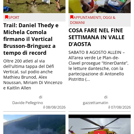
SPORT
APPUNTAMENTI
,
OGGI &
DOMANI
Trail: Daniel Thedy e
COSA FARE NEL FINE
Michela Comola
SETTIMANA IN VALLE
firmano il Vertical
D’AOSTA
Brusson-Bringuez a
tempo di record
SABATO 8 AGOSTO ALLEIN –
All’area verde Le Plan-de-
Oltre 200 atleti al via
Clavel prosegue “ItinerDante”,
dell'ultima tappa del Défì
le letture dantesche, con la
Vertical, sul podio anche
partecipazione di Antonello
Mathieu Brunod, Alex
Pistritto (...
Noussan, Miriam Di Vincenzo
e Kaitlin Allen
di
di
Davide Pellegrino
gazzettamatin
il 08/08/2026
il 07/08/2026