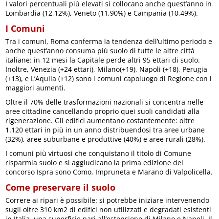
I valori percentuali più elevati si collocano anche quest’anno in
Lombardia (12,12%), Veneto (11,90%) e Campania (10,49%).
I Comuni
Tra i comuni, Roma conferma la tendenza dell’ultimo periodo e
anche quest’anno consuma più suolo di tutte le altre città
italiane: in 12 mesi la Capitale perde altri 95 ettari di suolo.
Inoltre, Venezia (+24 ettari), Milano(+19), Napoli (+18), Perugia
(+13), e L’Aquila (+12) sono i comuni capoluogo di Regione con i
maggiori aumenti.
Oltre il 70% delle trasformazioni nazionali si concentra nelle
aree cittadine cancellando proprio quei suoli candidati alla
rigenerazione. Gli edifici aumentano costantemente: oltre
1.120 ettari in più in un anno distribuendosi tra aree urbane
(32%), aree suburbane e produttive (40%) e aree rurali (28%).
I comuni più virtuosi che conquistano il titolo di Comune
risparmia suolo e si aggiudicano la prima edizione del
concorso Ispra sono Como, Impruneta e Marano di Valpolicella.
Come preservare il suolo
Correre ai ripari è possibile: si potrebbe iniziare intervenendo
sugli oltre 310 km2 di edifici non utilizzati e degradati esistenti
in Italia, una superficie pari all’estensione di Milano e Napoli. Il