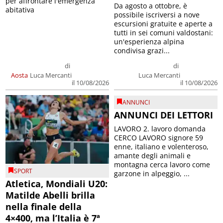
per affrontare l'emergenza
Da agosto a ottobre, è
abitativa
possibile iscriversi a nove
escursioni gratuite e aperte a
tutti in sei comuni valdostani:
un'esperienza alpina
condivisa grazi...
di
di
Aosta
Luca Mercanti
Luca Mercanti
il 10/08/2026
il 10/08/2026
ANNUNCI
ANNUNCI DEI LETTORI
LAVORO 2. lavoro domanda
CERCO LAVORO signore 59
enne, italiano e volenteroso,
amante degli animali e
montagna cerca lavoro come
SPORT
garzone in alpeggio, ...
Atletica, Mondiali U20:
Matilde Abelli brilla
nella finale della
4×400, ma l’Italia è 7ª