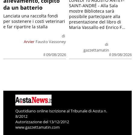
allevamento, colpito
LUNEDÌ 10 AGOSTO ANTEY-
SAINT-ANDRÉ - Alla Sala
da un batterio
mostre Biblioteca sarà
Lanciata una raccolta fondi
possibile partecipare alla
per sostenere i costi veterinari
presentazione del libro di
e far ripartire la stalla
Maria Vassallo ed Enrico F...
di
Arvier
Fausto Vassoney
di
gazzettamatin
il 09/08/2026
il 09/08/2026
Quotidiano online Iscrizione al Tribunale di Aosta n.
8/2012
Autorizzazione del 13/12/2012
www.gazzettamatin.com