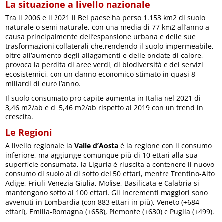
La situazione a livello nazionale
Tra il 2006 e il 2021 il Bel paese ha perso 1.153 km2 di suolo
naturale o semi naturale, con una media di 77 km2 all’anno a
causa principalmente dell’espansione urbana e delle sue
trasformazioni collaterali che,rendendo il suolo impermeabile,
oltre all’aumento degli allagamenti e delle ondate di calore,
provoca la perdita di aree verdi, di biodiversità e dei servizi
ecosistemici, con un danno economico stimato in quasi 8
miliardi di euro l’anno.
Il suolo consumato pro capite aumenta in Italia nel 2021 di
3,46 m2/ab e di 5,46 m2/ab rispetto al 2019 con un trend in
crescita.
Le Regioni
A livello regionale la
Valle d’Aosta
è la regione con il consumo
inferiore, ma aggiunge comunque più di 10 ettari alla sua
superficie consumata, la Liguria è riuscita a contenere il nuovo
consumo di suolo al di sotto dei 50 ettari, mentre Trentino-Alto
Adige, Friuli-Venezia Giulia, Molise, Basilicata e Calabria si
mantengono sotto ai 100 ettari. Gli incrementi maggiori sono
avvenuti in Lombardia (con 883 ettari in più), Veneto (+684
ettari), Emilia-Romagna (+658), Piemonte (+630) e Puglia (+499).