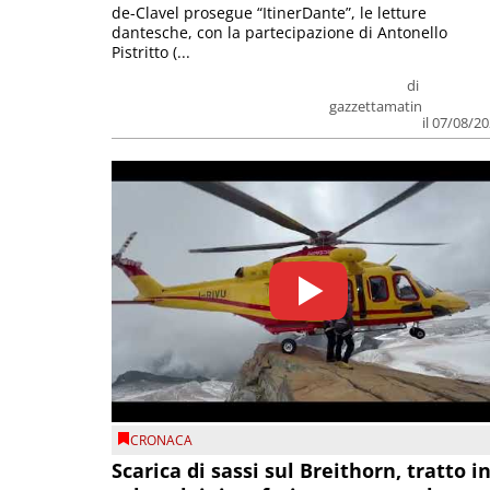
de-Clavel prosegue “ItinerDante”, le letture
dantesche, con la partecipazione di Antonello
Pistritto (...
di
gazzettamatin
il 07/08/2
CRONACA
Scarica di sassi sul Breithorn, tratto i