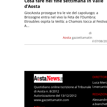
Cosa fare nel fine settimana in Valle
d’Aosta
GiocAosta prosegue tra le vie del capoluogo; a
Brissogne entra nel vivo la Feta de l’Oumbra;
Etroubles ospita la Veillà; a Chamois tocca al Festiva
A...
di
Aosta
gazzettamatin
il 07/08/2
DIRETTOR
Luca Merc
l.mercant
Quotidiano online Iscrizione al Tribunale
di Aosta n. 8/2012
REDAZIO
Autorizzazione del 13/12/2012
Alessandr
www.gazzettamatin.com
a.bianche