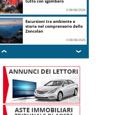
libertà, dignità
il 08/08/2026
“OltreGusto Oltrepo Terra di
Pinot Nero” debutta a Voghera
il 08/08/2026
❮
❯