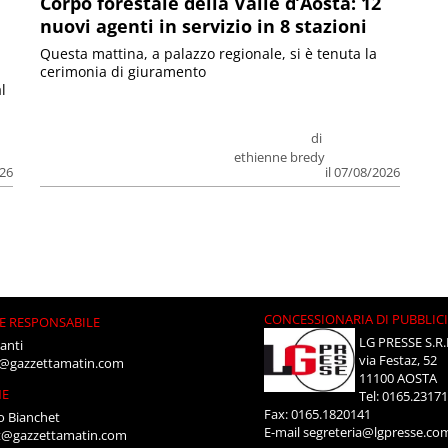
Corpo forestale della Valle d’Aosta: 12
nuovi agenti in servizio in 8 stazioni
Questa mattina, a palazzo regionale, si è tenuta la
cerimonia di giuramento
l
di
ethienne bredy
026
il 07/08/2026
CONCESSIONARIA DI PUBBLIC
E RESPONSABILE
LG PRESSE S.R.
anti
via Festaz, 52
i@gazzettamatin.com
11100 AOSTA
NE
Tel: 0165.2317
Fax: 0165.1820141
o Bianchet
E-mail
segreteria@lgpresse.co
t@gazzettamatin.com