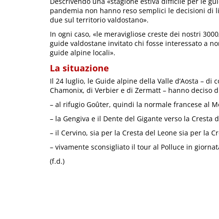
Descrivendo una «stagione estiva difficile per le gui
pandemia non hanno reso semplici le decisioni di l
due sul territorio valdostano».
In ogni caso, «le meravigliose creste dei nostri 300
guide valdostane invitato chi fosse interessato a no
guide alpine locali».
La situazione
Il 24 luglio, le Guide alpine della Valle d’Aosta – d
Chamonix, di Verbier e di Zermatt – hanno deciso di
– al rifugio Goûter, quindi la normale francese al 
– la Gengiva e il Dente del Gigante verso la Cresta 
– il Cervino, sia per la Cresta del Leone sia per la C
– vivamente sconsigliato il tour al Polluce in giornat
(f.d.)