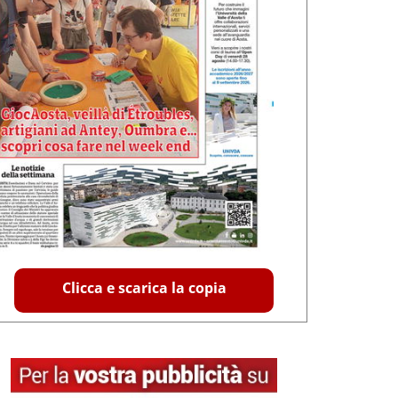
Clicca e scarica la copia