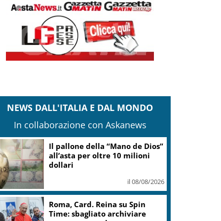
NEWS DALL'ITALIA E DAL MONDO
In collaborazione con Askanews
Mattarella: gestione flussi
migratori rispetti la dignità
delle persone
il 08/08/2026
Marcinelle, Meloni: rinnovato
impegno a difesa di lavoro,