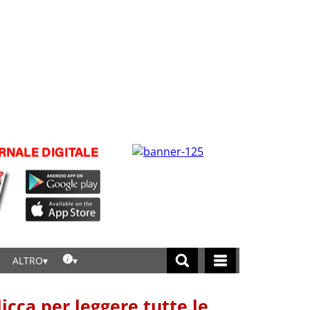
ALTRO
licca per leggere tutte le