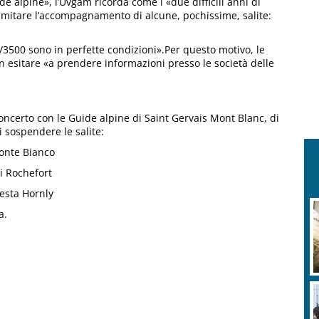
de alpine», l’Uvgam ricorda come i «due difficili anni di
imitare l’accompagnamento di alcune, pochissime, salite:
0/3500 sono in perfette condizioni».Per questo motivo, le
n esitare «a prendere informazioni presso le società delle
i concerto con le Guide alpine di Saint Gervais Mont Blanc, di
 sospendere le salite:
Monte Bianco
di Rochefort
resta Hornly
a.