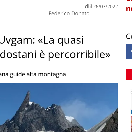
di
il
26/07/2022
n
Federico Donato
C
’Uvgam: «La quasi
ldostani è percorribile»
tana guide alta montagna