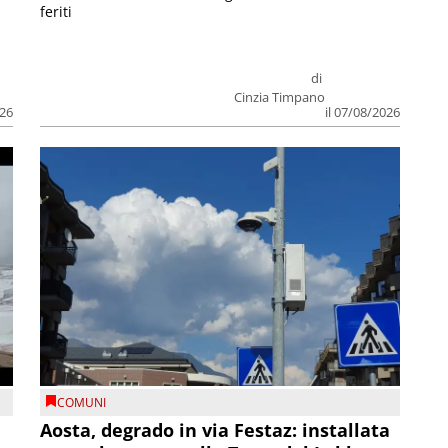
feriti
di
Cinzia Timpano
026
il 07/08/2026
COMUNI
n
Aosta, degrado in via Festaz: installata