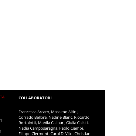
ITÀ
COLLABORATORI
L.
Francesca Arcaro, Massimo Altini,
Corrado Bellora, Nadine Blanc, Riccardo
11
Bortolotti, Manila Calipari, Giulia Calisti,
Nadia Camposaragna, Paolo Ciambi,
m
Filippo Clermont, Carol Di Vito, Christian