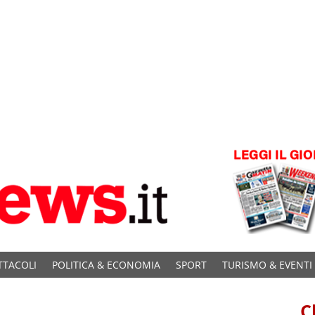
TTACOLI
POLITICA & ECONOMIA
SPORT
TURISMO & EVENTI
C