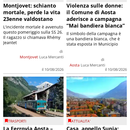
Montjovet: schianto
Violenza sulle donne:
mortale, perde la vita
il Comune di Aosta
23enne valdostano
aderisce a campagna
“Mai bandiera bianca”
L'incidente mortale è avvenuto
questo pomeriggio sulla SS 26.
Il simbolo della campagna è
Il ragazzo si chiamava Rhémy
una bandiera bianca, che è
Jeantet
stata esposta in Municipio
di
Montjovet
Luca Mercanti
di
Aosta
Luca Mercanti
il 10/08/2026
il 10/08/2026
TRASPORTI
ATTUALITA'
La Ferrovia Aosta –
Casa, appello Sunia: