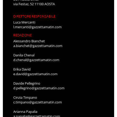
via Festaz, 52 11100 AOSTA
DIRETTORE RESPONSABILE
Luca Mercanti
l.mercanti@gazzettamatin.com
REDAZIONE
Alessandro Bianchet
a.bianchet@gazzettamatin.com
Danila Chenal
d.chenal@gazzettamatin.com
Erika David
e.david@gazzettamatin.com
Davide Pellegrino
d.pellegrino@gazzettamatin.com
Cinzia Timpano
c.timpano@gazzettamatin.com
Arianna Papalia
a.papalia@gazzettamatin.com