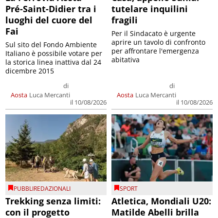
Pré-Saint-Didier tra i
tutelare inquilini
luoghi del cuore del
fragili
Fai
Per il Sindacato è urgente
aprire un tavolo di confronto
Sul sito del Fondo Ambiente
per affrontare l'emergenza
Italiano è possibile votare per
abitativa
la storica linea inattiva dal 24
dicembre 2015
di
di
Aosta
Luca Mercanti
Aosta
Luca Mercanti
il 10/08/2026
il 10/08/2026
PUBBLIREDAZIONALI
SPORT
Trekking senza limiti:
Atletica, Mondiali U20:
con il progetto
Matilde Abelli brilla