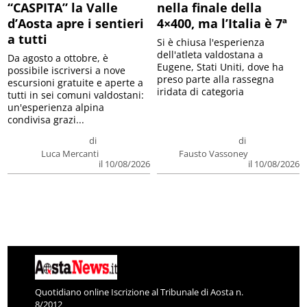
“CASPITA” la Valle
nella finale della
d’Aosta apre i sentieri
4×400, ma l’Italia è 7ª
a tutti
Si è chiusa l'esperienza
dell'atleta valdostana a
Da agosto a ottobre, è
Eugene, Stati Uniti, dove ha
possibile iscriversi a nove
preso parte alla rassegna
escursioni gratuite e aperte a
iridata di categoria
tutti in sei comuni valdostani:
un'esperienza alpina
condivisa grazi...
di
di
Luca Mercanti
Fausto Vassoney
il 10/08/2026
il 10/08/2026
Quotidiano online Iscrizione al Tribunale di Aosta n.
8/2012