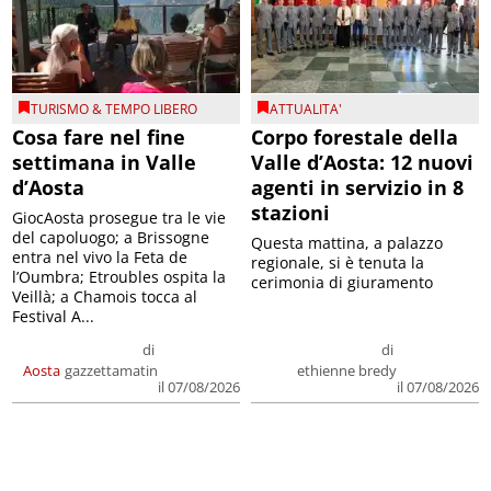
TURISMO & TEMPO LIBERO
ATTUALITA'
Cosa fare nel fine
Corpo forestale della
settimana in Valle
Valle d’Aosta: 12 nuovi
d’Aosta
agenti in servizio in 8
stazioni
GiocAosta prosegue tra le vie
del capoluogo; a Brissogne
Questa mattina, a palazzo
entra nel vivo la Feta de
regionale, si è tenuta la
l’Oumbra; Etroubles ospita la
cerimonia di giuramento
Veillà; a Chamois tocca al
Festival A...
di
di
Aosta
gazzettamatin
ethienne bredy
il 07/08/2026
il 07/08/2026