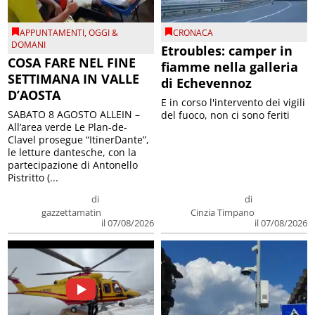
APPUNTAMENTI
,
OGGI &
CRONACA
DOMANI
Etroubles: camper in
COSA FARE NEL FINE
fiamme nella galleria
SETTIMANA IN VALLE
di Echevennoz
D’AOSTA
E in corso l'intervento dei vigili
SABATO 8 AGOSTO ALLEIN –
del fuoco, non ci sono feriti
All’area verde Le Plan-de-
Clavel prosegue “ItinerDante”,
le letture dantesche, con la
partecipazione di Antonello
Pistritto (...
di
di
gazzettamatin
Cinzia Timpano
il 07/08/2026
il 07/08/2026