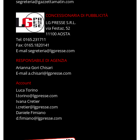
segreteria@gazzettamatin.com
CONCESSIONARIA DI PUBBLICITÀ
LG PRESSE S.R.L.
via Festaz, 52
11100 AOSTA
Tel: 0165.231711
Fax: 0165.1820141
E-mail
segreteria@lgpresse.com
RESPONSABILE DI AGENZIA
Arianna Gori Chisari
E-mail
a.chisari@lgpresse.com
Account
Luca Torino
l.torino@lgpresse.com
Ivana Cretier
i.cretier@lgpresse.com
Daniele Fimiano
d.fimiano@lgpresse.com