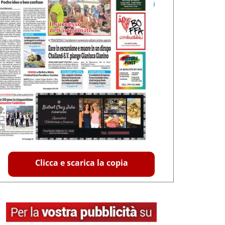
Clicca e scarica la copia