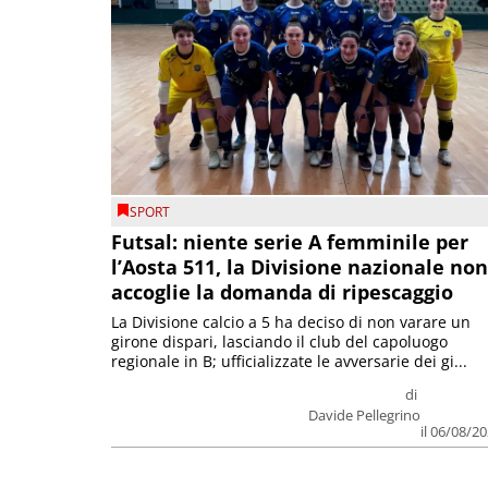
SPORT
Futsal: niente serie A femminile per
l’Aosta 511, la Divisione nazionale non
accoglie la domanda di ripescaggio
La Divisione calcio a 5 ha deciso di non varare un
girone dispari, lasciando il club del capoluogo
regionale in B; ufficializzate le avversarie dei gi...
di
Davide Pellegrino
il 06/08/2