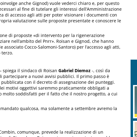
coinvolge anche Gignod) vuole vederci chiaro e, per questo
ecessari al fine di tutelare gli interessi dell’Amministrazione
a di accesso agli atti per poter visionare i documenti con
ropria valutazione sulle proposte presentate e conoscere le
zione di proposte «di intervento per la rigenerazione
anziare nell’ambito del Pnrr». Roisan e Gignod, che hanno
le associato Cocco-Salomoni-Santoro) per l’accesso agli atti,
 terzo.
– spiega il sindaco di Roisan
Gabriel Diemoz
-, così da
 di partecipare a nuovi avvisi pubblici. Il primo passo è
a pubblicata con il decreto di assegnazione dei punteggi.
dei motivi oggettivi saremmo praticamente obbligati a
molto soddisfatti per il fatto che il nostro progetto, a cui
ià mandato qualcosa, ma solamente a settembre avremo la
 Combin, comunque, prevede la realizzazione di un