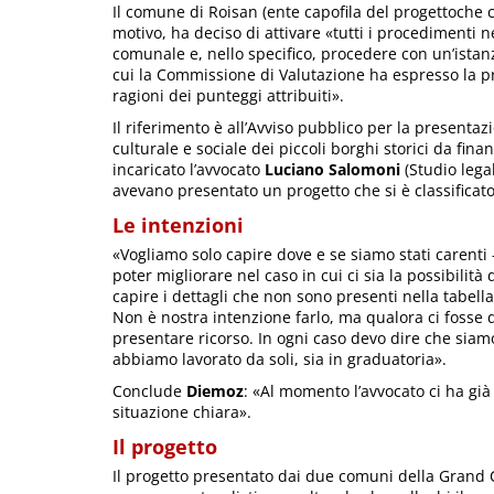
Il comune di Roisan (ente capofila del progettoche 
motivo, ha deciso di attivare «tutti i procedimenti n
comunale e, nello specifico, procedere con un’istanz
cui la Commissione di Valutazione ha espresso la p
ragioni dei punteggi attribuiti».
Il riferimento è all’Avviso pubblico per la presenta
culturale e sociale dei piccoli borghi storici da fin
incaricato l’avvocato
Luciano Salomoni
(Studio lega
avevano presentato un progetto che si è classificato
Le intenzioni
«Vogliamo solo capire dove e se siamo stati carenti 
poter migliorare nel caso in cui ci sia la possibilità
capire i dettagli che non sono presenti nella tabell
Non è nostra intenzione farlo, ma qualora ci fosse 
presentare ricorso. In ogni caso devo dire che siamo 
abbiamo lavorato da soli, sia in graduatoria».
Conclude
Diemoz
: «Al momento l’avvocato ci ha g
situazione chiara».
Il progetto
Il progetto presentato dai due comuni della Grand