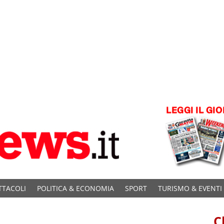
TTACOLI
POLITICA & ECONOMIA
SPORT
TURISMO & EVENTI
C