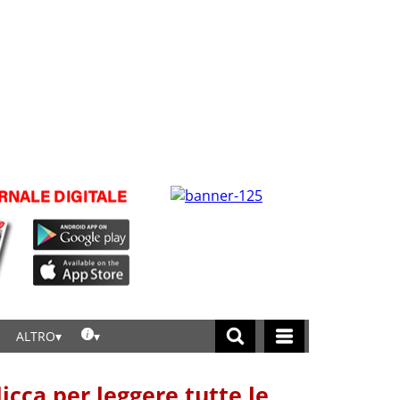
ALTRO
licca per leggere tutte le