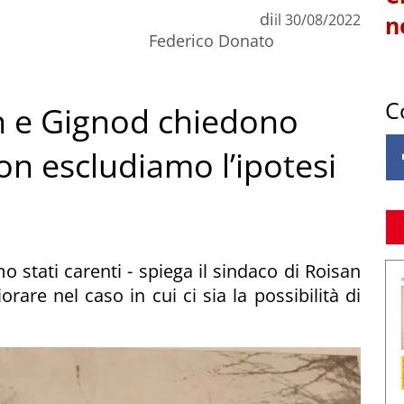
di
il
30/08/2022
n
Federico Donato
C
an e Gignod chiedono
Non escludiamo l’ipotesi
 stati carenti - spiega il sindaco di Roisan
rare nel caso in cui ci sia la possibilità di