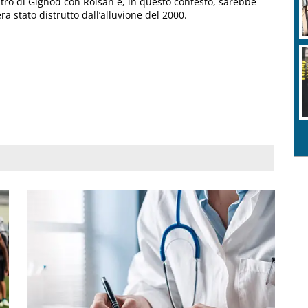
entro di Gignod con Roisan e, in questo contesto, sarebbe
era stato distrutto dall’alluvione del 2000.