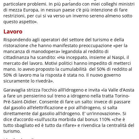
particolare problemi. In più parlando con miei colleghi ministri
di mezza Europa, in nessun paese c’è più intenzione di fare
restrizioni, per cui si va verso un inverno sereno almeno sotto
questo aspetto».
Lavoro
Rispondendo agli operatori del settore del turismo e della
ristorazione che hanno manifestato preoccupazione «per la
mancanza di manodopera» legandola al reddito di
cittadinanza ha scandito: «Ha inceppato, insieme al Naspi, il
mercato del lavoro. Motivi politici hanno impedito di metterci
mano. Io avevo proposto la cumulabilità del 50% di reddito al
50% di lavoro ma la risposta è stata no. Il nuovo governo
sicuramente lo rivedrà».
Garavaglia strizza l’occhio alll’idrogeno e invita «la Valle d’Aosta
a fare un pensierino sul treno a idrogeno nella tratta Torino-
Pré-Saint-Didier. Consente di fare un salto: invece di passare
dal gasolio all’elettrificazione e poi all’idrogeno, si salta
direttamente dal gasolio all’idrogeno. E’ un’innovazione». Si
dice d’accordo «sull’uscita morbida dal bonus 110% «che è
tutto sbagliato ed è tutto da rifare» e rivendica la centralità del
turismo.