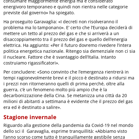
consumare maggiormente energia ma è considerato
energivoro temporaneo e quindi non rientra nelle categorie
previste dal governo» ha spiegato.
Ha proseguito Garavaglia: «I decreti non risolveranno il
problema ma lo tamponano». E’ certo che l’Europa deciderà di
mettere un tetto al prezzo del gas e che si arriverà a un
disaccoppiamento tra il prezzo del gas e quello dell’energia
elettrica. Ha aggiunto: «Per il futuro dovremo rivedere l’intera
politica energetica nazionale. Ritengo sia demenziale non ci sia
il nucleare. Fattore che è svantaggio dell’Italia. Intanto
costruiamo rigassificatori».
Per concludere: «Sono convinto che l’emergenza rientrerà in
tempi ragionevolmente brevi e il picco è destinato a ridursi ma
i prezzi non ritorneranno quelli di prima perché, oltre alla
guerra, c’è un fenomeno molto più ampio che è la
decarbonizzazione della Cina. Se metanizza una città da 20
milioni di abitanti a settimana è evidente che il prezzo del gas
era ed è destinato a salire».
Stagione invernale
Riguardo alla gestione della pandemia da Covid-19 nel mondo
dello sci il Garavaglia, esprime tranquillità: «Abbiamo visto
l’anno scorso come tutto è tranquillamente gestibile senza