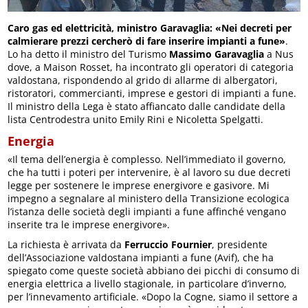
Caro gas ed elettricità, ministro Garavaglia: «Nei decreti per
calmierare prezzi cercherò di fare inserire impianti a fune»
.
Lo ha detto il ministro del Turismo
Massimo Garavaglia
a Nus
dove, a Maison Rosset, ha incontrato gli operatori di categoria
valdostana, rispondendo al grido di allarme di albergatori,
ristoratori, commercianti, imprese e gestori di impianti a fune.
Il ministro della Lega è stato affiancato dalle candidate della
lista Centrodestra unito Emily Rini e Nicoletta Spelgatti.
Energia
«Il tema dell’energia è complesso. Nell’immediato il governo,
che ha tutti i poteri per intervenire, è al lavoro su due decreti
legge per sostenere le imprese energivore e gasivore. Mi
impegno a segnalare al ministero della Transizione ecologica
l’istanza delle società degli impianti a fune affinché vengano
inserite tra le imprese energivore».
La richiesta è arrivata da
Ferruccio Fournier
, presidente
dell’Associazione valdostana impianti a fune (Avif), che ha
spiegato come queste società abbiano dei picchi di consumo di
energia elettrica a livello stagionale, in particolare d’inverno,
per l’innevamento artificiale. «Dopo la Cogne, siamo il settore a