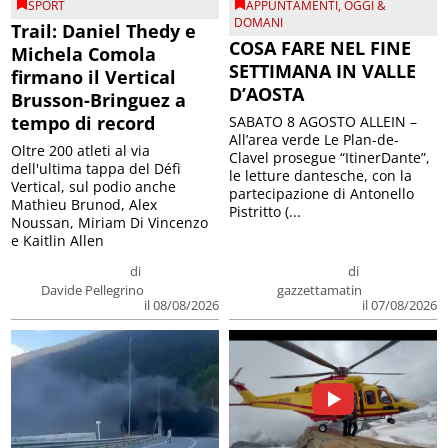
SPORT
APPUNTAMENTI
,
OGGI &
DOMANI
Trail: Daniel Thedy e
COSA FARE NEL FINE
Michela Comola
SETTIMANA IN VALLE
firmano il Vertical
D’AOSTA
Brusson-Bringuez a
tempo di record
SABATO 8 AGOSTO ALLEIN –
All’area verde Le Plan-de-
Oltre 200 atleti al via
Clavel prosegue “ItinerDante”,
dell'ultima tappa del Défì
le letture dantesche, con la
Vertical, sul podio anche
partecipazione di Antonello
Mathieu Brunod, Alex
Pistritto (...
Noussan, Miriam Di Vincenzo
e Kaitlin Allen
di
di
Davide Pellegrino
gazzettamatin
il 08/08/2026
il 07/08/2026