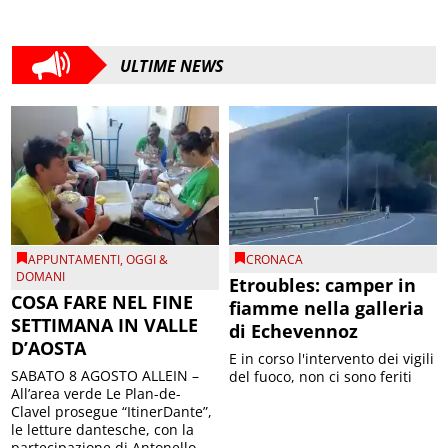
ULTIME NEWS
APPUNTAMENTI
,
OGGI &
CRONACA
DOMANI
Etroubles: camper in
COSA FARE NEL FINE
fiamme nella galleria
SETTIMANA IN VALLE
di Echevennoz
D’AOSTA
E in corso l'intervento dei vigili
SABATO 8 AGOSTO ALLEIN –
del fuoco, non ci sono feriti
All’area verde Le Plan-de-
Clavel prosegue “ItinerDante”,
le letture dantesche, con la
partecipazione di Antonello