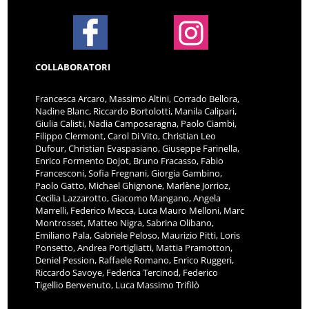
COLLABORATORI
Francesca Arcaro, Massimo Altini, Corrado Bellora,
Nadine Blanc, Riccardo Bortolotti, Manila Calipari,
Giulia Calisti, Nadia Camposaragna, Paolo Ciambi,
Filippo Clermont, Carol Di Vito, Christian Leo
Dufour, Christian Evaspasiano, Giuseppe Farinella,
Enrico Formento Dojot, Bruno Fracasso, Fabio
Francesconi, Sofia Fregnani, Giorgia Gambino,
Paolo Gatto, Michael Ghignone, Marlène Jorrioz,
Cecilia Lazzarotto, Giacomo Mangano, Angela
Marrelli, Federico Mecca, Luca Mauro Melloni, Marc
Montrosset, Matteo Nigra, Sabrina Olibano,
Emiliano Pala, Gabriele Peloso, Maurizio Pitti, Loris
Ponsetto, Andrea Portigliatti, Mattia Pramotton,
Deniel Pession, Raffaele Romano, Enrico Ruggeri,
Riccardo Savoye, Federica Tercinod, Federico
Tigellio Benvenuto, Luca Massimo Trifilò