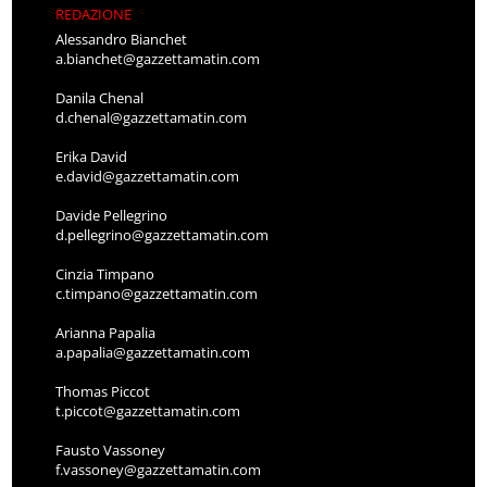
REDAZIONE
Alessandro Bianchet
a.bianchet@gazzettamatin.com
Danila Chenal
d.chenal@gazzettamatin.com
Erika David
e.david@gazzettamatin.com
Davide Pellegrino
d.pellegrino@gazzettamatin.com
Cinzia Timpano
c.timpano@gazzettamatin.com
Arianna Papalia
a.papalia@gazzettamatin.com
Thomas Piccot
t.piccot@gazzettamatin.com
Fausto Vassoney
f.vassoney@gazzettamatin.com