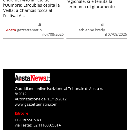
regionale, si è tenuta la
l’Oumbra; Etroubles ospita la
cerimonia di giuramento
Veillà; a Chamois tocca al
Festival A...
di
di
Aosta
gazzettamatin
ethienne bredy
il 07/08/2026
il 07/08/2026
Quotidiano online Iscrizione al Tribunale di Aosta n.
8/2012
Autorizzazione del 13/12/2012
www.gazzettamatin.com
Editore
LG PRESSE S.R.L.
via Festaz, 52 11100 AOSTA