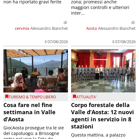
non ha riportato gravi ferite
zona; promessi anche
maggiori controlli e ulteriori
inter...
di
di
cervinia
Alessandro Bianchet
Aosta
Alessandro Bianchet
il 07/08/2026
il 07/08/2026
TURISMO & TEMPO LIBERO
ATTUALITA'
Cosa fare nel fine
Corpo forestale della
settimana in Valle
Valle d’Aosta: 12 nuovi
d’Aosta
agenti in servizio in 8
stazioni
GiocAosta prosegue tra le vie
del capoluogo; a Brissogne
Questa mattina, a palazzo
entra nel vivo la Feta de