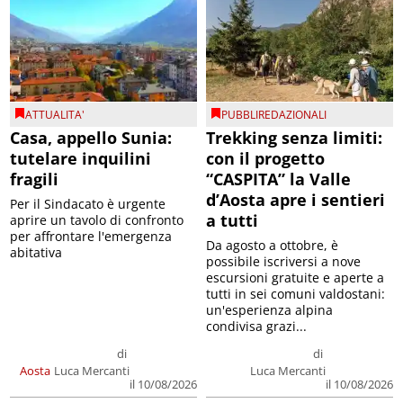
ATTUALITA'
PUBBLIREDAZIONALI
Casa, appello Sunia:
Trekking senza limiti:
tutelare inquilini
con il progetto
fragili
“CASPITA” la Valle
d’Aosta apre i sentieri
Per il Sindacato è urgente
a tutti
aprire un tavolo di confronto
per affrontare l'emergenza
Da agosto a ottobre, è
abitativa
possibile iscriversi a nove
escursioni gratuite e aperte a
tutti in sei comuni valdostani:
un'esperienza alpina
condivisa grazi...
di
di
Aosta
Luca Mercanti
Luca Mercanti
il 10/08/2026
il 10/08/2026