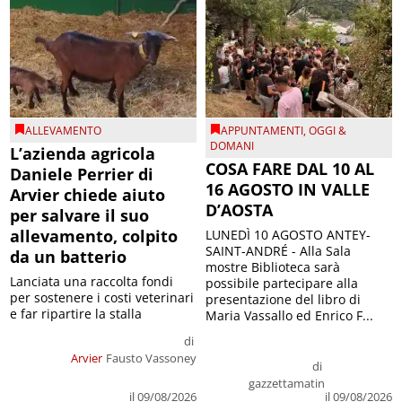
ALLEVAMENTO
APPUNTAMENTI
,
OGGI &
DOMANI
L’azienda agricola
COSA FARE DAL 10 AL
Daniele Perrier di
16 AGOSTO IN VALLE
Arvier chiede aiuto
D’AOSTA
per salvare il suo
allevamento, colpito
LUNEDÌ 10 AGOSTO ANTEY-
SAINT-ANDRÉ - Alla Sala
da un batterio
mostre Biblioteca sarà
Lanciata una raccolta fondi
possibile partecipare alla
per sostenere i costi veterinari
presentazione del libro di
e far ripartire la stalla
Maria Vassallo ed Enrico F...
di
Arvier
Fausto Vassoney
di
gazzettamatin
il 09/08/2026
il 09/08/2026