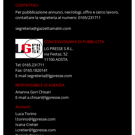
CONTATTACI
Per pubblicazione annunci, necrologi, offro e cerco lavoro,
contattare la segreteria al numero: 0165/231711
segreteria@gazzettamatin.com
CONCESSIONARIA DI PUBBLICITÀ
LG PRESSE S.R.L.
via Festaz, 52
11100 AOSTA
Tel: 0165.231711
Fax: 0165.1820141
E-mail
segreteria@lgpresse.com
RESPONSABILE DI AGENZIA
Arianna Gori Chisari
E-mail
a.chisari@lgpresse.com
Account
Luca Torino
l.torino@lgpresse.com
Ivana Cretier
i.cretier@lgpresse.com