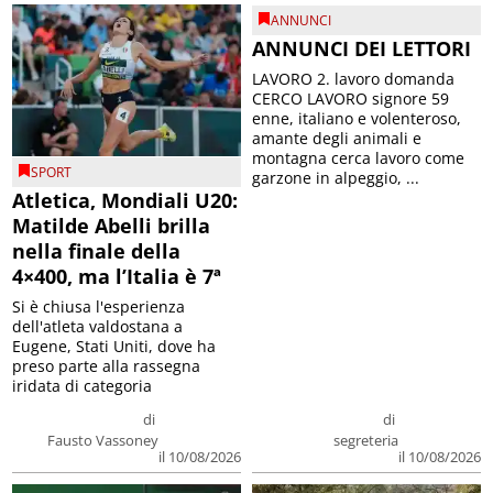
ANNUNCI
ANNUNCI DEI LETTORI
LAVORO 2. lavoro domanda
CERCO LAVORO signore 59
enne, italiano e volenteroso,
amante degli animali e
montagna cerca lavoro come
SPORT
garzone in alpeggio, ...
Atletica, Mondiali U20:
Matilde Abelli brilla
nella finale della
4×400, ma l’Italia è 7ª
Si è chiusa l'esperienza
dell'atleta valdostana a
Eugene, Stati Uniti, dove ha
preso parte alla rassegna
iridata di categoria
di
di
Fausto Vassoney
segreteria
il 10/08/2026
il 10/08/2026