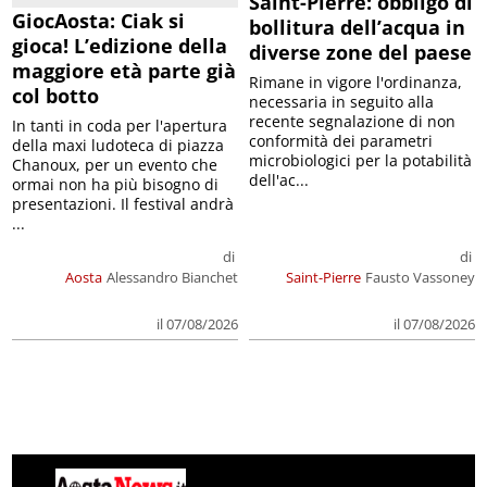
Saint-Pierre: obbligo di
GiocAosta: Ciak si
bollitura dell’acqua in
gioca! L’edizione della
diverse zone del paese
maggiore età parte già
Rimane in vigore l'ordinanza,
col botto
necessaria in seguito alla
recente segnalazione di non
In tanti in coda per l'apertura
conformità dei parametri
della maxi ludoteca di piazza
microbiologici per la potabilità
Chanoux, per un evento che
dell'ac...
ormai non ha più bisogno di
presentazioni. Il festival andrà
...
di
di
Aosta
Alessandro Bianchet
Saint-Pierre
Fausto Vassoney
il 07/08/2026
il 07/08/2026