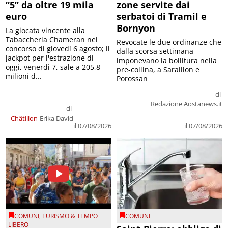
“5” da oltre 19 mila
zone servite dai
euro
serbatoi di Tramil e
Bornyon
La giocata vincente alla
Tabaccheria Chameran nel
Revocate le due ordinanze che
concorso di giovedì 6 agosto; il
dalla scorsa settimana
jackpot per l'estrazione di
imponevano la bollitura nella
oggi, venerdì 7, sale a 205,8
pre-collina, a Saraillon e
milioni d...
Porossan
di
Redazione Aostanews.it
di
Châtillon
Erika David
il 07/08/2026
il 07/08/2026
COMUNI
,
TURISMO & TEMPO
COMUNI
LIBERO