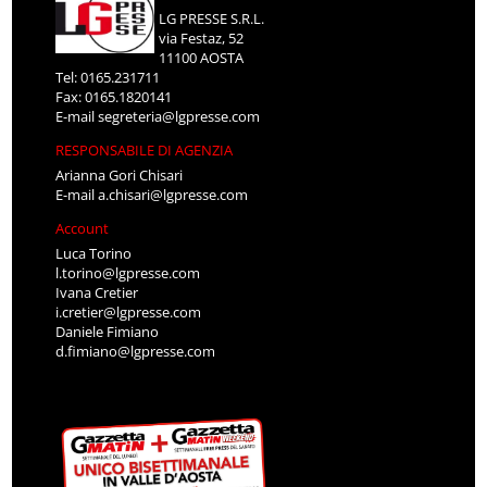
LG PRESSE S.R.L.
via Festaz, 52
11100 AOSTA
Tel: 0165.231711
Fax: 0165.1820141
E-mail
segreteria@lgpresse.com
RESPONSABILE DI AGENZIA
Arianna Gori Chisari
E-mail
a.chisari@lgpresse.com
Account
Luca Torino
l.torino@lgpresse.com
Ivana Cretier
i.cretier@lgpresse.com
Daniele Fimiano
d.fimiano@lgpresse.com