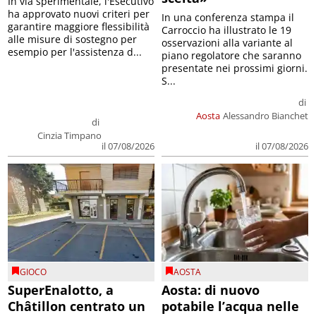
In via sperimentale, l'Esecutivo
ha approvato nuovi criteri per
In una conferenza stampa il
garantire maggiore flessibilità
Carroccio ha illustrato le 19
alle misure di sostegno per
osservazioni alla variante al
esempio per l'assistenza d...
piano regolatore che saranno
presentate nei prossimi giorni.
S...
di
Aosta
Alessandro Bianchet
di
Cinzia Timpano
il 07/08/2026
il 07/08/2026
GIOCO
AOSTA
SuperEnalotto, a
Aosta: di nuovo
Châtillon centrato un
potabile l’acqua nelle