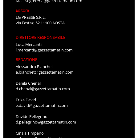
Mail:
segreteria@gazzettamatin.com
Editore
LG PRESSE S.R.L.
via Festaz, 52 11100 AOSTA
DIRETTORE RESPONSABILE
Luca Mercanti
l.mercanti@gazzettamatin.com
REDAZIONE
Alessandro Bianchet
a.bianchet@gazzettamatin.com
Danila Chenal
d.chenal@gazzettamatin.com
Erika David
e.david@gazzettamatin.com
Davide Pellegrino
d.pellegrino@gazzettamatin.com
Cinzia Timpano