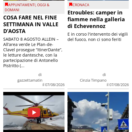
APPUNTAMENTI
,
OGGI &
CRONACA
DOMANI
Etroubles: camper in
COSA FARE NEL FINE
fiamme nella galleria
SETTIMANA IN VALLE
di Echevennoz
D’AOSTA
E in corso l'intervento dei vigili
SABATO 8 AGOSTO ALLEIN –
del fuoco, non ci sono feriti
All’area verde Le Plan-de-
Clavel prosegue “ItinerDante”,
le letture dantesche, con la
partecipazione di Antonello
Pistritto (...
di
di
gazzettamatin
Cinzia Timpano
il 07/08/2026
il 07/08/2026