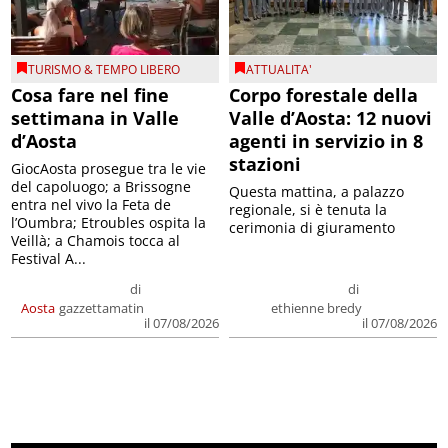
TURISMO & TEMPO LIBERO
ATTUALITA'
Cosa fare nel fine
Corpo forestale della
settimana in Valle
Valle d’Aosta: 12 nuovi
d’Aosta
agenti in servizio in 8
stazioni
GiocAosta prosegue tra le vie
del capoluogo; a Brissogne
Questa mattina, a palazzo
entra nel vivo la Feta de
regionale, si è tenuta la
l’Oumbra; Etroubles ospita la
cerimonia di giuramento
Veillà; a Chamois tocca al
Festival A...
di
di
Aosta
gazzettamatin
ethienne bredy
il 07/08/2026
il 07/08/2026