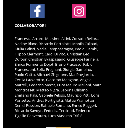
COLLABORATORI
Francesca Arcaro, Massimo Altini, Corrado Bellora,
Nadine Blanc, Riccardo Bortolotti, Manila Calipari,
Giulia Calisti, Nadia Camposaragna, Paolo Ciambi,
Filippo Clermont, Carol Di Vito, Christian Leo
Dufour, Christian Evaspasiano, Giuseppe Farinella,
Enrico Formento Dojot, Bruno Fracasso, Fabio
Francesconi, Sofia Fregnani, Giorgia Gambino,
Paolo Gatto, Michael Ghignone, Marlène Jorrioz,
Cecilia Lazzarotto, Giacomo Mangano, Angela
Marrelli, Federico Mecca, Luca Mauro Melloni, Marc
Montrosset, Matteo Nigra, Sabrina Olibano,
Emiliano Pala, Gabriele Peloso, Maurizio Pitti, Loris
Ponsetto, Andrea Portigliatti, Mattia Pramotton,
Deniel Pession, Raffaele Romano, Enrico Ruggeri,
Riccardo Savoye, Federica Tercinod, Federico
Tigellio Benvenuto, Luca Massimo Trifilò