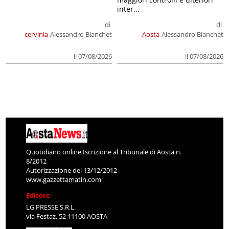
inter...
di
di
cervinia
Alessandro Bianchet
Aosta
Alessandro Bianchet
il 07/08/2026
il 07/08/2026
Quotidiano online Iscrizione al Tribunale di Aosta n.
8/2012
Autorizzazione del 13/12/2012
www.gazzettamatin.com
Editore
LG PRESSE S.R.L.
via Festaz, 52 11100 AOSTA