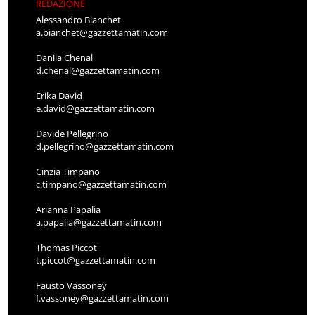
REDAZIONE
Alessandro Bianchet
a.bianchet@gazzettamatin.com
Danila Chenal
d.chenal@gazzettamatin.com
Erika David
e.david@gazzettamatin.com
Davide Pellegrino
d.pellegrino@gazzettamatin.com
Cinzia Timpano
c.timpano@gazzettamatin.com
Arianna Papalia
a.papalia@gazzettamatin.com
Thomas Piccot
t.piccot@gazzettamatin.com
Fausto Vassoney
f.vassoney@gazzettamatin.com