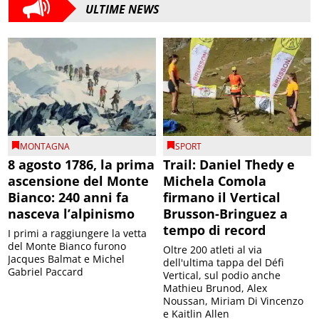
ULTIME NEWS
MONTAGNA
SPORT
8 agosto 1786, la prima
Trail: Daniel Thedy e
ascensione del Monte
Michela Comola
Bianco: 240 anni fa
firmano il Vertical
nasceva l’alpinismo
Brusson-Bringuez a
tempo di record
I primi a raggiungere la vetta
del Monte Bianco furono
Oltre 200 atleti al via
Jacques Balmat e Michel
dell'ultima tappa del Défì
Gabriel Paccard
Vertical, sul podio anche
Mathieu Brunod, Alex
Noussan, Miriam Di Vincenzo
e Kaitlin Allen