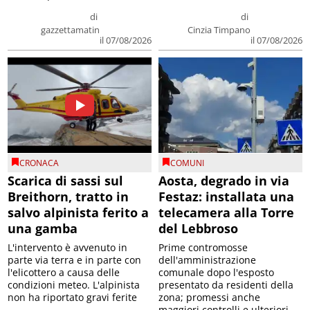
di
di
gazzettamatin
Cinzia Timpano
il 07/08/2026
il 07/08/2026
CRONACA
COMUNI
Scarica di sassi sul
Aosta, degrado in via
Breithorn, tratto in
Festaz: installata una
salvo alpinista ferito a
telecamera alla Torre
una gamba
del Lebbroso
L'intervento è avvenuto in
Prime contromosse
parte via terra e in parte con
dell'amministrazione
l'elicottero a causa delle
comunale dopo l'esposto
condizioni meteo. L'alpinista
presentato da residenti della
non ha riportato gravi ferite
zona; promessi anche
maggiori controlli e ulteriori