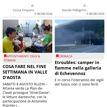
di
di
Cinzia Timpano
Davide Pellegrino
il 08/08/2026
il 08/08/2026
APPUNTAMENTI
,
OGGI &
CRONACA
DOMANI
Etroubles: camper in
COSA FARE NEL FINE
fiamme nella galleria
SETTIMANA IN VALLE
di Echevennoz
D’AOSTA
E in corso l'intervento dei vigili
SABATO 8 AGOSTO ALLEIN –
del fuoco, non ci sono feriti
All’area verde Le Plan-de-
Clavel prosegue “ItinerDante”,
le letture dantesche, con la
partecipazione di Antonello
Pistritto (...