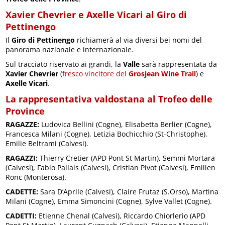
Xavier Chevrier e Axelle Vicari al Giro di
Pettinengo
Il
Giro di Pettinengo
richiamerà al via diversi bei nomi del
panorama nazionale e internazionale.
Sul tracciato riservato ai grandi, la
Valle
sarà rappresentata da
Xavier Chevrier
(
fresco vincitore del
Grosjean Wine Trail
) e
Axelle Vicari
.
La rappresentativa valdostana al Trofeo delle
Province
RAGAZZE:
Ludovica Bellini (Cogne), Elisabetta Berlier (Cogne),
Francesca Milani (Cogne), Letizia Bochicchio (St-Christophe),
Emilie Beltrami (Calvesi).
RAGAZZI:
Thierry Cretier (APD Pont St Martin), Semmi Mortara
(Calvesi), Fabio Pallais (Calvesi), Cristian Pivot (Calvesi), Emilien
Ronc (Monterosa).
CADETTE:
Sara D’Aprile (Calvesi), Claire Frutaz (S.Orso), Martina
Milani (Cogne), Emma Simoncini (Cogne), Sylve Vallet (Cogne).
CADETTI:
Etienne Chenal (Calvesi), Riccardo Chiorlerio (APD