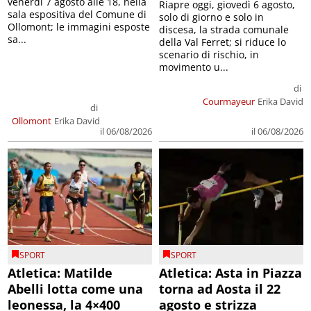
venerdì 7 agosto alle 18, nella
Riapre oggi, giovedì 6 agosto,
sala espositiva del Comune di
solo di giorno e solo in
Ollomont; le immagini esposte
discesa, la strada comunale
sa...
della Val Ferret; si riduce lo
scenario di rischio, in
movimento u...
di
Courmayeur
Erika David
di
Ollomont
Erika David
il 06/08/2026
il 06/08/2026
SPORT
SPORT
Atletica: Matilde
Atletica: Asta in Piazza
Abelli lotta come una
torna ad Aosta il 22
leonessa, la 4×400
agosto e strizza