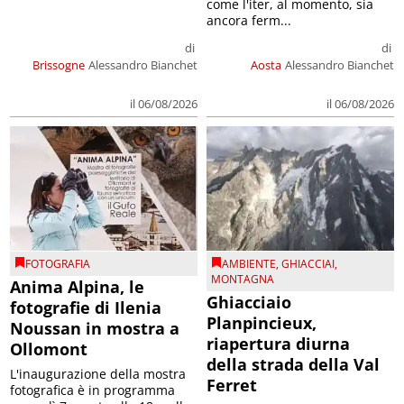
come l'iter, al momento, sia
ancora ferm...
di
di
Brissogne
Alessandro Bianchet
Aosta
Alessandro Bianchet
il 06/08/2026
il 06/08/2026
FOTOGRAFIA
AMBIENTE
,
GHIACCIAI
,
MONTAGNA
Anima Alpina, le
Ghiacciaio
fotografie di Ilenia
Planpincieux,
Noussan in mostra a
riapertura diurna
Ollomont
della strada della Val
L'inaugurazione della mostra
Ferret
fotografica è in programma