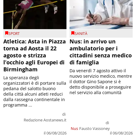
SPORT
SANITÀ
Atletica: Asta in Piazza
Nus: in arrivo un
torna ad Aosta il 22
ambulatorio per i
agosto e strizza
cittadini senza medico
l’occhio agli Europei di
di famiglia
Birmingham
Da venerdì 7 agosto attivo il
nuovo servizio medico, mentre
La speranza degli
il dottor Gino Sapone si è
organizzatori è di portare sulla
detto disponibile a proseguire
pedana del salotto buono
nel servizio alla comunità
della città alcuni atleti reduci
dalla rassegna continentale in
programma ...
di
Redazione Aostanews.it
di
Nus
Fausto Vassoney
il 06/08/2026
il 06/08/2026