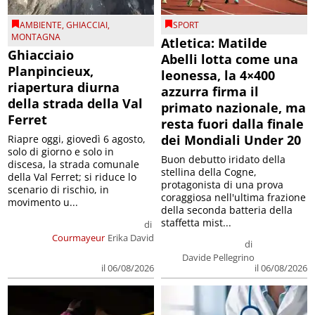
AMBIENTE
,
GHIACCIAI
,
SPORT
MONTAGNA
Atletica: Matilde
Ghiacciaio
Abelli lotta come una
Planpincieux,
leonessa, la 4×400
riapertura diurna
azzurra firma il
della strada della Val
primato nazionale, ma
Ferret
resta fuori dalla finale
dei Mondiali Under 20
Riapre oggi, giovedì 6 agosto,
solo di giorno e solo in
Buon debutto iridato della
discesa, la strada comunale
stellina della Cogne,
della Val Ferret; si riduce lo
protagonista di una prova
scenario di rischio, in
coraggiosa nell'ultima frazione
movimento u...
della seconda batteria della
staffetta mist...
di
Courmayeur
Erika David
di
Davide Pellegrino
il 06/08/2026
il 06/08/2026