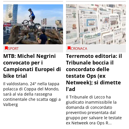
SPORT
CRONACA
MTB: Michel Negrini
Terremoto editoria: il
convocato per i
Tribunale boccia il
Campionati Europei di
concordato delle
bike trial
testate Ops (ex
Netweek); si dimette
Il valdostano, 24° nella tappa
l’ad
polacca di Coppa del Mondo,
sarà al via della rassegna
Il Tribunale di Lecco ha
continentale che scatta oggi a
giudicato inammissibile la
Valberg
domanda di concordato
preventivo presentata dal
gruppo per salvare le testate
ex Netweek ora Ops R...