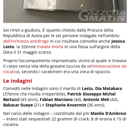
Sei rinvii a giudizio. E’ quanto chiesto dalla Procura della
Repubblica di Aosta per le sei persone indagate nell’ambito
dell’inchiesta antidroga
in cui risultava coinvolta anche
Jessica
Lesto
, la 32enne
trovata morta
in una fossa sull’argine della
Dora il 31 maggio scorso.
Proprio l’accampamento improvvisato, vicino al quale si trovava
il corpo senza vita della giovane (uccisa da un
‘intossicazione da
cocaina
), secondo i carabinieri era una zona di spaccio.
Le indagini
Coinvolti nelle indagini sono il marito di
Lesto, Dia Matabara
(37enne che risulta irreperibile),
Patrick Giuseppe Michel
Bertucci
(43 anni),
Fabian Marciano
(44),
Antonio Meli
(42),
Babacar Gueye
(21) e
Stephanie Ansermin
(36 anni).
Nel corso delle indagini – coordinate dal pm
Manlio D’Ambrosi
– erano stati sequestrati 22 grammi di crack, 8 di eroina e 15 di
cocaina.