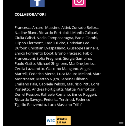
COLLABORATORI
Francesca Arcaro, Massimo Altini, Corrado Bellora,
Nadine Blanc, Riccardo Bortolotti, Manila Calipari,
Giulia Calisti, Nadia Camposaragna, Paolo Ciambi,
Filippo Clermont, Carol Di Vito, Christian Leo
Dufour, Christian Evaspasiano, Giuseppe Farinella,
Enrico Formento Dojot, Bruno Fracasso, Fabio
Francesconi, Sofia Fregnani, Giorgia Gambino,
Paolo Gatto, Michael Ghignone, Marlène Jorrioz,
Cecilia Lazzarotto, Giacomo Mangano, Angela
Marrelli, Federico Mecca, Luca Mauro Melloni, Marc
Montrosset, Matteo Nigra, Sabrina Olibano,
Emiliano Pala, Gabriele Peloso, Maurizio Pitti, Loris
Ponsetto, Andrea Portigliatti, Mattia Pramotton,
Deniel Pession, Raffaele Romano, Enrico Ruggeri,
Riccardo Savoye, Federica Tercinod, Federico
Tigellio Benvenuto, Luca Massimo Trifilò