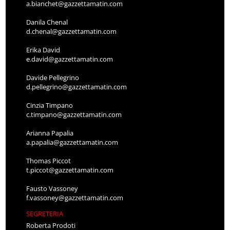
a.bianchet@gazzettamatin.com
Danila Chenal
d.chenal@gazzettamatin.com
Erika David
e.david@gazzettamatin.com
Davide Pellegrino
d.pellegrino@gazzettamatin.com
Cinzia Timpano
c.timpano@gazzettamatin.com
Arianna Papalia
a.papalia@gazzettamatin.com
Thomas Piccot
t.piccot@gazzettamatin.com
Fausto Vassoney
f.vassoney@gazzettamatin.com
SEGRETERIA
Roberta Prodoti