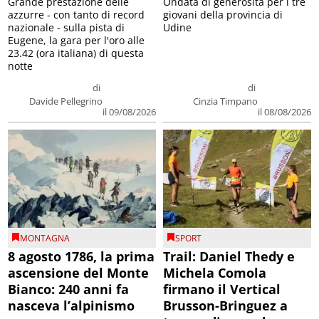
Grande prestazione delle
Ondata di generosità per i tre
azzurre - con tanto di record
giovani della provincia di
nazionale - sulla pista di
Udine
Eugene, la gara per l'oro alle
23.42 (ora italiana) di questa
notte
di
di
Davide Pellegrino
Cinzia Timpano
il 09/08/2026
il 08/08/2026
MONTAGNA
SPORT
8 agosto 1786, la prima
Trail: Daniel Thedy e
ascensione del Monte
Michela Comola
Bianco: 240 anni fa
firmano il Vertical
nasceva l’alpinismo
Brusson-Bringuez a