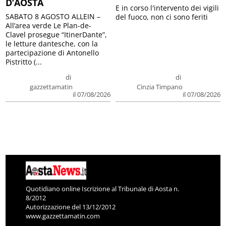
D’AOSTA
E in corso l'intervento dei vigili
SABATO 8 AGOSTO ALLEIN –
del fuoco, non ci sono feriti
All’area verde Le Plan-de-
Clavel prosegue “ItinerDante”,
le letture dantesche, con la
partecipazione di Antonello
Pistritto (...
di
di
gazzettamatin
Cinzia Timpano
il 07/08/2026
il 07/08/2026
Quotidiano online Iscrizione al Tribunale di Aosta n.
8/2012
Autorizzazione del 13/12/2012
www.gazzettamatin.com