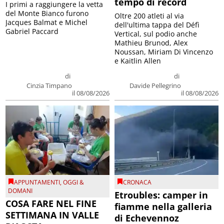
tempo di record
I primi a raggiungere la vetta
del Monte Bianco furono
Oltre 200 atleti al via
Jacques Balmat e Michel
dell'ultima tappa del Défì
Gabriel Paccard
Vertical, sul podio anche
Mathieu Brunod, Alex
Noussan, Miriam Di Vincenzo
e Kaitlin Allen
di
di
Cinzia Timpano
Davide Pellegrino
il 08/08/2026
il 08/08/2026
APPUNTAMENTI
,
OGGI &
CRONACA
DOMANI
Etroubles: camper in
COSA FARE NEL FINE
fiamme nella galleria
SETTIMANA IN VALLE
di Echevennoz