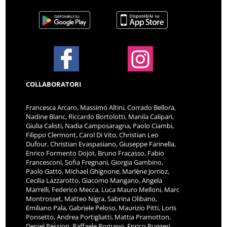
COLLABORATORI
Francesca Arcaro, Massimo Altini, Corrado Bellora,
Nadine Blanc, Riccardo Bortolotti, Manila Calipari,
Giulia Calisti, Nadia Camposaragna, Paolo Ciambi,
Filippo Clermont, Carol Di Vito, Christian Leo
Dufour, Christian Evaspasiano, Giuseppe Farinella,
Enrico Formento Dojot, Bruno Fracasso, Fabio
Francesconi, Sofia Fregnani, Giorgia Gambino,
Paolo Gatto, Michael Ghignone, Marlène Jorrioz,
Cecilia Lazzarotto, Giacomo Mangano, Angela
Marrelli, Federico Mecca, Luca Mauro Melloni, Marc
Montrosset, Matteo Nigra, Sabrina Olibano,
Emiliano Pala, Gabriele Peloso, Maurizio Pitti, Loris
Ponsetto, Andrea Portigliatti, Mattia Pramotton,
Deniel Pession, Raffaele Romano, Enrico Ruggeri,