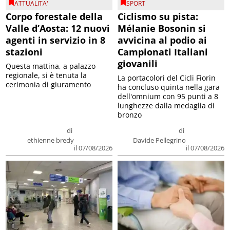
ATTUALITA'
SPORT
Corpo forestale della
Ciclismo su pista:
Valle d’Aosta: 12 nuovi
Mélanie Bosonin si
agenti in servizio in 8
avvicina al podio ai
stazioni
Campionati Italiani
giovanili
Questa mattina, a palazzo
regionale, si è tenuta la
La portacolori del Cicli Fiorin
cerimonia di giuramento
ha concluso quinta nella gara
dell'omnium con 95 punti a 8
lunghezze dalla medaglia di
bronzo
di
di
ethienne bredy
Davide Pellegrino
il 07/08/2026
il 07/08/2026