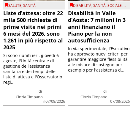
SALUTE
,
SANITÀ
DISABILITÀ
,
SANITÀ
,
SOCIALE
, ...
Liste d’attesa: oltre 22
Disabilità in Valle
mila 500 richieste di
d’Aosta: 7 milioni in 3
prime visite nei primi
anni finanziano il
6 mesi del 2026, sono
Piano per la non
1.261 in più rispetto al
autosufficienza
2025
In via sperimentale, l'Esecutivo
ha approvato nuovi criteri per
Si sono riuniti ieri, giovedì 6
garantire maggiore flessibilità
agosto, l'Unità centrale di
alle misure di sostegno per
gestione dell’assistenza
esempio per l'assistenza d...
sanitaria e dei tempi delle
liste di attesa e l'Osservatorio
regi...
di
di
Cinzia Timpano
Cinzia Timpano
il 07/08/2026
il 07/08/2026