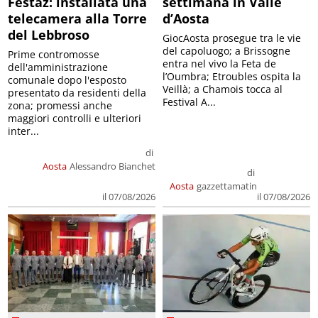
Festaz: installata una
settimana in Valle
telecamera alla Torre
d’Aosta
del Lebbroso
GiocAosta prosegue tra le vie
del capoluogo; a Brissogne
Prime contromosse
entra nel vivo la Feta de
dell'amministrazione
l’Oumbra; Etroubles ospita la
comunale dopo l'esposto
Veillà; a Chamois tocca al
presentato da residenti della
Festival A...
zona; promessi anche
maggiori controlli e ulteriori
inter...
di
Aosta
Alessandro Bianchet
di
Aosta
gazzettamatin
il 07/08/2026
il 07/08/2026