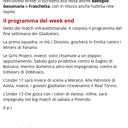
Nell’ultimo drittel si iscrivono alla festa anche
Badoglio
,
Gesumaria
e
Fraschetta
, con in mezzo anche l’ultima rete
ospite.
Il programma del week end
Detto del match infrasettimanale, è corposo il programma del
fine settimana dei Gladiators.
La prima squadra, in IHL I Division, giocherà in Emilia contro i
Miners di Fanano.
Le Girls Project, invece, sono chiamate a un doppio
appuntamento. Sabato gara proibitiva contro le Eagles di
Bolzano, mentre domenica altro test impegnativo, contro le
Icebears di Dobbiaco.
L’Under 17 sarà invece di scena a Merano. Alla Patinoire di
Aosta, invece, i giovani gladiatori riceveranno il Real Torino.
L’Under 13 che gioca con i colori di Varese, infine, sarà
impegnata nel big match di sabato a Pinerolo.
(t.p.)