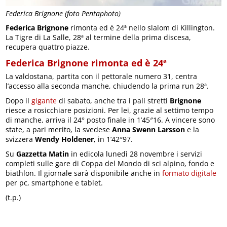
Federica Brignone (foto Pentaphoto)
Federica Brignone
rimonta ed è 24ª nello slalom di Killington.
La Tigre di La Salle, 28ª al termine della prima discesa,
recupera quattro piazze.
Federica Brignone rimonta ed è 24ª
La valdostana, partita con il pettorale numero 31, centra
l’accesso alla seconda manche, chiudendo la prima run 28ª.
Dopo il
gigante
di sabato, anche tra i pali stretti
Brignone
riesce a rosicchiare posizioni. Per lei, grazie al settimo tempo
di manche, arriva il 24° posto finale in 1’45″16. A vincere sono
state, a pari merito, la svedese
Anna Swenn Larsson
e la
svizzera
Wendy Holdener
, in 1’42″97.
Su
Gazzetta Matin
in edicola lunedì 28 novembre i servizi
completi sulle gare di Coppa del Mondo di sci alpino, fondo e
biathlon. Il giornale sarà disponibile anche in
formato digitale
per pc, smartphone e tablet.
(t.p.)