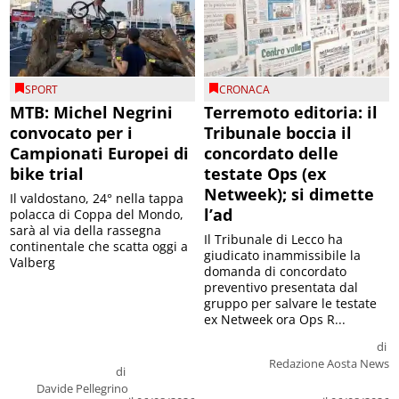
SPORT
CRONACA
MTB: Michel Negrini
Terremoto editoria: il
convocato per i
Tribunale boccia il
Campionati Europei di
concordato delle
bike trial
testate Ops (ex
Netweek); si dimette
Il valdostano, 24° nella tappa
l’ad
polacca di Coppa del Mondo,
sarà al via della rassegna
Il Tribunale di Lecco ha
continentale che scatta oggi a
giudicato inammissibile la
Valberg
domanda di concordato
preventivo presentata dal
gruppo per salvare le testate
ex Netweek ora Ops R...
di
Redazione Aosta News
di
Davide Pellegrino