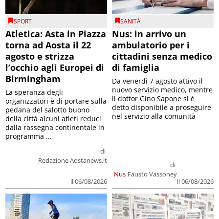
SPORT
SANITÀ
Atletica: Asta in Piazza
Nus: in arrivo un
torna ad Aosta il 22
ambulatorio per i
agosto e strizza
cittadini senza medico
l’occhio agli Europei di
di famiglia
Birmingham
Da venerdì 7 agosto attivo il
nuovo servizio medico, mentre
La speranza degli
il dottor Gino Sapone si è
organizzatori è di portare sulla
detto disponibile a proseguire
pedana del salotto buono
nel servizio alla comunità
della città alcuni atleti reduci
dalla rassegna continentale in
programma ...
di
Redazione Aostanews.it
di
Nus
Fausto Vassoney
il 06/08/2026
il 06/08/2026