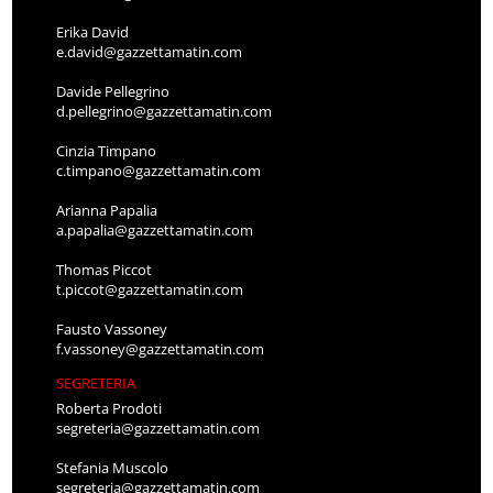
Erika David
e.david@gazzettamatin.com
Davide Pellegrino
d.pellegrino@gazzettamatin.com
Cinzia Timpano
c.timpano@gazzettamatin.com
Arianna Papalia
a.papalia@gazzettamatin.com
Thomas Piccot
t.piccot@gazzettamatin.com
Fausto Vassoney
f.vassoney@gazzettamatin.com
SEGRETERIA
Roberta Prodoti
segreteria@gazzettamatin.com
Stefania Muscolo
segreteria@gazzettamatin.com