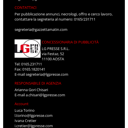
CONTATTACI
Per pubblicazione annunci, necrologi, offro e cerco lavoro,
contattare la segreteria al numero: 0165/231711
segreteria@gazzettamatin.com
CONCESSIONARIA DI PUBBLICITÀ
LG PRESSE S.R.L.
via Festaz, 52
11100 AOSTA
Tel: 0165.231711
Fax: 0165.1820141
E-mail
segreteria@lgpresse.com
RESPONSABILE DI AGENZIA
Arianna Gori Chisari
E-mail
a.chisari@lgpresse.com
Account
Luca Torino
l.torino@lgpresse.com
Ivana Cretier
i.cretier@lgpresse.com