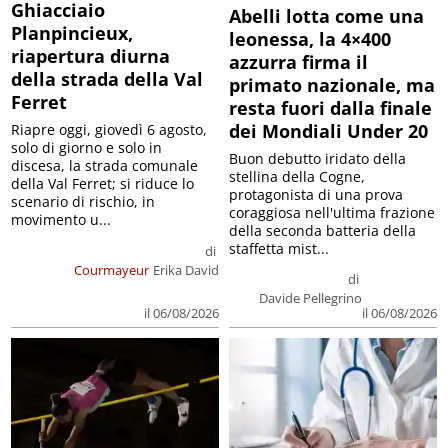
Ghiacciaio
Abelli lotta come una
Planpincieux,
leonessa, la 4×400
riapertura diurna
azzurra firma il
della strada della Val
primato nazionale, ma
Ferret
resta fuori dalla finale
dei Mondiali Under 20
Riapre oggi, giovedì 6 agosto,
solo di giorno e solo in
Buon debutto iridato della
discesa, la strada comunale
stellina della Cogne,
della Val Ferret; si riduce lo
protagonista di una prova
scenario di rischio, in
coraggiosa nell'ultima frazione
movimento u...
della seconda batteria della
staffetta mist...
di
Courmayeur
Erika David
di
Davide Pellegrino
il 06/08/2026
il 06/08/2026