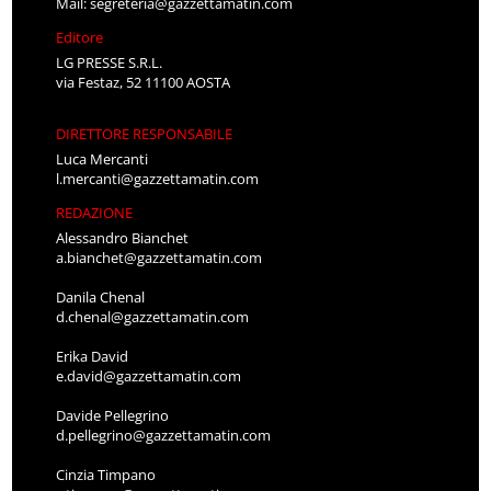
Mail:
segreteria@gazzettamatin.com
Editore
LG PRESSE S.R.L.
via Festaz, 52 11100 AOSTA
DIRETTORE RESPONSABILE
Luca Mercanti
l.mercanti@gazzettamatin.com
REDAZIONE
Alessandro Bianchet
a.bianchet@gazzettamatin.com
Danila Chenal
d.chenal@gazzettamatin.com
Erika David
e.david@gazzettamatin.com
Davide Pellegrino
d.pellegrino@gazzettamatin.com
Cinzia Timpano