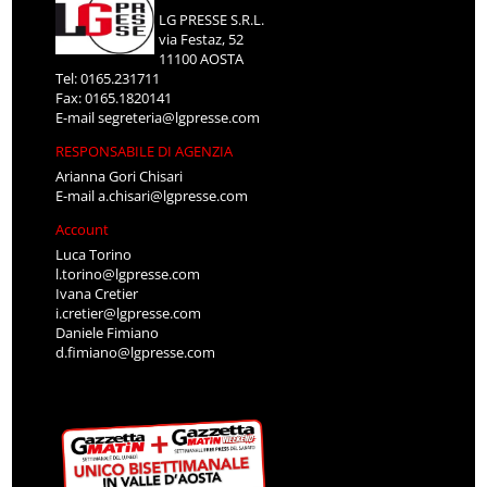
LG PRESSE S.R.L.
via Festaz, 52
11100 AOSTA
Tel: 0165.231711
Fax: 0165.1820141
E-mail
segreteria@lgpresse.com
RESPONSABILE DI AGENZIA
Arianna Gori Chisari
E-mail
a.chisari@lgpresse.com
Account
Luca Torino
l.torino@lgpresse.com
Ivana Cretier
i.cretier@lgpresse.com
Daniele Fimiano
d.fimiano@lgpresse.com