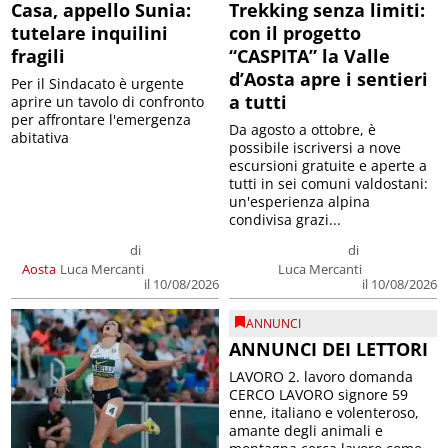
Casa, appello Sunia:
Trekking senza limiti:
tutelare inquilini
con il progetto
fragili
“CASPITA” la Valle
d’Aosta apre i sentieri
Per il Sindacato è urgente
a tutti
aprire un tavolo di confronto
per affrontare l'emergenza
Da agosto a ottobre, è
abitativa
possibile iscriversi a nove
escursioni gratuite e aperte a
tutti in sei comuni valdostani:
un'esperienza alpina
condivisa grazi...
di
di
Aosta
Luca Mercanti
Luca Mercanti
il 10/08/2026
il 10/08/2026
ANNUNCI
ANNUNCI DEI LETTORI
LAVORO 2. lavoro domanda
CERCO LAVORO signore 59
enne, italiano e volenteroso,
amante degli animali e