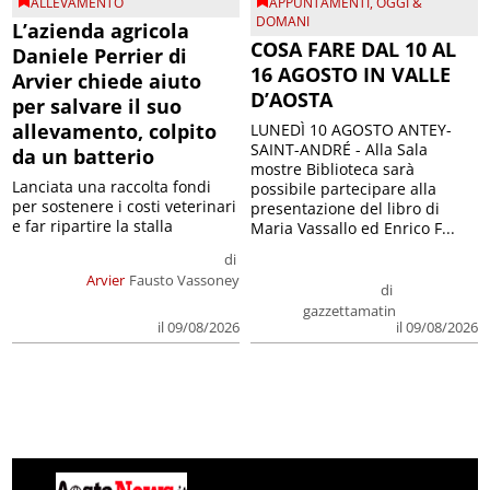
ALLEVAMENTO
APPUNTAMENTI
,
OGGI &
DOMANI
L’azienda agricola
COSA FARE DAL 10 AL
Daniele Perrier di
16 AGOSTO IN VALLE
Arvier chiede aiuto
D’AOSTA
per salvare il suo
allevamento, colpito
LUNEDÌ 10 AGOSTO ANTEY-
SAINT-ANDRÉ - Alla Sala
da un batterio
mostre Biblioteca sarà
Lanciata una raccolta fondi
possibile partecipare alla
per sostenere i costi veterinari
presentazione del libro di
e far ripartire la stalla
Maria Vassallo ed Enrico F...
di
Arvier
Fausto Vassoney
di
gazzettamatin
il 09/08/2026
il 09/08/2026