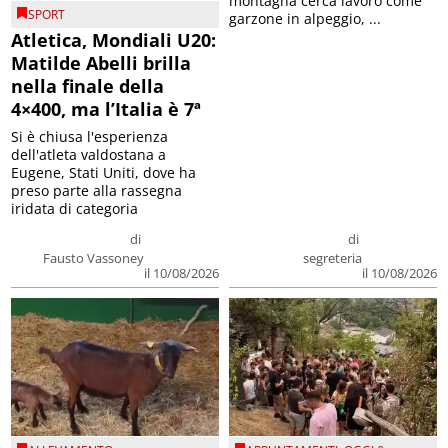
montagna cerca lavoro come
SPORT
garzone in alpeggio, ...
Atletica, Mondiali U20:
Matilde Abelli brilla
nella finale della
4×400, ma l’Italia è 7ª
Si è chiusa l'esperienza
dell'atleta valdostana a
Eugene, Stati Uniti, dove ha
preso parte alla rassegna
iridata di categoria
di
di
Fausto Vassoney
segreteria
il 10/08/2026
il 10/08/2026