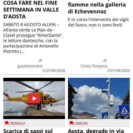
COSA FARE NEL FINE
fiamme nella galleria
SETTIMANA IN VALLE
di Echevennoz
D’AOSTA
E in corso l'intervento dei vigili
SABATO 8 AGOSTO ALLEIN –
del fuoco, non ci sono feriti
All’area verde Le Plan-de-
Clavel prosegue “ItinerDante”,
le letture dantesche, con la
partecipazione di Antonello
Pistritto (...
di
di
gazzettamatin
Cinzia Timpano
il 07/08/2026
il 07/08/2026
CRONACA
COMUNI
Scarica di sassi sul
Aosta, degrado in via