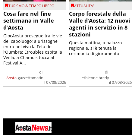
TURISMO & TEMPO LIBERO
ATTUALITA'
Cosa fare nel fine
Corpo forestale della
settimana in Valle
Valle d’Aosta: 12 nuovi
d’Aosta
agenti in servizio in 8
stazioni
GiocAosta prosegue tra le vie
del capoluogo; a Brissogne
Questa mattina, a palazzo
entra nel vivo la Feta de
regionale, si è tenuta la
l’Oumbra; Etroubles ospita la
cerimonia di giuramento
Veillà; a Chamois tocca al
Festival A...
di
di
Aosta
gazzettamatin
ethienne bredy
il 07/08/2026
il 07/08/2026